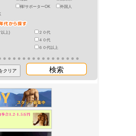
褌/サポーターOK
外国人
K
才以上)
２０代
４０代
６０代以上
検索