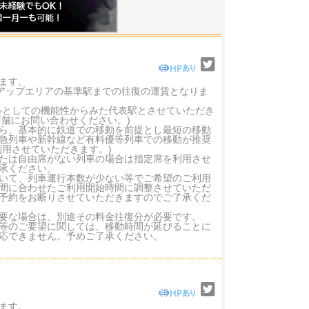
ます。
クアップエリアの基準駅までの往復の運賃となりま
ルとしての機能性からみた代表駅とさせていただき
店舗にお問い合わせください。)
ら、基本的に鉄道での移動を前提とし最短の移動
急列車や新幹線など有料優等列車での移動が推奨
用させていただきます。)
たは自由席がない列車の場合は指定席を利用させ
承ください。
いて、列車運行本数が少ない等でご希望のご利用
間に合わせたご利用開始時間に調整させていただ
予約をお断りさせていただきますのでご了承くだ
要な場合は、別途その料金往復分が必要です。
等のご要望に関しては、移動時間が延びることに
応できません。予めご了承ください。
ます。