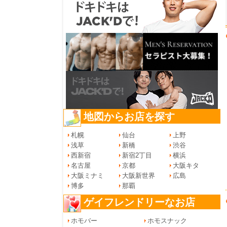
地図からお店を探す
札幌
仙台
上野
浅草
新橋
渋谷
西新宿
新宿2丁目
横浜
名古屋
京都
大阪キタ
大阪ミナミ
大阪新世界
広島
博多
那覇
ゲイフレンドリーなお店
ホモバー
ホモスナック