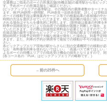
交通費はご指名のボーイの所属店舗(待機店舗)の最寄駅から当ピッ
す。予めボーイの所属店舗をご確認ください。
(ピックアップエリアの基準駅は、その地区内の乗降者数やターミナ
ます。例:PUA静岡⇒静岡駅、PUA奈良⇒近鉄奈良駅。詳しくは管轄
ボーイの移動手段は乗換案内サービス等での検索結果の各候補の中か
時間の方法を選択させていただきます。特に長距離の場合に於いて特
される場合はそちらを優先的に利用します。(新幹線は最速の列車を利
時季や混雑状況などにより自由席での移動が困難と判断した場合、ま
ていただきます。その際は別途指定席料金が必要となりますのでご了
在籍店舗の最寄り駅からピックアップエリア現地の駅までの移動に於
開始時間と到着予定時間で大幅な相違が発生した場合は、到着予定時
きます。また、列車の予約が満席等で最短での移動が不可の場合はご
さい。
各ピックアップエリア現地の駅からさらに別の交通機関での移動が必
なお「有料優等列車を使わないでほしい」「高速バスで来てほしい」
よるボーイの待機エリアでの指名受け機会の損失となりますので、対
(各コース名の「PUA」はピックアップエリアの略称です。)
←前の25件へ