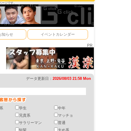
ーページです。
お知らせ
イベントカレンダー
PR
データ更新日：
2026/08/03 21:58 Mon
系
学生
中年
兄貴系
マッチョ
サラリーマン
普通
短髪
太め系