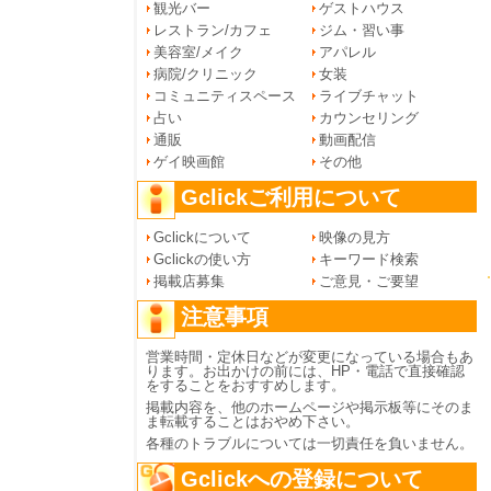
観光バー
ゲストハウス
レストラン/カフェ
ジム・習い事
美容室/メイク
アパレル
病院/クリニック
女装
コミュニティスペース
ライブチャット
占い
カウンセリング
通販
動画配信
ゲイ映画館
その他
Gclickご利用について
Gclickについて
映像の見方
Gclickの使い方
キーワード検索
掲載店募集
ご意見・ご要望
注意事項
営業時間・定休日などが変更になっている場合もあ
ります。お出かけの前には、HP・電話で直接確認
をすることをおすすめします。
掲載内容を、他のホームページや掲示板等にそのま
ま転載することはおやめ下さい。
各種のトラブルについては一切責任を負いません。
Gclickへの登録について