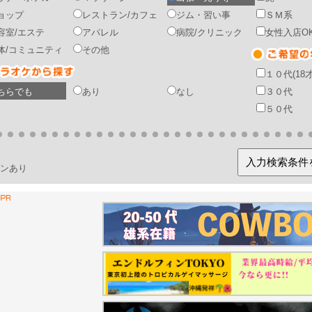
ョップ
レストラン/カフェ
ジム・習い事
ＳＭ系
容室/エステ
アパレル
病院/クリニック
女性入店O
体/コミュニティ
その他
１０代(18
ちらでも
あり
なし
３０代
５０代
ンあり