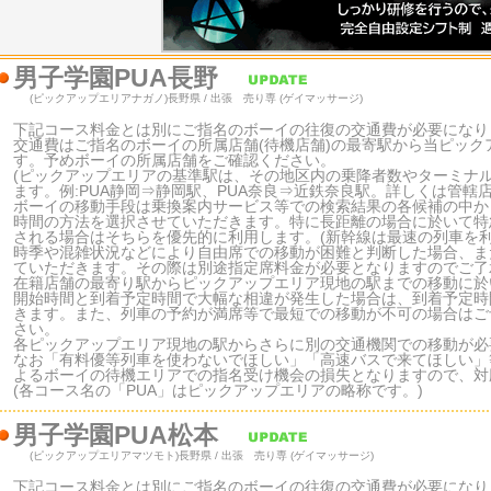
男子学園PUA長野
(ピックアップエリアナガノ)
長野県 / 出張 売り専 (ゲイマッサージ)
下記コース料金とは別にご指名のボーイの往復の交通費が必要になり
交通費はご指名のボーイの所属店舗(待機店舗)の最寄駅から当ピッ
す。予めボーイの所属店舗をご確認ください。
(ピックアップエリアの基準駅は、その地区内の乗降者数やターミナ
ます。例:PUA静岡⇒静岡駅、PUA奈良⇒近鉄奈良駅。詳しくは管轄
ボーイの移動手段は乗換案内サービス等での検索結果の各候補の中か
時間の方法を選択させていただきます。特に長距離の場合に於いて特
される場合はそちらを優先的に利用します。(新幹線は最速の列車を利
時季や混雑状況などにより自由席での移動が困難と判断した場合、ま
ていただきます。その際は別途指定席料金が必要となりますのでご了
在籍店舗の最寄り駅からピックアップエリア現地の駅までの移動に於
開始時間と到着予定時間で大幅な相違が発生した場合は、到着予定時
きます。また、列車の予約が満席等で最短での移動が不可の場合はご
さい。
各ピックアップエリア現地の駅からさらに別の交通機関での移動が必
なお「有料優等列車を使わないでほしい」「高速バスで来てほしい」
よるボーイの待機エリアでの指名受け機会の損失となりますので、対
(各コース名の「PUA」はピックアップエリアの略称です。)
男子学園PUA松本
(ピックアップエリアマツモト)
長野県 / 出張 売り専 (ゲイマッサージ)
下記コース料金とは別にご指名のボーイの往復の交通費が必要になり