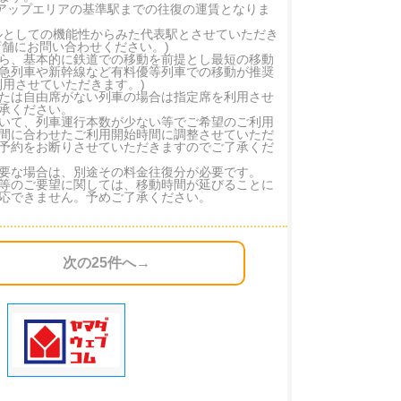
クアップエリアの基準駅までの往復の運賃となりま
ルとしての機能性からみた代表駅とさせていただき
店舗にお問い合わせください。)
ら、基本的に鉄道での移動を前提とし最短の移動
急列車や新幹線など有料優等列車での移動が推奨
用させていただきます。)
たは自由席がない列車の場合は指定席を利用させ
承ください。
いて、列車運行本数が少ない等でご希望のご利用
間に合わせたご利用開始時間に調整させていただ
予約をお断りさせていただきますのでご了承くだ
要な場合は、別途その料金往復分が必要です。
等のご要望に関しては、移動時間が延びることに
応できません。予めご了承ください。
次の25件へ→