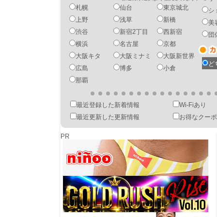
札幌
仙台
東京城北
シ
上野
浅草
新橋
美
渋谷
新宿2丁目
西新宿
団
横浜
名古屋
京都
大阪キタ
大阪ミナミ
大阪新世界
ど
広島
博多
小倉
那覇
最近登録した新着情報
Wi-Fiあり
最近更新した更新情報
お得なクーポ
PR