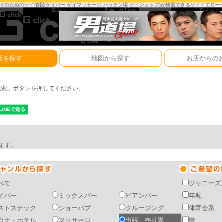
は、ゲイのためのゲイ情報(ゲイバー ゲイマッサージ ハッテン場 ゲイショップ)が検索できるゲイイエロ
店を探す
地図から探す
お店からの
検索」ボタンを押してください。
ます。
べて
ジャニーズ
イバー
ミックスバー
ビアンバー
年配
ストスナック
ショーパブ
クルージング
体育会系
ウナ・ホテル
マッサージ
出張 売り専
髭