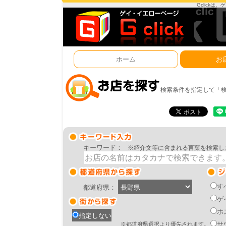
Gclick
ホーム
お
検索条件を指定して「
キーワード：
※紹介文等に含まれる言葉を検索し
す
都道府県：
ゲ
ホ
指定しない
サ
※都道府県選択より優先されます。