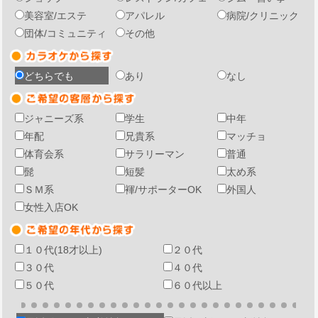
美容室/エステ
アパレル
病院/クリニック
団体/コミュニティ
その他
どちらでも
あり
なし
ジャニーズ系
学生
中年
年配
兄貴系
マッチョ
体育会系
サラリーマン
普通
髭
短髪
太め系
ＳＭ系
褌/サポーターOK
外国人
女性入店OK
１０代(18才以上)
２０代
３０代
４０代
５０代
６０代以上