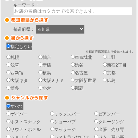
キーワード：
都道府県：
指定しない
※都道府県選択より優先されます。
札幌
仙台
東京城北
上野
浅草
新橋
渋谷
新宿2丁目
西新宿
横浜
名古屋
京都
大阪キタ
大阪ミナミ
大阪新世界
広島
博多
小倉
那覇
すべて
ゲイバー
ミックスバー
ビアンバー
ホストスナック
ショーパブ
クルージング
サウナ・ホテル
マッサージ
出張 売り専
ショップ
レストラン/カフェ
ジム・習い事