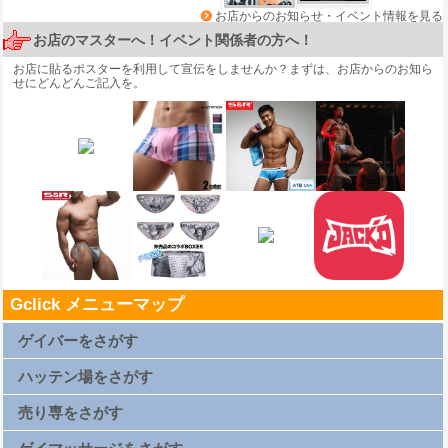
お店からのお知らせ・イベント情報を見る
お店のマスターへ！イベント関係者の方へ！
お店に貼るポスターを利用して宣伝をしませんか？まずは、
お店からのお知ら
せ
にどんどんご記入を。
Gclick メニューマップ
ゲイバーをさがす
札幌ゲイバー一覧
仙台ゲイバー一覧
ハッテン場をさがす
上野ゲイバー一覧
浅草ゲイバー一覧
新橋ゲイバー一覧
札幌ハッテン場一覧
渋谷ゲイバー一覧
仙台ハッテン場一覧
売り専をさがす
新宿2丁目ゲイバー一覧
上野ハッテン場一覧
横浜ゲイバー一覧
浅草ハッテン場一覧
名古屋ゲイバー一覧
新橋ハッテン場一覧
札幌売り専一覧
京都ゲイバー一覧
渋谷ハッテン場一覧
仙台売り専一覧