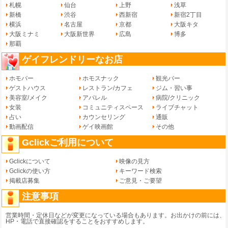
札幌
仙台
上野
浅草
新橋
渋谷
西新宿
新宿2丁目
横浜
名古屋
京都
大阪キタ
大阪ミナミ
大阪新世界
広島
博多
那覇
ゲイフレンドリーなお店
ホモバー
ホモスナック
観光バー
ゲストハウス
レストラン/カフェ
ジム・習い事
美容室/メイク
アパレル
病院/クリニック
女装
コミュニティスペース
ライブチャット
占い
カウンセリング
通販
動画配信
ゲイ映画館
その他
Gclickご利用について
Gclickについて
映像の見方
Gclickの使い方
キーワード検索
掲載店募集
ご意見・ご要望
注意事項
営業時間・定休日などが変更になっている場合もあります。お出かけの前には、
HP・電話で直接確認をすることをおすすめします。