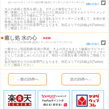
(ホールハーティッドリー)
石川県 (金沢) / マッサージ (ゲイマッサージ)
大人の余裕と色気を感じる、ガチムチ体型セラピスト!
厚い体躯によるしっかり圧をかけた揉みほぐしやオイルトリートメント
で、深部のコリや疲れにアプローチ。
ガチムチ紳士によるぬくもり溢れるゲイマッサージを通じて、全身が多
幸感に包まれる感覚をご体験ください。
金沢地区中心での出張専門となります。対応エリアの詳細はX(Twitter)に
てご確認ください。
癒し処 水の心
(ミズノココロ)
石川県 (金沢) / マッサージ (ゲイマッサージ)
一般サロン現役勤務!長身の男前・大人の渋さをまとう敏腕セラピスト!
長年のリラクゼーションサロン業で培った圧倒的な技術をゲイマッサー
ジとしてお楽しみいただけます。明日への英気を養う時間をご堪能くだ
さい。
金沢地区中心での出張専門となります。対応エリアの詳細はX(Twitter)
にてご確認ください。
←前の25件へ
次の25件へ→