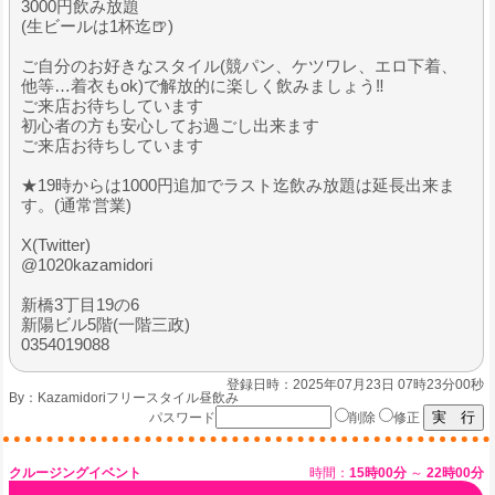
3000円飲み放題
(生ビールは1杯迄🍺)
ご自分のお好きなスタイル(競パン、ケツワレ、エロ下着、
他等…着衣もok)で解放的に楽しく飲みましょう‼️
ご来店お待ちしています
初心者の方も安心してお過ごし出来ます
ご来店お待ちしています
★19時からは1000円追加でラスト迄飲み放題は延長出来ま
す。(通常営業)
X(Twitter)
@1020kazamidori
新橋3丁目19の6
新陽ビル5階(一階三政)
0354019088
登録日時：2025年07月23日 07時23分00秒
By：
Kazamidoriフリースタイル昼飲み
パスワード
削除
修正
クルージングイベント
時間：
15時00分
～
22時00分