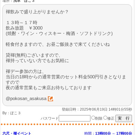
場所：
浅草 ぽこ３
褌飲みで盛り上がりませんか？
１３時～１７時
飲み放題 ￥3000
(焼酎・ワイン・ウィスキー・梅酒・ソフトドリンク)
軽食付きますので、お昼ご飯抜きで来てくださいね
貸褌(無料)ございますので、
褌持っていない方でもお気軽に
褌デー参加の方は、
当日の18時からの通常営業のセット料金500円引きとなりま
すので
夜の通常営業もご来店お待ちしております
@pokosan_asakusa
登録日時：2025年06月19日 14時01分55秒
By：
ぽこ３
パスワード
削除
修正
六尺・褌イベント
時間：
13時00分
～
17時00分