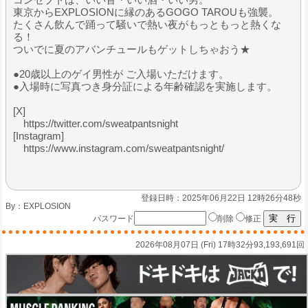
東京からEXPLOSIONに縁のあるGOGO TAROUも強襲。
たくさん飲んで踊って騒いで熱い夜がもっともっと熱くな
る！
ついでに夏のアバンチュールもゲットしちゃおう★
●20歳以上のゲイ男性が ご入場いただけます。
●入場時に写真つき身分証による年齢確認を実施します。
[X]
https://twitter.com/sweatpantsnight
[Instagram]
https://www.instagram.com/sweatpantsnight/
登録日時：2025年06月22日 12時26分48秒
By：
EXPLOSION
パスワード
削除
修正
2026年08月07日 (Fri) 17時32分
93,193,691回