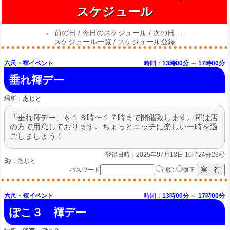
スケジュール
← 前の日
/
今日のスケジュール
/
次の日 →
スケジュール一覧
/
スケジュール登録
六尺・褌イベント
時間：
13時00分
～
17時00分
垂れ褌デー
場所：
あじと
「垂れ褌デー」を１３時〜１７時まで開催致します。褌は店
の方で用意しております。ちょっとエッチに楽しい一時を過
ごしましょう！
登録日時：2025年07月18日 10時24分23秒
By：
あじと
パスワード
削除
修正
六尺・褌イベント
時間：
13時00分
～
17時00分
ぽこ３ 褌デー