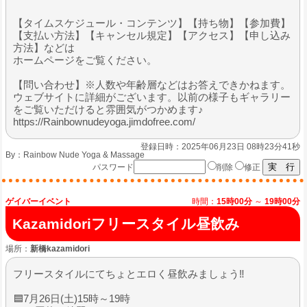
【タイムスケジュール・コンテンツ】【持ち物】【参加費】
【支払い方法】【キャンセル規定】【アクセス】【申し込み
方法】などは
ホームページをご覧ください。
【問い合わせ】※人数や年齢層などはお答えできかねます。
ウェブサイトに詳細がございます。以前の様子もギャラリー
をご覧いただけると雰囲気がつかめます♪
https://Rainbownudeyoga.jimdofree.com/
登録日時：2025年06月23日 08時23分41秒
By：
Rainbow Nude Yoga & Massage
パスワード
削除
修正
ゲイバーイベント
時間：
15時00分
～
19時00分
Kazamidoriフリースタイル昼飲み
場所：
新橋kazamidori
フリースタイルにてちょとエロく昼飲みましょう‼️
🟦7月26日(土)15時～19時