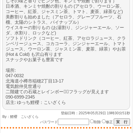
しその味と香りでピンク色、キンミヤ焼酎で割ります）
日本酒、キンミヤ焼酎の割りもの (アセロラ、ウーロン茶、
コーヒー、紅茶、ジャスミン茶、トマト、麦茶、緑茶など)
美酢割りも始めました（アセロラ、グレープフルーツ、石
榴、太陽のシトラス、パイナップル）
ウイスキーの割りもの (お湯割り、ジンジャーエール、ソー
ダ、水割り、ロックなど)
ソフトドリンク（コーヒー、紅茶、アセロラジュース、クラ
ンベリージュース、コカコーラ、ジンジャーエール、トマト
ジュース、ウーロン茶、ジャスミン茶、麦茶、緑茶）やお茶
(Hot & Cold) も沢山有ります
スナックやお菓子も豊富です
場所:
047-0032
北海道小樽市稲穂2丁目13-17
電気館仲見世通り
二階建ての石蔵とレインボー🏳️‍🌈フラッグが見えます
090-6999-2345
店主: ゆっち鯉櫻：こいざくら
登録日時：2025年05月29日 19時30分51秒
By：
鯉櫻 こいざくら
パスワード
削除
修正