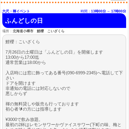
六尺・褌イベント
時間：
13時00分
～
17時00分
ふんどしの日
場所：
北海道小樽市 鯉櫻 こいざくら
鯉櫻：こいざくら
7月26日の土曜日は「ふんどしの日」を開催します
13:00から17:00迄
通常営業は18:00から
入店時には窓に飾ってある番号(090-6999-2345)へ電話して下
さい
ドアを開けます
非通知の電話には対応しないので
悪しからず
褌の無料貸しや販売も行っております
初心者🔰の方には指導します
¥3000で飲み放題。
最初の2杯はレモンサワーかヴァイスサワー(下町の味、梅と