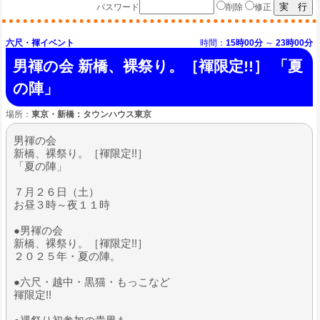
パスワード
削除
修正
六尺・褌イベント
時間：
15時00分
～
23時00分
男褌の会 新橋、裸祭り。［褌限定!!］ 「夏
の陣」
場所：
東京・新橋：タウンハウス東京
男褌の会
新橋、裸祭り。［褌限定!!］
「夏の陣」
７月２６日（土）
お昼３時～夜１１時
●男褌の会
新橋、裸祭り。［褌限定!!］
２０２５年・夏の陣。
●六尺・越中・黒猫・もっこなど
褌限定!!