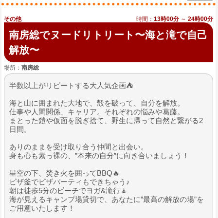
その他
時間：
13時00分
～
24時00分
南房総でヌードリトリート〜海と滝で自己
解放〜
場所：
南房総
半数以上がリピートする大人気企画⛺
海と山に囲まれた大地で、殻を破って、自分を解放。
仕事や人間関係、キャリア。それぞれの悩みや葛藤。
まとった鎧や仮面を脱ぎ捨て、野生に帰って自然と繋がる2
日間。
ありのままを受け取り合う仲間と出会い。
身も心も素っ裸の、”本来の自分”に向き合いましょう！
星空の下、焚き火を囲ってBBQ🔥
ピザ釜でピザパーティもできちゃう♪
朝は徒歩5分のビーチでヨガ&滝行🧘
海が見えるキャンプ場貸切で、あなたに”最高の解放の場”を
ご用意いたします！