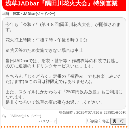
浅草JADbar『隅田川花火大会』特別営業
場所：
浅草・JADbar(ジャドバー)
今年も「令和７年(第４８回)隅田川花火大会」が開催されま
す。
花火打上時間：午後７時～午後８時３０分
※荒天等のため実施できない場合は中止
当日JADbarでは、浴衣・甚平等・作務衣等の和装でお越し
の方に追加の１ドリンクサービスいたします。
もちろん『じゃどろく』定番の「褌呑み」でもお楽しみいた
だけます(※この日は褌限定ではありません)。
また、スタイルにかかわらず「3500円飲み放題」もご利用に
なれます。
是非くつろいで浅草の夏の夜をお過ごしください。
登録日時：2025年07月16日 22時01分06秒
By：
JADbar(ジャドバー)
パスワード
削除
修正