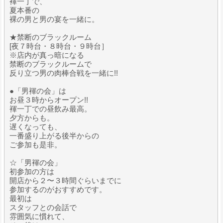
褌一丁で、
夏本番の
裸の男と男の宴を一緒に。
★禁断のブラックルーム
[夜７時台・８時台・９時台］
※店内が真っ暗になる
禁断のブラックルームで
反り立つ男の肉棒合戦を一緒に!!
●「男褌の会」は
お昼３時からオープン!!
褌一丁での昼飲み最高。
夕方からも。
遅くなっても、
一番盛り上がる後半からの
ご参加も是非。
☆「男褌の会」
初参加の方は
開店から２〜３時間ぐらいまでに
参加するのがおすすめです。
最初は
スタッフとの会話で
雰囲気に慣れて、