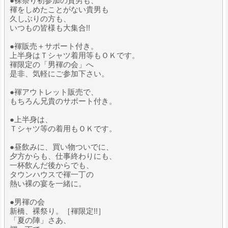
●裸祭り初参加の貴男も、
褌をしめたことがない貴男も
久しぶりの方も、
いつもの皆様も大集合!!
●褌販売＋サポート付き。
上半身はＴシャツ着用等もＯＫです。
褌限定の「男褌の会」へ
是非、気軽にご参加下さい。
●褌アウトレット販売で、
もちろん兄貴のサポート付き。
●上半身は、
Ｔシャツ等の着用もＯＫです。
●昼飲みに、買い物ついでに、
夕方からも、仕事終わりにも、
一杯飲んだ後からでも、
タウンハウスで褌一丁の
熱い裸の宴を一緒に。
●男褌の会
新橋、裸祭り。［褌限定!!］
「夏の陣」さあ、