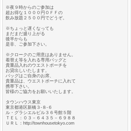
※夜９時からのご参加は
超お得な１０００円ＯＦＦの
飲み放題２５００円でどうぞ。
※ちょっと遅くなっても
まだまだ盛り上がる
後半からも
是非、ご参加下さい。
※クロークのご用意はありません。
着替え等を入れる専用バッグと
貴重品入れのウエストポーチを
お貸出しいたします。
バッグはご自身のお席、
貴重品は、ウエストポーチに入れて
携帯下さい。
皆様のご協力をお願いいたします。
タウンハウス東京
東京都港区新橋３-８-６
ル・グラシエルビル３６号館５階
ＴＥＬ：０３－６４３５－６９８８
ＵＲＬ：http://townhousetokyo.com