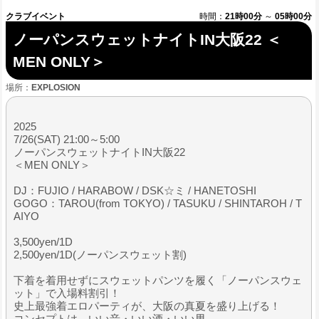
クラブイベント
時間：
21時00分
～
05時00分
ノーパンスウェットナイトIN大阪22 ＜
MEN ONLY＞
場所：
EXPLOSION
2025
7/26(SAT) 21:00～5:00
ノーパンスウェットナイトIN大阪22
＜MEN ONLY＞
DJ：FUJIO / HARABOW / DSK☆ミ / HANETOSHI
GOGO：TAROU(from TOKYO) / TASUKU / SHINTAROH / T
AIYO
3,500yen/1D
2,500yen/1D(ノーパンスウェット割)
下着を着用せずにスウェットパンツを履く「ノーパンスウェ
ット」で入場料割引！
史上最強着エロパーティが、大阪の真夏を盛り上げる！
コンセプトは、いい音・いい酒・いい男。