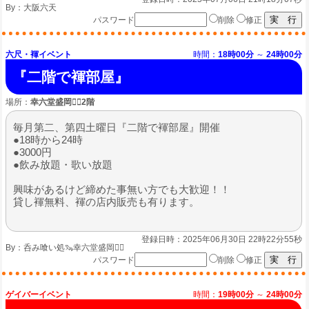
By：
大阪六天
パスワード
削除
修正
六尺・褌イベント
時間：
18時00分
～
24時00分
『二階で褌部屋』
場所：
幸六堂盛岡🏳️‍🌈2階
毎月第二、第四土曜日『二階で褌部屋』開催
●18時から24時
●3000円
●飲み放題・歌い放題
興味があるけど締めた事無い方でも大歓迎！！
貸し褌無料、褌の店内販売も有ります。
登録日時：2025年06月30日 22時22分55秒
By：
呑み喰い処🦦幸六堂盛岡🏳️‍🌈
パスワード
削除
修正
ゲイバーイベント
時間：
19時00分
～
24時00分