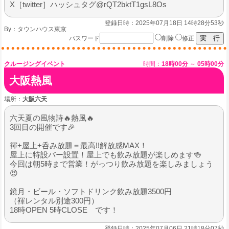
X［twitter］ハッシュタグ@rQT2bktT1gsL8Os
登録日時：2025年07月18日 14時28分53秒
By：
タウンハウス東京
パスワード
削除
修正
クルージングイベント
時間：
18時00分
～
05時00分
大阪熱風
場所：
大阪六天
六天夏の風物詩🔥熱風🔥
3回目の開催です🎉
褌+屋上+呑み放題＝最高!!解放感MAX！
屋上に特設バー設置！屋上でも飲み放題が楽しめます🍻
今回は朝5時まで営業！がっつり飲み放題を楽しみましょう
😍
鏡月・ビール・ソフトドリンク飲み放題3500円
（褌レンタル別途300円）
18時OPEN 5時CLOSE です！
登録日時：2025年07月06日 21時18分07秒