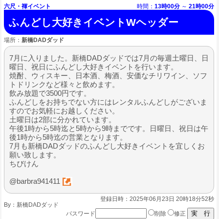
六尺・褌イベント
時間：
13時00分
～
21時00分
ふんどし大好きイベントWヘッダー
場所：
新橋DADダッド
7月に入りました。新橋DADダッドでは7月の毎週土曜日、日
曜日、祝日にふんどし大好きイベントを行います。
焼酎、ウィスキー、日本酒、梅酒、安価なチリワイン、ソフ
トドリンクなど様々と飲めます。
飲み放題で3500円です。
ふんどしをお持ちでない方にはレンタルふんどしがございま
すのでお気軽にお越しください。
土曜日は2部に分かれています。
午後1時から5時迄と5時から9時までです。日曜日、祝日は午
後1時から5時迄の営業となります。
7月も新橋DADダッドのふんどし大好きイベントを宜しくお
願い致します。
ちびけん
@barbra941411
登録日時：2025年06月23日 20時18分52秒
By：
新橋DADダッド
パスワード
削除
修正