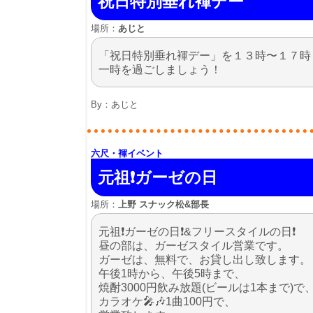
祝日特別垂れ褌デー
場所：
あじと
「祝日特別垂れ褌デー」を１３時〜１７時
一時を過ごしましょう！
By：
あじと
六尺・褌イベント
元祖❗ガーゼの日
場所：
上野 スナック松&部長
元祖❗ガーゼの日❗&フリースタイルの日❗
昼の部は、ガーゼスタイル営業です。
ガーゼは、無料で、お貸し出し致します。
午後1時から、午後5時まで、
焼酎3000円飲み放題(ビールは1本まで)で
カラオケ🎤🎶1曲100円で、