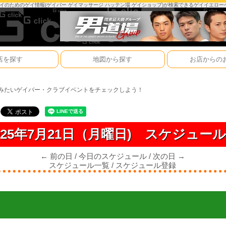
は、ゲイのためのゲイ情報(ゲイバー ゲイマッサージ ハッテン場 ゲイショップ)が検索できるゲイイエロ
店を探す
地図から探す
お店からの
みたいゲイバー・クラブイベントをチェックしよう！
025年7月21日（月曜日)
スケジュー
← 前の日
/
今日のスケジュール
/
次の日 →
スケジュール一覧
/
スケジュール登録