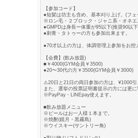
【参加コード】
●短髪は坊主も含め、基本刈り上げ。(フェ
※ロン毛・２ブロック・ジャニ系・オネエ
●GMPDは身長ー体重が95以下(推奨90以
●刺青・タトゥーの方も参加出来ます。
●70才以上の方は、体調管理上参加をお控
【会費】(飲み放題)
■￥4000(GYM会員￥3500)
●20〜30代の方￥3500(GYM会員￥3000)
⚠️20日と21日の両日参加の方は、¥1000
また、選挙の投票証明書提示の方には更に¥
※PayPay・LINEpay使えます。
■飲み放題メニュー
※ビールはお一人様１本まで。
※焼酎(鏡月・黒霧島)
※ウイスキー(サントリー角)
●割り物 (ソフトドリンク)