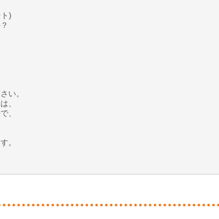
ト)
？
下さい。
方は、
で、
す。