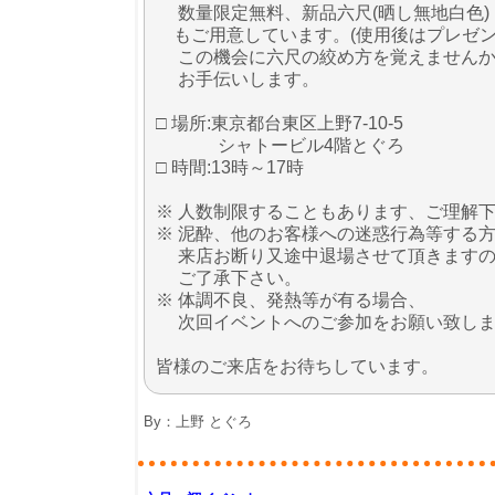
数量限定無料、新品六尺(晒し無地白色)
もご用意しています。(使用後はプレゼン
この機会に六尺の絞め方を覚えませんか
お手伝いします。
□ 場所:東京都台東区上野7-10-5
シャトービル4階とぐろ
□ 時間:13時～17時
※ 人数制限することもあります、ご理解
※ 泥酔、他のお客様への迷惑行為等する
来店お断り又途中退場させて頂きますの
ご了承下さい。
※ 体調不良、発熱等が有る場合、
次回イベントへのご参加をお願い致しま
皆様のご来店をお待ちしています。
By：
上野 とぐろ