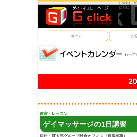
Gclick
ホーム
お
行って
2
教室・レッスン
ゲイマッサージの1日講習
場所：
褌太郎グループ総合オフィス（新宿御苑）