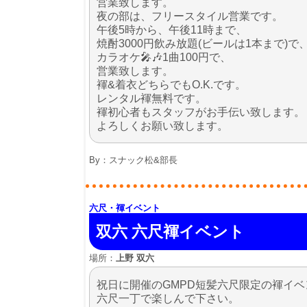
営業致します。
夜の部は、フリースタイル営業です。
午後5時から、午後11時まで、
焼酎3000円飲み放題(ビールは1本まで)で
カラオケ🎤🎶1曲100円で、
営業致します。
褌&着衣どちらでもO.K.です。
レンタル褌無料です。
褌初心者もスタッフがお手伝い致します。
よろしくお願い致します。
By：
スナック松&部長
六尺・褌イベント
双六 六尺褌イベント
場所：
上野 双六
祝日に開催のGMPD短髪六尺限定の褌イ
六尺一丁で楽しんで下さい。