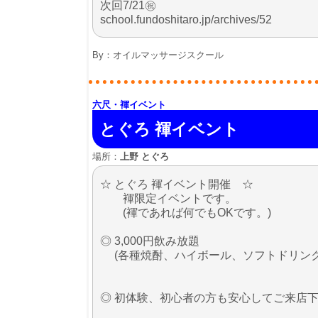
次回7/21㊗️
school.fundoshitaro.jp/archives/52
By：
オイルマッサージスクール
六尺・褌イベント
とぐろ 褌イベント
場所：
上野 とぐろ
☆ とぐろ 褌イベント開催 ☆
褌限定イベントです。
(褌であれば何でもOKです。)
◎ 3,000円飲み放題
(各種焼酎、ハイボール、ソフトドリンク/
◎ 初体験、初心者の方も安心してご来店