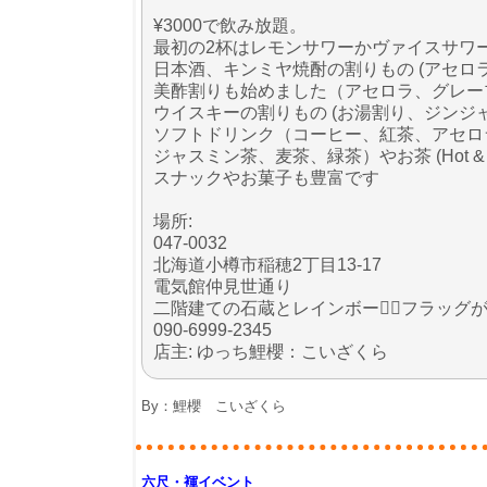
¥3000で飲み放題。
最初の2杯はレモンサワーかヴァイスサワ
日本酒、キンミヤ焼酎の割りもの (アセ
美酢割りも始めました（アセロラ、グレー
ウイスキーの割りもの (お湯割り、ジンジ
ソフトドリンク（コーヒー、紅茶、アセロ
ジャスミン茶、麦茶、緑茶）やお茶 (Hot & 
スナックやお菓子も豊富です
場所:
047-0032
北海道小樽市稲穂2丁目13-17
電気館仲見世通り
二階建ての石蔵とレインボー🏳️‍🌈フラッグ
090-6999-2345
店主: ゆっち鯉櫻：こいざくら
By：
鯉櫻 こいざくら
六尺・褌イベント