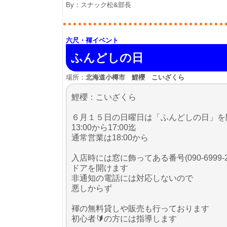
By：
スナック松&部長
六尺・褌イベント
ふんどしの日
場所：
北海道小樽市 鯉櫻 こいざくら
鯉櫻：こいざくら
６月１５日の日曜日は「ふんどしの日」を
13:00から17:00迄
通常営業は18:00から
入店時には窓に飾ってある番号(090-6999-
ドアを開けます
非通知の電話には対応しないので
悪しからず
褌の無料貸しや販売も行っております
初心者🔰の方には指導します