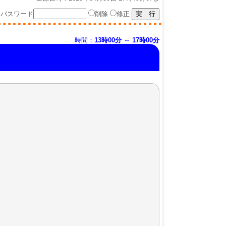
パスワード
削除
修正
時間：
13時00分
～
17時00分