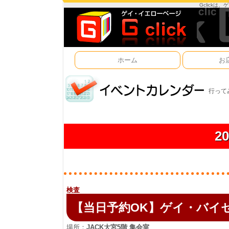
Gclick
ホーム
お
行って
2
検査
【当日予約OK】ゲイ・バイ
場所：
JACK大宮5階 集会室