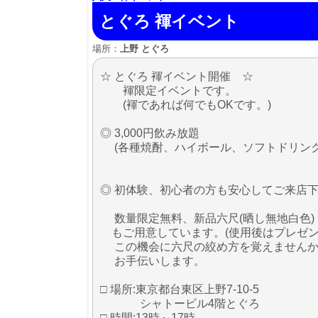
とぐろ 褌イベント
場所：
上野 とぐろ
☆ とぐろ 褌イベント開催 ☆
褌限定イベントです。
(褌であれば何でもOKです。)
◎ 3,000円飲み放題
(各種焼酎、ハイボール、ソフトドリンク/
◎ 初体験、初心者の方も安心してご来店
数量限定無料、新品六尺(晒し無地白色)
もご用意しています。(使用後はプレゼン
この機会に六尺の絞め方を覚えませんか
お手伝いします。
□ 場所:東京都台東区上野7-10-5
シャトービル4階とぐろ
□ 時間:13時～17時