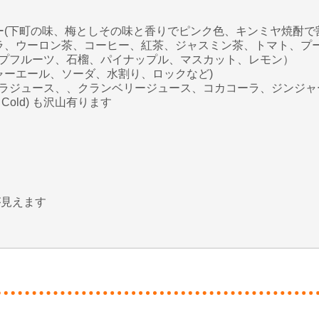
ー(下町の味、梅としその味と香りでピンク色、キンミヤ焼酎で
ロラ、ウーロン茶、コーヒー、紅茶、ジャスミン茶、トマト、プ
プフルーツ、石榴、パイナップル、マスカット、レモン）
ャーエール、ソーダ、水割り、ロックなど)
ラジュース、、クランベリージュース、コカコーラ、ジンジャ
Cold) も沢山有ります
が見えます