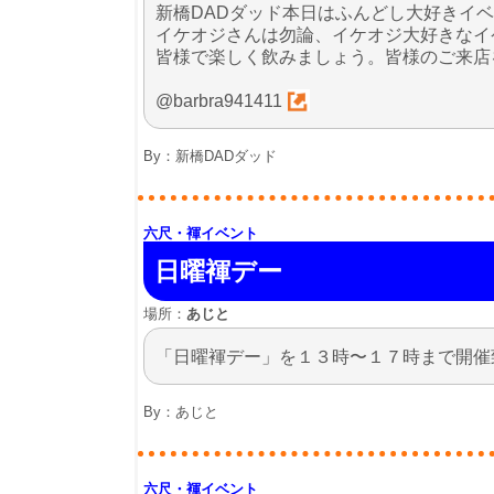
新橋DADダッド本日はふんどし大好きイ
イケオジさんは勿論、イケオジ大好きなイ
皆様で楽しく飲みましょう。皆様のご来店
@barbra941411
By：
新橋DADダッド
六尺・褌イベント
日曜褌デー
場所：
あじと
「日曜褌デー」を１３時〜１７時まで開催
By：
あじと
六尺・褌イベント