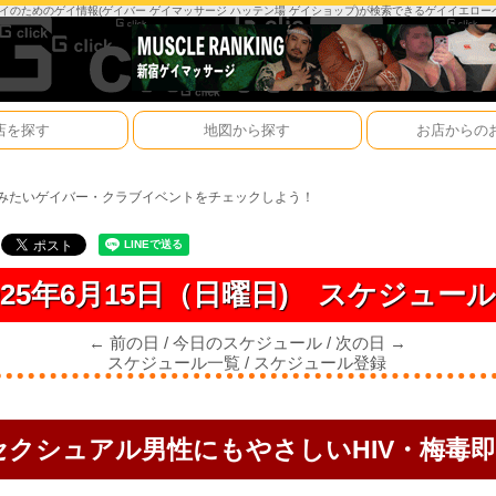
は、ゲイのためのゲイ情報(ゲイバー ゲイマッサージ ハッテン場 ゲイショップ)が検索できるゲイイエロ
店を探す
地図から探す
お店からの
みたいゲイバー・クラブイベントをチェックしよう！
025年6月15日（日曜日)
スケジュー
← 前の日
/
今日のスケジュール
/
次の日 →
スケジュール一覧
/
スケジュール登録
セクシュアル男性にもやさしいHIV・梅毒