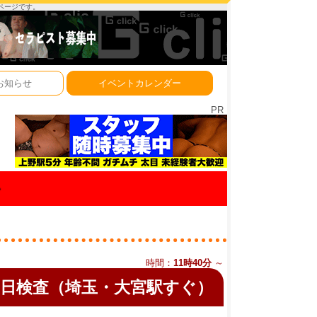
ーページです。
お知らせ
イベントカレンダー
PR
ル
時間：
11時40分
～
即日検査（埼玉・大宮駅すぐ）