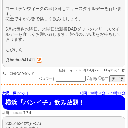
ゴールデンウィークの5月2日もフリースタイルデーを行いま
す。
花金ですから皆で楽しく飲みましょう。
5月の毎週水曜日、木曜日は新橋DADダッドのフリースタイ
ルデーを宜しくお願い致します。皆様のご来店をお待ちして
おります。
ちびけん
@barbra941411
登録日時：2025年04月29日 08時35分43秒
By：
新橋DADダッド
パスワード
削除
修正
六尺・褌イベント
時間：
18時30分
～
23時00分
横浜『パンイチ』飲み放題！
場所：
space 7 7 4
2025/4/24(木)〜5/6