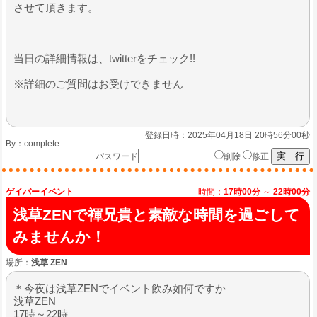
させて頂きます。
当日の詳細情報は、twitterをチェック!!
※詳細のご質問はお受けできません
登録日時：2025年04月18日 20時56分00秒
By：
complete
パスワード
削除
修正
ゲイバーイベント
時間：
17時00分
～
22時00分
浅草ZENで褌兄貴と素敵な時間を過ごして
みませんか！
場所：
浅草 ZEN
＊今夜は浅草ZENでイベント飲み如何ですか
浅草ZEN
17時～22時