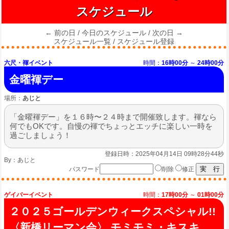
スケジュール
← 前の日
/
今日のスケジュール
/
次の日 →
スケジュール一覧
/
スケジュール登録
六尺・褌イベント
時間：
16時00分
～
24時00分
金曜褌デー
場所：
あじと
「金曜褌デー」を１６時〜２４時まで開催致します。褌なら
何でもOKです。自慢の褌でちょっとエッチに楽しい一時を
過ごしましょう！
登録日時：2025年04月14日 09時28分44秒
By：
あじと
パスワード
削除
修正
ゲイバーイベント
時間：
17時00分
～
01時00分
２０２５ゴールデンウィークスペシャル!!
〈新橋リーマン会〉 モミモミ・キスキ