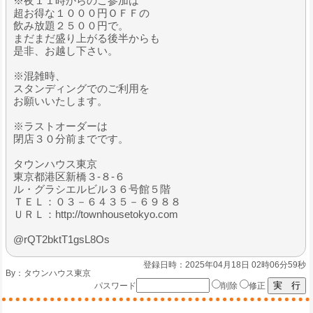
※夜１１時からのご参加は
超お得な１０００円ＯＦＦの
飲み放題２５００円で。
まだまだ盛り上がる後半からも
是非、お越し下さい。
※混雑時、
スタンディングでのご利用を
お願いいたします。
※ラストオーダーは
閉店３０分前までです。
タウンハウス東京
東京都港区新橋３-８-６
ル・グラシエルビル３６号館５階
ＴＥＬ：０３－６４３５－６９８８
ＵＲＬ：http://townhousetokyo.com
@rQT2bktT1gsL8Os
登録日時：2025年04月18日 02時06分59秒
By：
タウンハウス東京
パスワード
削除
修正