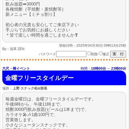
飲み放題➡3000円
各種焼酎｛芋焼酎・麦焼酎等｝
新メニュー【ミチョ割り】
初心者の兄貴も安心してご来店下さい
手ぶらでお気軽にお越しください
＊皆で楽しい時間を過ごしませんか❣
登録日時：2025年04月30日 09時13分25秒
By：
浅草 ZEN
パスワード
削除
修正
六尺・褌イベント
時間：
18時00分
～
23時00分
金曜フリースタイルデー
場所：
上野 スナック松&部長
毎週金曜日は、金曜フリースタイルデーです。
午後6時から、午後11時まで、
焼酎3000円飲み放題(ビールは1本まで)で、
カラオケ🎤🎶1曲100円で、
営業致します。
小さなジュータンスナックです。