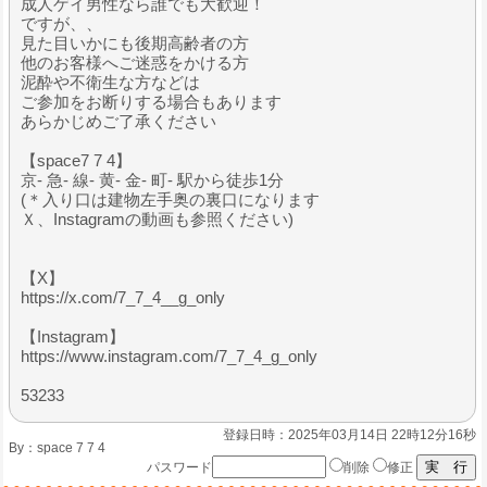
成人ゲイ男性なら誰でも大歓迎！
ですが、、
見た目いかにも後期高齢者の方
他のお客様へご迷惑をかける方
泥酔や不衛生な方などは
ご参加をお断りする場合もあります
あらかじめご了承ください
【space7 7 4】
京- 急- 線- 黄- 金- 町- 駅から徒歩1分
(＊入り口は建物左手奥の裏口になります
Ｘ、Instagramの動画も参照ください)
【X】
https://x.com/7_7_4__g_only
【Instagram】
https://www.instagram.com/7_7_4_g_only
53233
登録日時：2025年03月14日 22時12分16秒
By：
space 7 7 4
パスワード
削除
修正