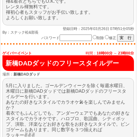
褌&着衣どちらでもO.K.です。
レンタル褌無料です。
褌初心者もスタッフがお手伝い致します。
よろしくお願い致します。
登録日時：2025年03月26日 07時51分05秒
By：
スナック松&部長
パスワード
削除
修正
ゲイバーイベント
時間：
18時00分
～
23時00分
新橋DADダッドのフリースタイルデー
場所：
新橋DADダッド
5月に入りました。ゴールデンウィークを除く毎週水曜日、
木曜日に新橋DADダッドでは新橋DADダッドのフリースタ
イルデーを行います。
あなたの好きなスタイルでカラオケ🎤を楽しんでみません
か？
着衣でもふんどしでも、アンダーウェアでもあなたの好きな
スタイルでカラオケです。ハロプロ、歌謡曲、シティポッ
プ、演歌、洋楽などお好きな歌をお好きなスタイルで。ビン
ゴゲームもあります。同じ数字を３つ揃えれば
ラッキー✌️✌️✌️