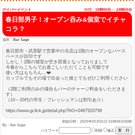
ゲイバーイベント
時間：
19時00分
～
24時00分
春日部男子！オープン呑み&個室でイチャ
コラ？
場所：
Bar Sage
春日部市・武里駅で営業中の当店は1階のオープンなバース
ペースが目印です
しかし！2階の個室が空き部屋となっておりまして
今春からこちらでお過ごしいただくことも可能です
使い方はもちろん…❤️
カップルでもその場で出会った彼とでもぜひご利用ください
（2階ご利用のみの場合もバーのチャージ料金をいただきま
す）
（10～20代の学生・フレッシュマンは割引あり）
https://www.gclick.jp/detail.php?NO=0487920798
登録日時：2025年05月01日 01時06分00秒
By：
Bar Sage
パスワード
削除
修正