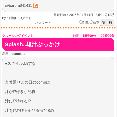
@barbra941411
登録日時：2025年04月14日 18時24分18秒
By：
新橋DADダッド
パスワード
削除
修正
クルージングイベント
時間：
15時00分
～
22時00分
Splash..雄汁ぶっかけ
場所：
complete
●スタイル:隠すな
言葉通りこの日のcompは
​汁が!?好きな兄貴
汁に!?塗れる!?
汁を!?浴びる浴びる浴びる!?