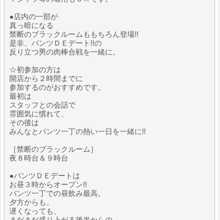
●店内の一部が
真っ暗になる
禁断のブラックルームももちろん登場!!
是非、パンツＤＥデート!!の
反り立つ男の肉棒合戦を一緒に。
☆初参加の方は
開店から２時間までに
参加するのがおすすめです。
最初は
スタッフとの会話で
雰囲気に慣れて、
その後は
みんなとパンツ一丁の熱い一日を一緒に!!
［禁断のブラックルーム］
夜８時台＆９時台
●パンツＤＥデートは
お昼３時からオープン!!
パンツ一丁での昼飲み最高。
夕方からも。
遅くなっても、
まだまだ盛り上がる後半からの