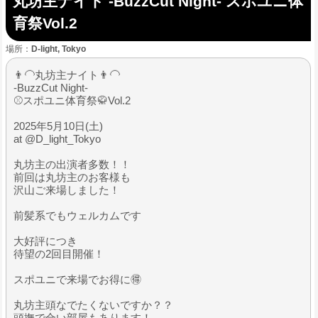
丸坊主ナイト -BuzzCut Night- スポユニ体
育祭Vol.2
場所：
D-light, Tokyo
👨‍🦲丸坊主ナイト👨‍🦲
-BuzzCut Night-
⚾️スポユニ体育祭🥋Vol.2
2025年5月10日(土)
at @D_light_Tokyo
丸坊主の出演者多数！！
前回は丸坊主のお客様も
沢山ご来場しました！
前髪系でもウェルカムです
大好評につき
待望の2回目開催！
スポユニで来場でお得に🉐
丸坊主頭なでたくないですか？？
頭撫で合い部屋もあります！