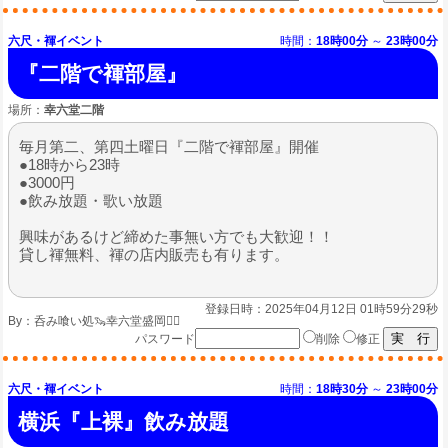
六尺・褌イベント
時間：
18時00分
～
23時00分
『二階で褌部屋』
場所：
幸六堂二階
毎月第二、第四土曜日『二階で褌部屋』開催
●18時から23時
●3000円
●飲み放題・歌い放題
興味があるけど締めた事無い方でも大歓迎！！
貸し褌無料、褌の店内販売も有ります。
登録日時：2025年04月12日 01時59分29秒
By：
呑み喰い処🦦幸六堂盛岡🏳️‍🌈
パスワード
削除
修正
六尺・褌イベント
時間：
18時30分
～
23時00分
横浜『上裸』飲み放題