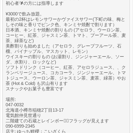
初心者🔰の方には指導します
¥3000で飲み放題。
最初の2杯はレモンサワーかヴァイスサワー(下町の味、梅と
しその味と香りでピンク色、キンミヤ焼酎で割ります）
日本酒、キンミヤ焼酎の割りもの (アセロラ、ウーロン茶、
コーヒー、紅茶、ジャスミン茶、トマト、プーアール茶、麦
茶、緑茶など)
美酢割りも始めました（アセロラ、グレープフルーツ、石
榴、パイナップル、マスカット、レモン）
ウイスキーの割りもの (お湯割り、ジンジャーエール、ソー
ダ、水割り、ロックなど)
ソフトドリンク（コーヒー、紅茶、アセロラジュース、、ク
ランベリージュース、コカコーラ、ジンジャーエール、トマ
トジュース、ウーロン茶、ジャスミン茶、麦茶、緑茶）やお
茶 (Hot & Cold) も沢山有ります
スナックやお菓子も豊富です
場所:
047-0032
北海道小樽市稲穂2丁目13-17
電気館仲見世通り
二階建ての石蔵とレインボー🏳️‍🌈フラッグが見えます
090-6999-2345
店主: ゆっち鯉櫻：こいざくら