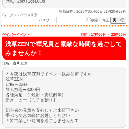
@rQT2bktT1gsL8Os
登録日時：2025年05月06日 01時20分28秒
By：
タウンハウス東京
パスワード
削除
修正
ゲイバーイベント
時間：
17時00分
～
22時00分
浅草ZENで褌兄貴と素敵な時間を過ごして
みませんか！
場所：
浅草 ZEN
＊今夜は浅草ZENでイベント飲み如何ですか
浅草ZEN
17時～22時
飲み放題➡3000円
各種焼酎｛芋焼酎・麦焼酎等｝
新メニュー【ミチョ割り】
初心者の兄貴も安心してご来店下さい
手ぶらでお気軽にお越しください
＊皆で楽しい時間を過ごしませんか❣