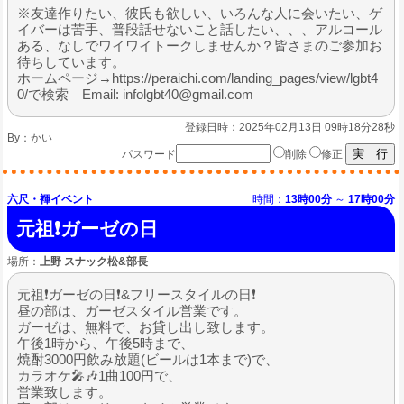
※友達作りたい、彼氏も欲しい、いろんな人に会いたい、ゲ
イバーは苦手、普段話せないこと話したい、、、アルコール
ある、なしでワイワイトークしませんか？皆さまのご参加お
待ちしています。
ホームページ→https://peraichi.com/landing_pages/view/lgbt4
0/で検索 Email: infolgbt40@gmail.com
登録日時：2025年02月13日 09時18分28秒
By：
かい
パスワード
削除
修正
六尺・褌イベント
時間：
13時00分
～
17時00分
元祖❗ガーゼの日
場所：
上野 スナック松&部長
元祖❗ガーゼの日❗&フリースタイルの日❗
昼の部は、ガーゼスタイル営業です。
ガーゼは、無料で、お貸し出し致します。
午後1時から、午後5時まで、
焼酎3000円飲み放題(ビールは1本まで)で、
カラオケ🎤🎶1曲100円で、
営業致します。