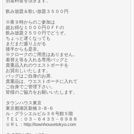
別途料金を頂きます。
飲み放題＆歌い放題３５００円
※夜９時からのご参加は
超お得な１０００円ＯＦＦの
飲み放題２５００円でどうぞ。
ちょっと遅くなっても
まだまだ盛り上がる
後半からも是非。
※クロークのご用意はありません。
着替え等を入れる専用バッグと
貴重品入れのウエストポーチを
お貸出しいたします。
バッグはご自身のお席、
貴重品は、ウエストポーチに入れて
ご自身でご管理下さい。
皆様のご協力をお願いいたします。
タウンハウス東京
東京都港区新橋３-８-６
ル・グラシエルビル３６号館５階
ＴＥＬ：０３－６４３５－６９８８
ＵＲＬ：http://townhousetokyo.com