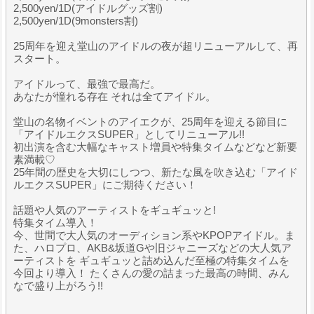
2,500yen/1D(アイドルグッズ割)
2,500yen/1D(9monsters割)
25周年を迎え堂山のアイドルの夜が超リニューアルして、再
スタート。
アイドルって、最強で最高だ。
あなたが憧れる存在 それは全てアイドル。
堂山の名物イベントのアイエクが、25周年を迎える節目に
「アイドルエクスSUPER」としてリニューアル!!
初出演を含む大幅なキャスト増員や特集タイムなどなど新要
素満載♡
25年間の歴史を大切にしつつ、新たな風を吹き込む「アイド
ルエクスSUPER」にご期待ください！
話題や人気のアーティストをギュギュッと!
特集タイム導入！
今、世間で大人気のオーディション系やKPOPアイドル。ま
た、ハロプロ、AKB&坂道Gや旧ジャニーズなどの大人気ア
ーティストを ギュギュッと詰め込んだ至極の特集タイムを
今回より導入！ たくさんの愛の詰まった最高の時間、みん
なで盛り上がろう!!