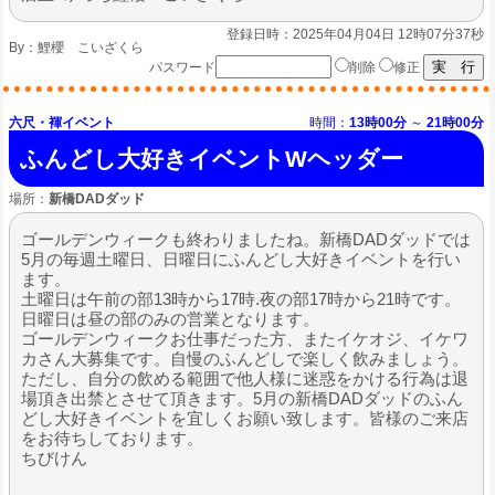
登録日時：2025年04月04日 12時07分37秒
By：
鯉櫻 こいざくら
パスワード
削除
修正
六尺・褌イベント
時間：
13時00分
～
21時00分
ふんどし大好きイベントWヘッダー
場所：
新橋DADダッド
ゴールデンウィークも終わりましたね。新橋DADダッドでは
5月の毎週土曜日、日曜日にふんどし大好きイベントを行い
ます。
土曜日は午前の部13時から17時.夜の部17時から21時です。
日曜日は昼の部のみの営業となります。
ゴールデンウィークお仕事だった方、またイケオジ、イケワ
カさん大募集です。自慢のふんどしで楽しく飲みましょう。
ただし、自分の飲める範囲で他人様に迷惑をかける行為は退
場頂き出禁とさせて頂きます。5月の新橋DADダッドのふん
どし大好きイベントを宜しくお願い致します。皆様のご来店
をお待ちしております。
ちびけん