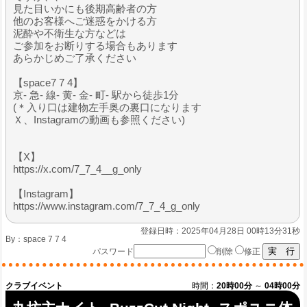
見た目いかにも後期高齢者の方
他のお客様へご迷惑をかける方
泥酔や不衛生な方などは
ご参加をお断りする場合もあります
あらかじめご了承ください
【space7 7 4】
京- 急- 線- 黄- 金- 町- 駅から徒歩1分
(＊入り口は建物左手奥の裏口になります
Ｘ、Instagramの動画も参照ください)
【X】
https://x.com/7_7_4__g_only
【Instagram】
https://www.instagram.com/7_7_4_g_only
登録日時：2025年04月28日 00時13分31秒
By：
space 7 7 4
パスワード
削除
修正
クラブイベント
時間：
20時00分
～
04時00分