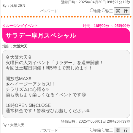
登録日時：2025年04月30日 09時21分12秒
By：
浅草 ZEN
パスワード
削除
修正
クルージングイベント
時間：
18時00分
～
05時00分
サラデー皐月スペシャル
場所：
大阪六天
🏮大阪六天🏮
火曜日の人気イベント「サラデー」を週末開催！
今回は土曜日開催！朝5時まで楽しめます！
開放感MAX!!
🍌へイージーアクセス!!!
チラリズムに心躍る✨
酒も漢もより楽しくなるイベントです😄
18時OPEN 5時CLOSE
通常料金です！皆様ぜひお越しください🙏
登録日時：2025年05月01日 20時26分39秒
By：
大阪六天
パスワード
削除
修正