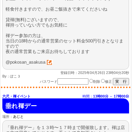
軽食付きますので、お昼ご飯抜きで来てくださいね
貸褌(無料)ございますので、
褌持っていない方でもお気軽に
褌デー参加の方は、
当日の18時からの通常営業のセット料金500円引きとなりま
すので
夜の通常営業もご来店お待ちしております
@pokosan_asakusa
登録日時：2025年04月26日 23時04分20秒
By：
ぽこ３
パスワード
削除
修正
六尺・褌イベント
時間：
13時00分
～
17時00分
垂れ褌デー
場所：
あじと
「垂れ褌デー」を１３時〜１７時まで開催致します。褌は店