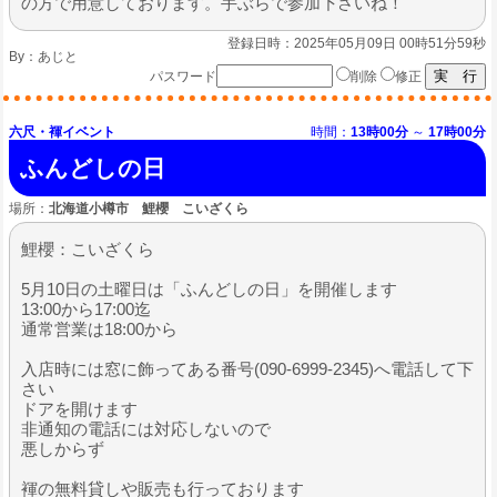
の方で用意しております。手ぶらで参加下さいね！
登録日時：2025年05月09日 00時51分59秒
By：
あじと
パスワード
削除
修正
六尺・褌イベント
時間：
13時00分
～
17時00分
ふんどしの日
場所：
北海道小樽市 鯉櫻 こいざくら
鯉櫻：こいざくら
5月10日の土曜日は「ふんどしの日」を開催します
13:00から17:00迄
通常営業は18:00から
入店時には窓に飾ってある番号(090-6999-2345)へ電話して下
さい
ドアを開けます
非通知の電話には対応しないので
悪しからず
褌の無料貸しや販売も行っております