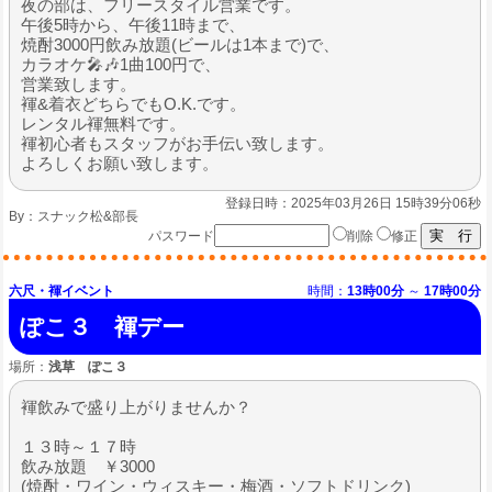
夜の部は、フリースタイル営業です。
午後5時から、午後11時まで、
焼酎3000円飲み放題(ビールは1本まで)で、
カラオケ🎤🎶1曲100円で、
営業致します。
褌&着衣どちらでもO.K.です。
レンタル褌無料です。
褌初心者もスタッフがお手伝い致します。
よろしくお願い致します。
登録日時：2025年03月26日 15時39分06秒
By：
スナック松&部長
パスワード
削除
修正
六尺・褌イベント
時間：
13時00分
～
17時00分
ぽこ３ 褌デー
場所：
浅草 ぽこ３
褌飲みで盛り上がりませんか？
１３時～１７時
飲み放題 ￥3000
(焼酎・ワイン・ウィスキー・梅酒・ソフトドリンク)