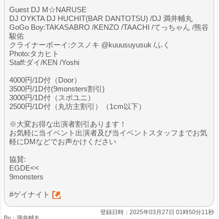
Guest DJ M☆NARUSE
DJ OYKTA DJ HUCHIT(BAR DANTOTSU) /DJ 満井輔丸
GoGo Boy:TAKASABRO /KENZO /TAACHI /てっちゃん /熊谷
駿佑
クライナーボーイ:クスノキ @kuuusuyusuk /ふく
Photo:タカヒト
Staff:ダイ/KEN /Yoshi
4000円/1D付（Door）
3500円/1D付(9monsters割引)
3000円/1D付（スポユニ）
2500円/1D付（丸坊主割引）（1cm以下）
※大変お得な出演者割引あります！
お気軽に当イベント出演者及び当イベントスタッフまでお気
軽にDMなどでお声かけください
協賛:
EGDE<<
9monsters
#ゲイナイト
登録日時：2025年03月27日 01時50分11秒
By：
満井輔丸