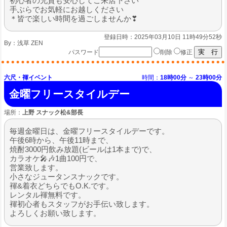
初心者の兄貴も安心してご来店下さい
手ぶらでお気軽にお越しください
＊皆で楽しい時間を過ごしませんか❣
登録日時：2025年03月10日 11時49分52秒
By：
浅草 ZEN
パスワード
削除
修正
六尺・褌イベント
時間：
18時00分
～
23時00分
金曜フリースタイルデー
場所：
上野 スナック松&部長
毎週金曜日は、金曜フリースタイルデーです。
午後6時から、午後11時まで、
焼酎3000円飲み放題(ビールは1本まで)で、
カラオケ🎤🎶1曲100円で、
営業致します。
小さなジュータンスナックです。
褌&着衣どちらでもO.K.です。
レンタル褌無料です。
褌初心者もスタッフがお手伝い致します。
よろしくお願い致します。