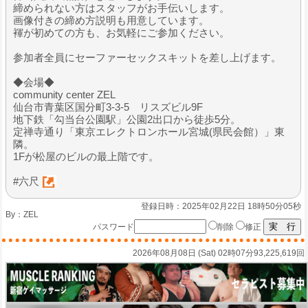
締められない方はスタッフがお手伝いします。
画像付きの締め方説明も用意しています。
褌が初めての方も、お気軽にご参加ください。
参加者全員にセーファーセックスキットを差し上げます。
◆会場◆
community center ZEL
仙台市青葉区国分町3-3-5 リスズビル9F
地下鉄「勾当台公園駅」公園2出口から徒歩5分。
定禅寺通り「東京エレクトロンホール宮城(県民会館）」東
隣。
1Fが松屋のビルの最上階です。
#六尺
登録日時：2025年02月22日 18時50分05秒
By：
ZEL
パスワード
削除
修正
2026年08月08日 (Sat) 02時07分
93,225,619回