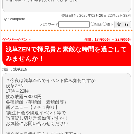
登録日時：2025年02月26日 22時52分38秒
By：
complete
パスワード
削除
修正
ゲイバーイベント
時間：
17時00分
～
22時00分
浅草ZENで褌兄貴と素敵な時間を過ごして
みませんか！
場所：
浅草ZEN
＊今夜は浅草ZENでイベント飲み如何ですか
浅草ZEN
17時～22時
飲み放題➡3000円
各種焼酎｛芋焼酎・麦焼酎等｝
新メニュー【ミチョ割り】
*誕生日会や隔週イベント等で
当店貸し切り営業如何ですか！
お気軽にお問い合わせください