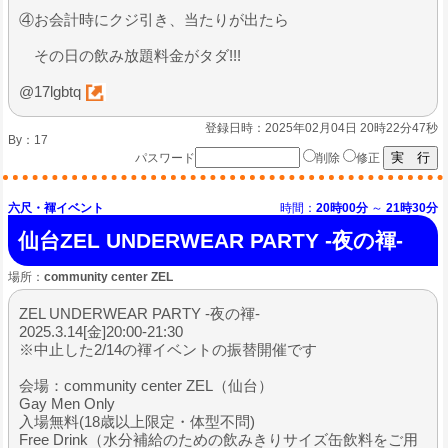
④お会計時にクジ引き、当たりが出たら
その日の飲み放題料金がタダ!!!
@17lgbtq
登録日時：2025年02月04日 20時22分47秒
By：
17
パスワード
削除
修正
六尺・褌イベント
時間：
20時00分
～
21時30分
仙台ZEL UNDERWEAR PARTY -夜の褌-
場所：
community center ZEL
ZEL UNDERWEAR PARTY -夜の褌-
2025.3.14[金]20:00-21:30
※中止した2/14の褌イベントの振替開催です
会場：community center ZEL（仙台）
Gay Men Only
入場無料(18歳以上限定・体型不問)
Free Drink（水分補給のための飲みきりサイズ缶飲料をご用