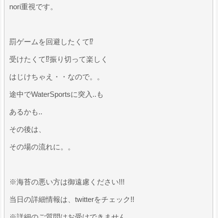
nori重視です。
罰ゲームを回避したくて⁉
受けたくて⁉振り切って楽しく
はじけちゃえ・・なので。。
途中でWaterSportsに突入..も
あるかも..
その後は、
その場の流れに。。
​※海苔の悪い方は御遠慮ください!!!
当日の詳細情報は、twitterをチェック!!
※詳細のご質問はお受けできません