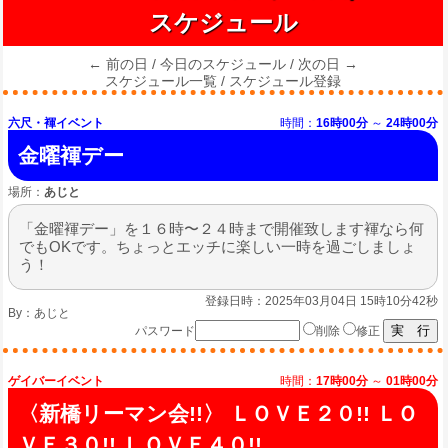
スケジュール
← 前の日
/
今日のスケジュール
/
次の日 →
スケジュール一覧
/
スケジュール登録
六尺・褌イベント
時間：
16時00分
～
24時00分
金曜褌デー
場所：
あじと
「金曜褌デー」を１６時〜２４時まで開催致します褌なら何
でもOKです。ちょっとエッチに楽しい一時を過ごしましょ
う！
登録日時：2025年03月04日 15時10分42秒
By：
あじと
パスワード
削除
修正
ゲイバーイベント
時間：
17時00分
～
01時00分
〈新橋リーマン会!!〉 ＬＯＶＥ２０!! ＬＯ
ＶＥ３０!! ＬＯＶＥ４０!!