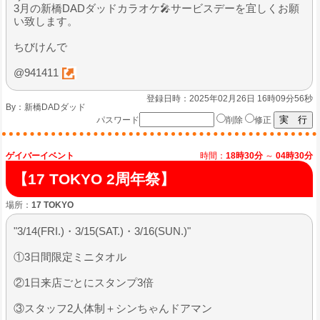
3月の新橋DADダッドカラオケ🎤サービスデーを宜しくお願
い致します。
ちびけんで
@941411
登録日時：2025年02月26日 16時09分56秒
By：
新橋DADダッド
パスワード
削除
修正
ゲイバーイベント
時間：
18時30分
～
04時30分
【17 TOKYO 2周年祭】
場所：
17 TOKYO
"3/14(FRI.)・3/15(SAT.)・3/16(SUN.)"
①3日間限定ミニタオル
②1日来店ごとにスタンプ3倍
③スタッフ2人体制＋シンちゃんドアマン