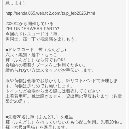
意します）
http://sendai865.web.fc2.com/zup_feb2025.html
2020年から開催している
ZEL UNDERWEAR PARTY!
今回のドレスコードは「褌」。
男同士、褌一丁で褌談議を楽しもう。
■ドレスコード 褌（ふんどし）
六尺・黒猫・越中・もっこ...
褌（ふんどし）なら何でもOK!
会場内の着替えブースをご利用ください。
締められない方はスタッフがお手伝いします。
服や荷物は会場でお預かりし、紙リストバンドで管理しま
す。荷物は少なめでお願いします。
トイレなど会場から出る際には着衣してください。
上着着用可。靴は脱ぎません。貸出用の草履あります（数量
限定20足）。
■先着20名に褌（ふんどし）を進呈
褌（ふんどし）を持っていない方も心配ご無用。先着20名に
褌（六尺or黒猫）を進呈します。