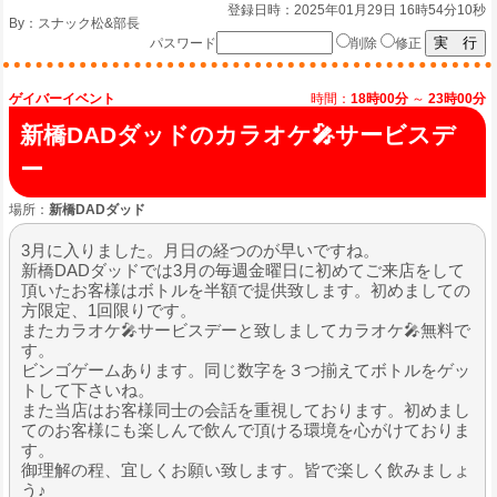
登録日時：2025年01月29日 16時54分10秒
By：
スナック松&部長
パスワード
削除
修正
ゲイバーイベント
時間：
18時00分
～
23時00分
新橋DADダッドのカラオケ🎤サービスデ
ー
場所：
新橋DADダッド
3月に入りました。月日の経つのが早いですね。
新橋DADダッドでは3月の毎週金曜日に初めてご来店をして
頂いたお客様はボトルを半額で提供致します。初めましての
方限定、1回限りです。
またカラオケ🎤サービスデーと致しましてカラオケ🎤無料で
す。
ビンゴゲームあります。同じ数字を３つ揃えてボトルをゲッ
トして下さいね。
また当店はお客様同士の会話を重視しております。初めまし
てのお客様にも楽しんで飲んで頂ける環境を心がけておりま
す。
御理解の程、宜しくお願い致します。皆で楽しく飲みましょ
う♪