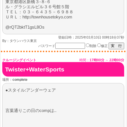
東京都港区新橋３-８-６
ル・グラシエルビル３６号館５階
ＴＥＬ：０３－６４３５－６９８８
ＵＲＬ：http://townhousetokyo.com
@rQT2bktT1gsL8Os
登録日時：2025年03月10日 00時18分37秒
By：
タウンハウス東京
パスワード
削除
修正
クルージングイベント
時間：
17時00分
～
22時00分
Twister+WaterSports
場所：
complete
●スタイル:アンダーウェア
​言葉通りこの日のcompは..