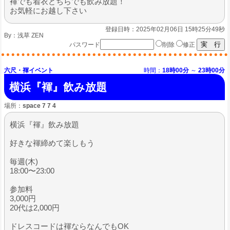
褌でも着衣どちらでも飲み放題！
お気軽にお越し下さい
登録日時：2025年02月06日 15時25分49秒
By：
浅草 ZEN
パスワード
削除
修正
六尺・褌イベント
時間：
18時00分
～
23時00分
横浜『褌』飲み放題
場所：
space 7 7 4
横浜『褌』飲み放題
好きな褌締めて楽しもう
毎週(木)
18:00〜23:00
参加料
3,000円
20代は2,000円
ドレスコードは褌ならなんでもOK