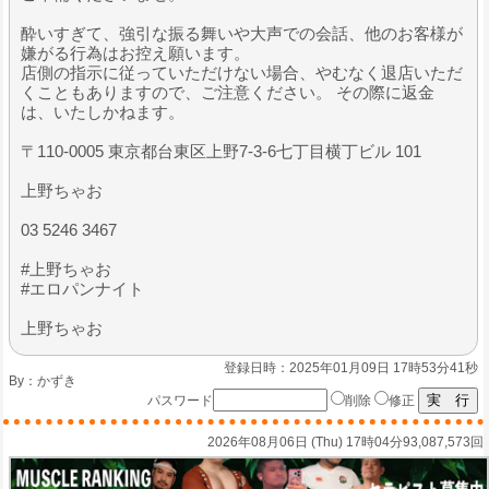
酔いすぎて、強引な振る舞いや大声での会話、他のお客様が
嫌がる行為はお控え願います。
店側の指示に従っていただけない場合、やむなく退店いただ
くこともありますので、ご注意ください。 その際に返金
は、いたしかねます。
〒110-0005 東京都台東区上野7-3-6七丁目横丁ビル 101
上野ちゃお
03 5246 3467
#上野ちゃお
#エロパンナイト
上野ちゃお
登録日時：2025年01月09日 17時53分41秒
By：
かずき
パスワード
削除
修正
2026年08月06日 (Thu) 17時04分
93,087,573回