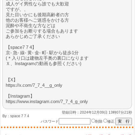
成人ゲイ男性なら誰でも大歓迎
ですが、、
見た目いかにも後期高齢者の方
他のお客様へご迷惑をかける方
泥酔や不衛生な方などは
ご参加をお断りする場合もあります
あらかじめご了承ください
【space7 7 4】
京- 急- 線- 黄- 金- 町- 駅から徒歩1分
(＊入り口は建物左手奥の裏口になります
Ｘ、Instagramの動画も参照ください)
【X】
https://x.com/7_7_4__g_only
【Instagram】
https://www.instagram.com/7_7_4_g_only
登録日時：2024年12月09日 13時07分21秒
By：
space 7 7 4
パスワード
削除
修正