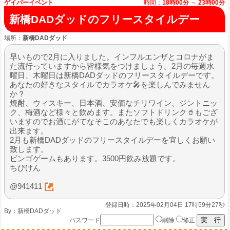
ゲイバーイベント
時間：
18時00分
～
23時00分
新橋DADダッドのフリースタイルデー
場所：
新橋DADダッド
早いもので2月に入りました。インフルエンザとコロナがま
た流行っていますから皆様気をつけましょう。2月の毎週水
曜日、木曜日は新橋DADダッドのフリースタイルデーです。
あなたの好きなスタイルでカラオケ🎤を楽しんでみません
か？
焼酎、ウィスキー、日本酒、安価なチリワイン、ジントニッ
ク、梅酒など様々と飲めます。またソフトドリンク🥤もござ
いますのでお酒にがてなそこのあなたでも楽しくカラオケが
出来ます。
2月も新橋DADダッドのフリースタイルデーを宜しくお願い
致します。
ビンゴゲームもあります。3500円飲み放題です。
ちびけん
@941411
登録日時：2025年02月04日 17時59分27秒
By：
新橋DADダッド
パスワード
削除
修正