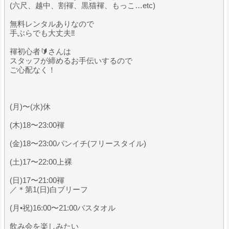
(六尺、越中、割褌、黒猫褌、もっこ…etc)
無料レンタルありなので
手ぶらでも大丈夫‼️
褌初心者🔰さんは
スタッフが締めるお手伝いするので
ご心配なく！
(月)〜(水)休
(木)18〜23:00褌
(金)18〜23:00パンイチ(フリースタイル)
(土)17〜22:00上裸
(日)17〜21:00褌
／＊第1(日)白ブリーフ
(月•祝)16:00〜21:00バスタオル
飲み会を楽しみたい