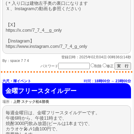
(＊入り口は建物左手奥の裏口になります
Ｘ、Instagramの動画も参照ください)
【X】
https://x.com/7_7_4__g_only
【Instagram】
https://www.instagram.com/7_7_4_g_only
登録日時：2025年02月04日 00時36分14秒
By：
space 7 7 4
パスワード
削除
修正
六尺・褌イベント
時間：
18時00分
～
23時00分
金曜フリースタイルデー
場所：
上野 スナック松&部長
毎週金曜日は、金曜フリースタイルデーです。
午後6時から、午後11時まで、
焼酎3000円飲み放題(ビールは1本まで)で、
カラオケ🎤🎶1曲100円で、