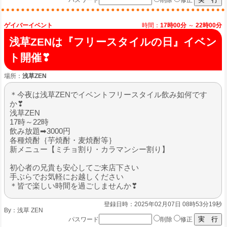
パスワード
削除
修正
ゲイバーイベント
時間：
17時00分
～
22時00分
浅草ZENは『フリースタイルの日』イベン
ト開催❣
場所：
浅草ZEN
＊今夜は浅草ZENでイベントフリースタイル飲み如何です
か❣
浅草ZEN
17時～22時
飲み放題➡3000円
各種焼酎｛芋焼酎・麦焼酎等｝
新メニュー【ミチョ割り・カラマンシー割り】
初心者の兄貴も安心してご来店下さい
手ぶらでお気軽にお越しください
＊皆で楽しい時間を過ごしませんか❣
登録日時：2025年02月07日 08時53分19秒
By：
浅草 ZEN
パスワード
削除
修正