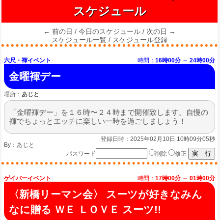
スケジュール
← 前の日
/
今日のスケジュール
/
次の日 →
スケジュール一覧
/
スケジュール登録
六尺・褌イベント
時間：
16時00分
～
24時00分
金曜褌デー
場所：
あじと
「金曜褌デー」を１６時〜２４時まで開催致します。自慢の
褌でちょっとエッチに楽しい一時を過ごしましょう！
登録日時：2025年02月10日 10時09分05秒
By：
あじと
パスワード
削除
修正
ゲイバーイベント
時間：
17時00分
～
01時00分
〈新橋リーマン会〉 スーツが好きなみん
なに贈る ＷＥ ＬＯＶＥ スーツ!!