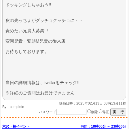
ドッキングしちゃおう!!
​皮の先っちょがグッチョグッチョに・・
​責めたい兄貴大募集!!!
変態兄貴・変態M兄貴の御来店
お待ちしております。
当日の詳細情報は、twitterをチェック!!
※詳細のご質問はお受けできません
登録日時：2025年02月13日 03時13分11秒
By：
complete
パスワード
削除
修正
六尺・褌イベント
時間：
18時00分
～
23時00分