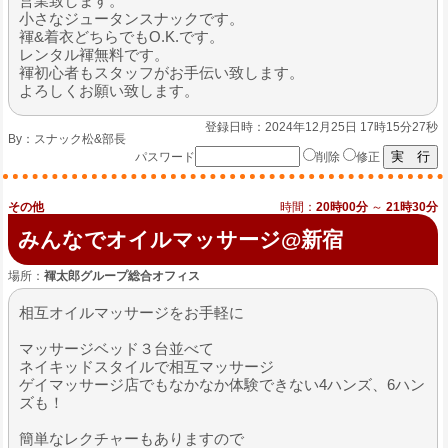
営業致します。
小さなジュータンスナックです。
褌&着衣どちらでもO.K.です。
レンタル褌無料です。
褌初心者もスタッフがお手伝い致します。
よろしくお願い致します。
登録日時：2024年12月25日 17時15分27秒
By：
スナック松&部長
パスワード
削除
修正
その他
時間：
20時00分
～
21時30分
みんなでオイルマッサージ@新宿
場所：
褌太郎グループ総合オフィス
相互オイルマッサージをお手軽に
マッサージベッド３台並べて
ネイキッドスタイルで相互マッサージ
ゲイマッサージ店でもなかなか体験できない4ハンズ、6ハン
ズも！
簡単なレクチャーもありますので