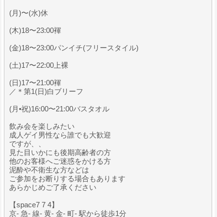
(月)〜(水)休
(木)18〜23:00褌
(金)18〜23:00パンイチ(フリースタイル)
(土)17〜22:00上裸
(日)17〜21:00褌
／＊第1(日)白ブリーフ
(月•祝)16:00〜21:00バスタオル
飲み会を楽しみたい
成人ゲイ男性なら誰でも大歓迎
ですが、、
見た目いかにも後期高齢者の方
他のお客様へご迷惑をかける方
泥酔や不衛生な方などは
ご参加をお断りする場合もあります
あらかじめご了承ください
【space7 7 4】
京- 急- 線- 黄- 金- 町- 駅から徒歩1分