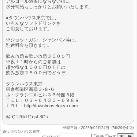
アルコール過多にならない様に
水分補給もしっかりとお願いいたします。
●タウンハウス東京では、
いろんなソフトドリンクも
ご用意しております。
※ショットガン、シャンパン等は、
別途料金を頂きます。
飲み放題＆歌い放題３５００円
※夜１１時からのご参加は
超お得な１０００円ＯＦＦの
飲み放題２５００円でどうぞ。
タウンハウス東京
東京都港区新橋３-８-６
ル・グラシエルビル３６号館５階
ＴＥＬ：０３－６４３５－６９８８
ＵＲＬ：http://townhousetokyo.com
@rQT2bktT1gsL8Os
登録日時：2025年02月24日 17時29分41秒
By：
タウンハウス東京