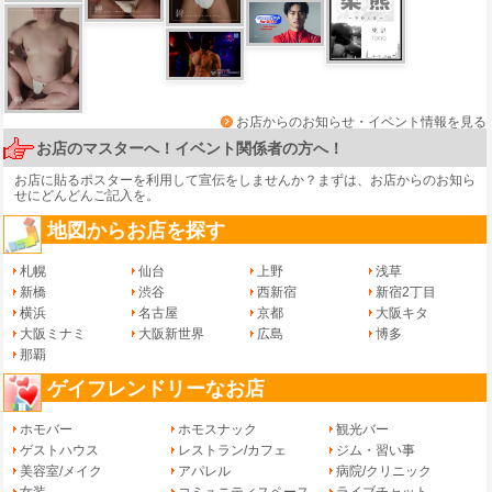
お店からのお知らせ・イベント情報を見る
お店のマスターへ！イベント関係者の方へ！
お店に貼るポスターを利用して宣伝をしませんか？まずは、
お店からのお知ら
せ
にどんどんご記入を。
地図からお店を探す
札幌
仙台
上野
浅草
新橋
渋谷
西新宿
新宿2丁目
横浜
名古屋
京都
大阪キタ
大阪ミナミ
大阪新世界
広島
博多
那覇
ゲイフレンドリーなお店
ホモバー
ホモスナック
観光バー
ゲストハウス
レストラン/カフェ
ジム・習い事
美容室/メイク
アパレル
病院/クリニック
女装
コミュニティスペース
ライブチャット