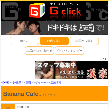
ホーム
お店を探す
地図から探す
お店からのお知らせ
イベントカレンダー
PR
HOME
>>
沖縄県
>>
那覇
>>
ゲイバー
>>
店舗情報
Banana Cafe
(バナナ カフェ)
〒900-0013
住所