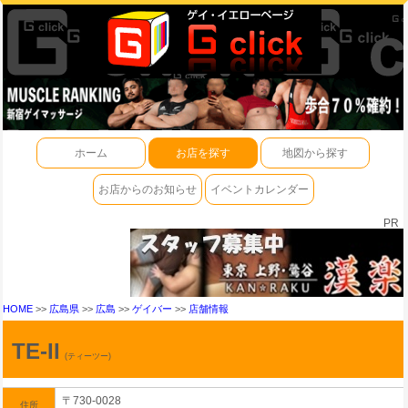
ホーム
お店を探す
地図から探す
お店からのお知らせ
イベントカレンダー
PR
HOME
>>
広島県
>>
広島
>>
ゲイバー
>>
店舗情報
TE-II
(ティーツー)
〒730-0028
住所