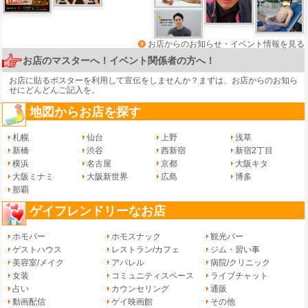
お店からのお知らせ・イベント情報を見る
お店のマスターへ！イベント関係者の方へ！
お店に貼るポスターを利用して宣伝をしませんか？まずは、
お店からのお知ら
せ
にどんどんご記入を。
地図からお店を探す
札幌
仙台
上野
浅草
新橋
渋谷
西新宿
新宿2丁目
横浜
名古屋
京都
大阪キタ
大阪ミナミ
大阪新世界
広島
博多
那覇
ゲイフレンドリーなお店
ホモバー
ホモスナック
観光バー
ゲストハウス
レストラン/カフェ
ジム・習い事
美容室/メイク
アパレル
病院/クリニック
女装
コミュニティスペース
ライブチャット
占い
カウンセリング
通販
動画配信
ゲイ映画館
その他