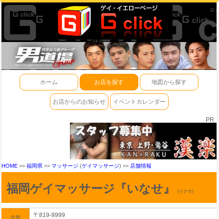
ホーム
お店を探す
地図から探す
お店からのお知らせ
イベントカレンダー
PR
HOME
>>
福岡県
>>
マッサージ
(
ゲイマッサージ
) >>
店舗情報
福岡ゲイマッサージ『いなせ』
(イナセ)
〒819-9999
住所