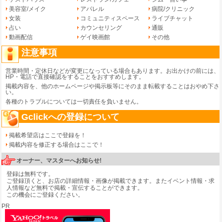
美容室/メイク
アパレル
病院/クリニック
女装
コミュニティスペース
ライブチャット
占い
カウンセリング
通販
動画配信
ゲイ映画館
その他
注意事項
営業時間・定休日などが変更になっている場合もあります。お出かけの前には、
HP・電話で直接確認をすることをおすすめします。
掲載内容を、他のホームページや掲示板等にそのまま転載することはおやめ下さ
い。
各種のトラブルについては一切責任を負いません。
Gclickへの登録について
掲載希望店はここで登録を！
掲載内容を修正する場合はここで！
オーナー、マスターへお知らせ!
登録は無料です。
ご登録頂くと、お店の詳細情報・画像が掲載できます。またイベント情報・求
人情報など無料で掲載・宣伝することができます。
この機会にご登録ください。
PR