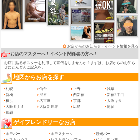
お店からのお知らせ・イベント情報を見る
お店のマスターへ！イベント関係者の方へ！
お店に貼るポスターを利用して宣伝をしませんか？まずは、
お店からのお知ら
せ
にどんどんご記入を。
地図からお店を探す
札幌
仙台
上野
浅草
新橋
渋谷
西新宿
新宿2丁目
横浜
名古屋
京都
大阪キタ
大阪ミナミ
大阪新世界
広島
博多
那覇
ゲイフレンドリーなお店
ホモバー
ホモスナック
観光バー
ゲストハウス
レストラン/カフェ
ジム・習い事