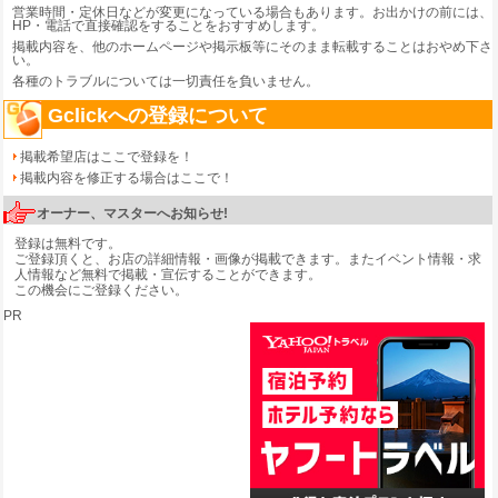
営業時間・定休日などが変更になっている場合もあります。お出かけの前には、
HP・電話で直接確認をすることをおすすめします。
掲載内容を、他のホームページや掲示板等にそのまま転載することはおやめ下さ
い。
各種のトラブルについては一切責任を負いません。
Gclickへの登録について
掲載希望店はここで登録を！
掲載内容を修正する場合はここで！
オーナー、マスターへお知らせ!
登録は無料です。
ご登録頂くと、お店の詳細情報・画像が掲載できます。またイベント情報・求
人情報など無料で掲載・宣伝することができます。
この機会にご登録ください。
PR