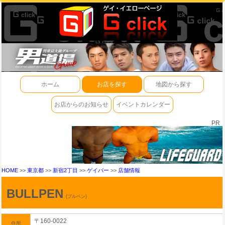
ホーム
お店を探す
地図から探す
お店からのお知らせ
イベントカレンダー
PR
HOME
>>
東京都
>>
新宿2丁目
>>
ゲイバー
>>
店舗情報
BULLPEN
(ブルペン)
〒160-0022
住所