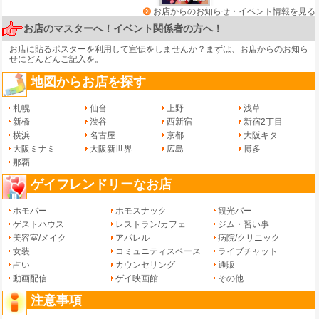
お店からのお知らせ・イベント情報を見る
お店のマスターへ！イベント関係者の方へ！
お店に貼るポスターを利用して宣伝をしませんか？まずは、
お店からのお知ら
せ
にどんどんご記入を。
地図からお店を探す
札幌
仙台
上野
浅草
新橋
渋谷
西新宿
新宿2丁目
横浜
名古屋
京都
大阪キタ
大阪ミナミ
大阪新世界
広島
博多
那覇
ゲイフレンドリーなお店
ホモバー
ホモスナック
観光バー
ゲストハウス
レストラン/カフェ
ジム・習い事
美容室/メイク
アパレル
病院/クリニック
女装
コミュニティスペース
ライブチャット
占い
カウンセリング
通販
動画配信
ゲイ映画館
その他
注意事項