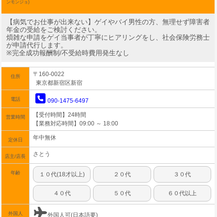
ンモンジョ)
【病気でお仕事が出来ない】ゲイやバイ男性の方、無理せず障害者
年金の受給をご検討ください。
煩雑な申請をゲイ当事者が丁寧にヒアリングをし、社会保険労務士
が申請代行します。
※完全成功報酬制/不受給時費用発生なし
〒160-0022
住所
東京都新宿区新宿
電話
090-1475-6497
【受付時間】24時間
営業時間
【業務対応時間】09:00 ～ 18:00
年中無休
定休日
さとう
店主/店長
年齢
１０代(18才以上)
２０代
３０代
４０代
５０代
６０代以上
外国人
外国人可(日本語要)