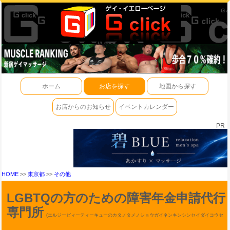
ホーム
お店を探す
地図から探す
お店からのお知らせ
イベントカレンダー
PR
HOME
>>
東京都
>>
その他
LGBTQの方のための障害年金申請代行
専門所
(エルジービィーティーキューのカタノタメノショウガイネンキンシンセイダイコウセ