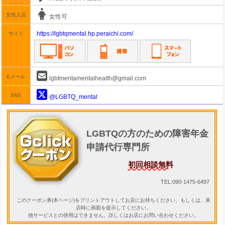
女性入店
女性可
https://lgbtqmental.hp.peraichi.com/
サイト
Eメール
lgbtmentamentalhealth@gmail.com
SNS
@LGBTQ_mental
LGBTQの方のための障害年金
申請代行専門所
初回相談無料
TEL:090-1475-6497
このクーポン券(本ページ)をプリントアウトしてお店にお持ちください。もしくは、来
店時に画面を提示してください。
他サービスとの併用はできません。詳しくはお店にお問い合わせください。