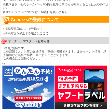
掲載内容を、他のホームページや掲示板等にそのまま転載することはおやめ下さ
い。
各種のトラブルについては一切責任を負いません。
Gclickへの登録について
掲載希望店はここで登録を！
掲載内容を修正する場合はここで！
オーナー、マスターへお知らせ!
登録は無料です。
ご登録頂くと、お店の詳細情報・画像が掲載できます。またイベント情報・求
人情報など無料で掲載・宣伝することができます。
この機会にご登録ください。
PR