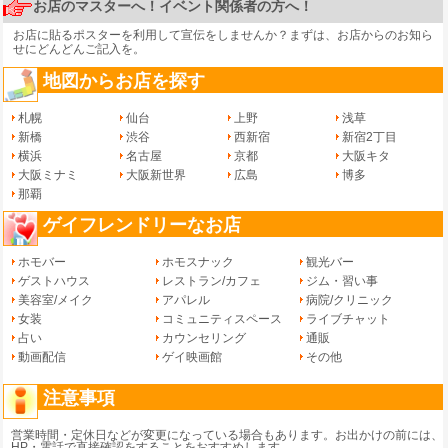
お店のマスターへ！イベント関係者の方へ！
お店に貼るポスターを利用して宣伝をしませんか？まずは、
お店からのお知ら
せ
にどんどんご記入を。
地図からお店を探す
札幌
仙台
上野
浅草
新橋
渋谷
西新宿
新宿2丁目
横浜
名古屋
京都
大阪キタ
大阪ミナミ
大阪新世界
広島
博多
那覇
ゲイフレンドリーなお店
ホモバー
ホモスナック
観光バー
ゲストハウス
レストラン/カフェ
ジム・習い事
美容室/メイク
アパレル
病院/クリニック
女装
コミュニティスペース
ライブチャット
占い
カウンセリング
通販
動画配信
ゲイ映画館
その他
注意事項
営業時間・定休日などが変更になっている場合もあります。お出かけの前には、
HP・電話で直接確認をすることをおすすめします。