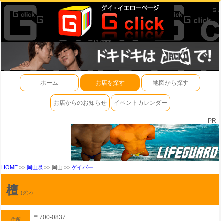
ホーム
お店を探す
地図から探す
お店からのお知らせ
イベントカレンダー
PR
HOME
>>
岡山県
>> 岡山 >>
ゲイバー
檀
(ダン)
〒700-0837
住所