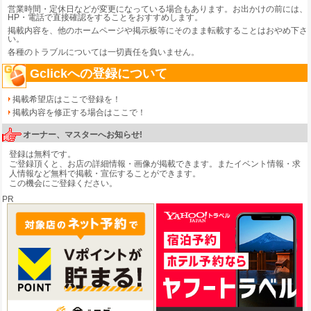
営業時間・定休日などが変更になっている場合もあります。お出かけの前には、
HP・電話で直接確認をすることをおすすめします。
掲載内容を、他のホームページや掲示板等にそのまま転載することはおやめ下さ
い。
各種のトラブルについては一切責任を負いません。
Gclickへの登録について
掲載希望店はここで登録を！
掲載内容を修正する場合はここで！
オーナー、マスターへお知らせ!
登録は無料です。
ご登録頂くと、お店の詳細情報・画像が掲載できます。またイベント情報・求
人情報など無料で掲載・宣伝することができます。
この機会にご登録ください。
PR