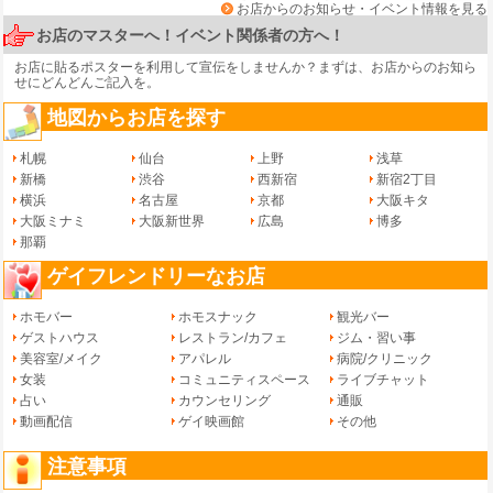
お店からのお知らせ・イベント情報を見る
お店のマスターへ！イベント関係者の方へ！
お店に貼るポスターを利用して宣伝をしませんか？まずは、
お店からのお知ら
せ
にどんどんご記入を。
地図からお店を探す
札幌
仙台
上野
浅草
新橋
渋谷
西新宿
新宿2丁目
横浜
名古屋
京都
大阪キタ
大阪ミナミ
大阪新世界
広島
博多
那覇
ゲイフレンドリーなお店
ホモバー
ホモスナック
観光バー
ゲストハウス
レストラン/カフェ
ジム・習い事
美容室/メイク
アパレル
病院/クリニック
女装
コミュニティスペース
ライブチャット
占い
カウンセリング
通販
動画配信
ゲイ映画館
その他
注意事項