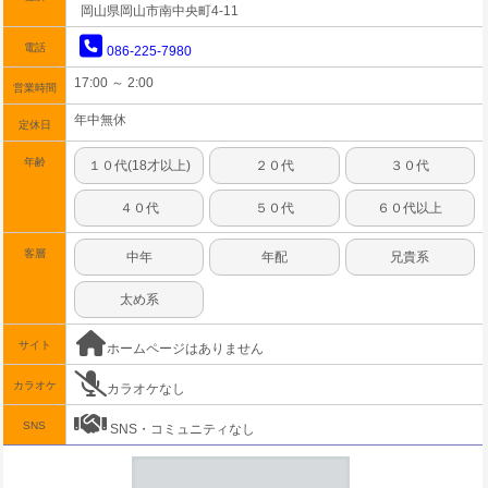
岡山県岡山市南中央町4-11
電話
086-225-7980
17:00 ～ 2:00
営業時間
年中無休
定休日
年齢
１０代(18才以上)
２０代
３０代
４０代
５０代
６０代以上
客層
中年
年配
兄貴系
太め系
サイト
ホームページはありません
カラオケ
カラオケなし
SNS
SNS・コミュニティなし