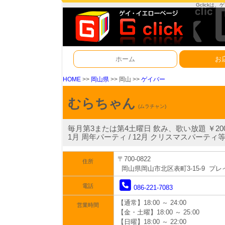
Gclick
ホーム
お
HOME
>>
岡山県
>> 岡山 >>
ゲイバー
むらちゃん
(ムラチャン)
毎月第3または第4土曜日 飲み、歌い放題 ￥20
1月 周年パーティ / 12月 クリスマスパーテ
〒700-0822
住所
岡山県岡山市北区表町3-15-9 プレ
電話
086-221-7083
【通常】18:00 ～ 24:00
営業時間
【金・土曜】18:00 ～ 25:00
【日曜】18:00 ～ 22:00