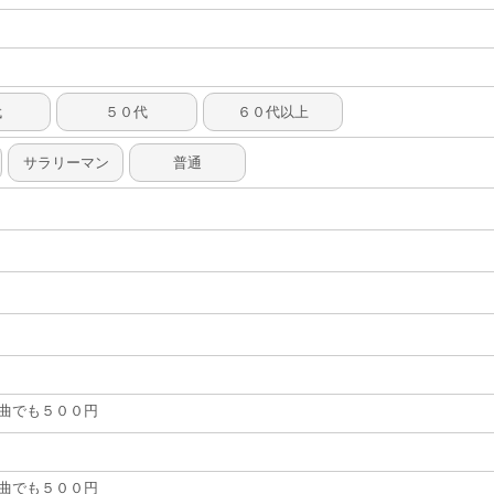
代
５０代
６０代以上
サラリーマン
普通
何曲でも５００円
何曲でも５００円