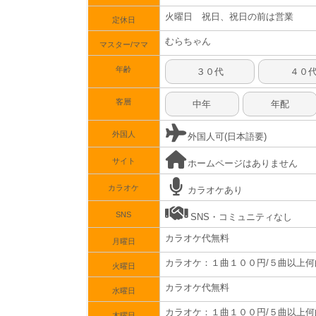
火曜日 祝日、祝日の前は営業
定休日
むらちゃん
マスター/ママ
年齢
３０代
４０
客層
中年
年配
外国人
外国人可(日本語要)
サイト
ホームページはありません
カラオケ
カラオケあり
SNS
SNS・コミュニティなし
カラオケ代無料
月曜日
カラオケ：１曲１００円/５曲以上
火曜日
カラオケ代無料
水曜日
カラオケ：１曲１００円/５曲以上
木曜日