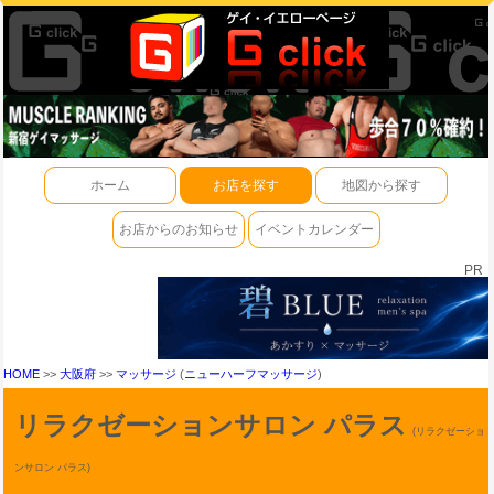
ホーム
お店を探す
地図から探す
お店からのお知らせ
イベントカレンダー
PR
HOME
>>
大阪府
>>
マッサージ
(
ニューハーフマッサージ
)
リラクゼーションサロン パラス
(リラクゼーショ
ンサロン パラス)