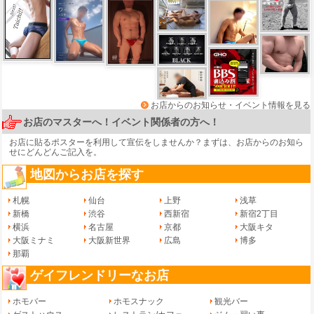
お店からのお知らせ・イベント情報を見る
お店のマスターへ！イベント関係者の方へ！
お店に貼るポスターを利用して宣伝をしませんか？まずは、
お店からのお知ら
せ
にどんどんご記入を。
地図からお店を探す
札幌
仙台
上野
浅草
新橋
渋谷
西新宿
新宿2丁目
横浜
名古屋
京都
大阪キタ
大阪ミナミ
大阪新世界
広島
博多
那覇
ゲイフレンドリーなお店
ホモバー
ホモスナック
観光バー