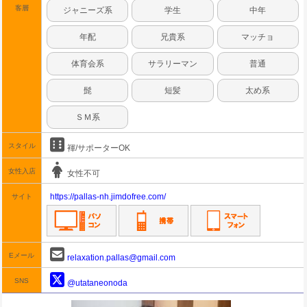
客層
ジャニーズ系
学生
中年
年配
兄貴系
マッチョ
体育会系
サラリーマン
普通
髭
短髪
太め系
ＳＭ系
スタイル
褌/サポーターOK
女性入店
女性不可
https://pallas-nh.jimdofree.com/
サイト
Eメール
relaxation.pallas@gmail.com
SNS
@utataneonoda