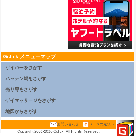
Gclick メニューマップ
ゲイバーをさがす
札幌ゲイバー一覧
仙台ゲイバー一覧
ハッテン場をさがす
上野ゲイバー一覧
浅草ゲイバー一覧
新橋ゲイバー一覧
札幌ハッテン場一覧
渋谷ゲイバー一覧
仙台ハッテン場一覧
売り専をさがす
新宿2丁目ゲイバー一覧
上野ハッテン場一覧
横浜ゲイバー一覧
浅草ハッテン場一覧
名古屋ゲイバー一覧
新橋ハッテン場一覧
札幌売り専一覧
京都ゲイバー一覧
渋谷ハッテン場一覧
仙台売り専一覧
ゲイマッサージをさがす
大阪キタゲイバー一覧
新宿2丁目ハッテン場一覧
上野売り専一覧
大阪ミナミゲイバー一覧
横浜ハッテン場一覧
浅草売り専一覧
大阪新世界ゲイバー一覧
名古屋ハッテン場一覧
新橋売り専一覧
札幌ゲイマッサージ一覧
広島ゲイバー一覧
京都ハッテン場一覧
渋谷売り専一覧
仙台ゲイマッサージ一覧
地図からさがす
博多ゲイバー一覧
大阪キタハッテン場一覧
新宿2丁目売り専一覧
上野ゲイマッサージ一覧
那覇ゲイバー一覧
大阪ミナミハッテン場一覧
西新宿ゲイマッサージ一覧
浅草ゲイマッサージ一覧
大阪新世界ハッテン場一覧
横浜売り専一覧
新橋ゲイマッサージ一覧
札幌地図
広島ハッテン場一覧
名古屋売り専一覧
渋谷ゲイマッサージ一覧
仙台地図
お問い合わせ
ページの先頭へ
博多ハッテン場一覧
京都売り専一覧
新宿2丁目ゲイマッサージ一覧
上野地図
那覇ハッテン場一覧
大阪キタ売り専一覧
西新宿ゲイマッサージ一覧
浅草地図
大阪ミナミ売り専一覧
横浜ゲイマッサージ一覧
新橋地図
大阪新世界売り専一覧
名古屋ゲイマッサージ一覧
渋谷地図
Copyright 2001-
2026 Gclick , All Rights Reserved.