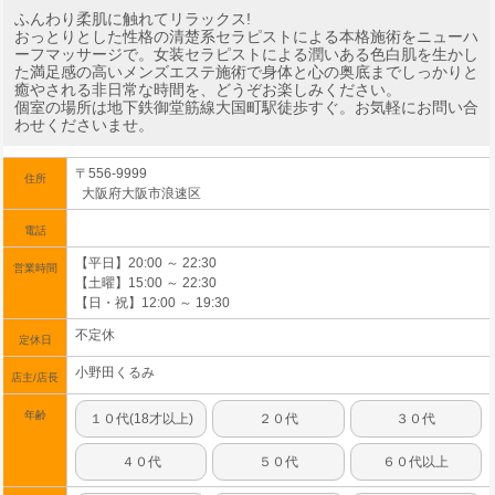
ふんわり柔肌に触れてリラックス!
おっとりとした性格の清楚系セラピストによる本格施術をニューハ
ーフマッサージで。女装セラピストによる潤いある色白肌を生かし
た満足感の高いメンズエステ施術で身体と心の奥底までしっかりと
癒やされる非日常な時間を、どうぞお楽しみください。
個室の場所は地下鉄御堂筋線大国町駅徒歩すぐ。お気軽にお問い合
わせくださいませ。
〒556-9999
住所
大阪府大阪市浪速区
電話
【平日】20:00 ～ 22:30
営業時間
【土曜】15:00 ～ 22:30
【日・祝】12:00 ～ 19:30
不定休
定休日
小野田くるみ
店主/店長
年齢
１０代(18才以上)
２０代
３０代
４０代
５０代
６０代以上