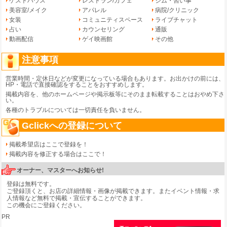
ゲストハウス
レストラン/カフェ
ジム・習い事
美容室/メイク
アパレル
病院/クリニック
女装
コミュニティスペース
ライブチャット
占い
カウンセリング
通販
動画配信
ゲイ映画館
その他
注意事項
営業時間・定休日などが変更になっている場合もあります。お出かけの前には、
HP・電話で直接確認をすることをおすすめします。
掲載内容を、他のホームページや掲示板等にそのまま転載することはおやめ下さ
い。
各種のトラブルについては一切責任を負いません。
Gclickへの登録について
掲載希望店はここで登録を！
掲載内容を修正する場合はここで！
オーナー、マスターへお知らせ!
登録は無料です。
ご登録頂くと、お店の詳細情報・画像が掲載できます。またイベント情報・求
人情報など無料で掲載・宣伝することができます。
この機会にご登録ください。
PR