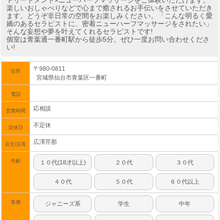
トリートメント×ニューハーフマッサージをご体験いただけます。
楽しいおしゃべりなどで心まで癒されるお手伝いをさせていただき
ます。どうぞ非日常の空間をお楽しみください。「こんな明るく愛
嬌のあるセラピストに、密着ニューハーフマッサージをされたい」
そんな妄想や夢を叶えてくれるセラピストです!
個室は青葉通一番町駅から徒歩5分。ぜひ一度お問い合わせくださ
い!
〒980-0811
住所
宮城県仙台市青葉区一番町
電話
応相談
営業時間
不定休
定休日
広澤芹那
店主/店長
年齢
１０代(18才以上)
２０代
３０代
４０代
５０代
６０代以上
客層
ジャニーズ系
学生
中年