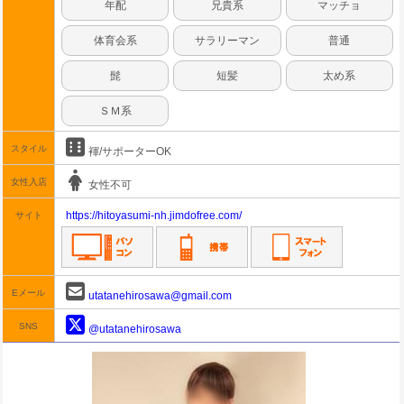
年配
兄貴系
マッチョ
体育会系
サラリーマン
普通
髭
短髪
太め系
ＳＭ系
スタイル
褌/サポーターOK
女性入店
女性不可
https://hitoyasumi-nh.jimdofree.com/
サイト
Eメール
utatanehirosawa@gmail.com
SNS
@utatanehirosawa