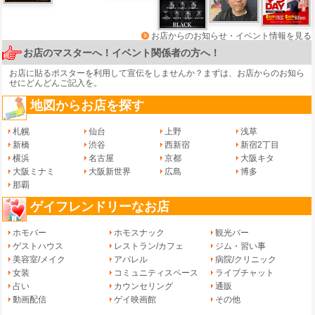
お店からのお知らせ・イベント情報を見る
お店のマスターへ！イベント関係者の方へ！
お店に貼るポスターを利用して宣伝をしませんか？まずは、
お店からのお知ら
せ
にどんどんご記入を。
地図からお店を探す
札幌
仙台
上野
浅草
新橋
渋谷
西新宿
新宿2丁目
横浜
名古屋
京都
大阪キタ
大阪ミナミ
大阪新世界
広島
博多
那覇
ゲイフレンドリーなお店
ホモバー
ホモスナック
観光バー
ゲストハウス
レストラン/カフェ
ジム・習い事
美容室/メイク
アパレル
病院/クリニック
女装
コミュニティスペース
ライブチャット
占い
カウンセリング
通販
動画配信
ゲイ映画館
その他