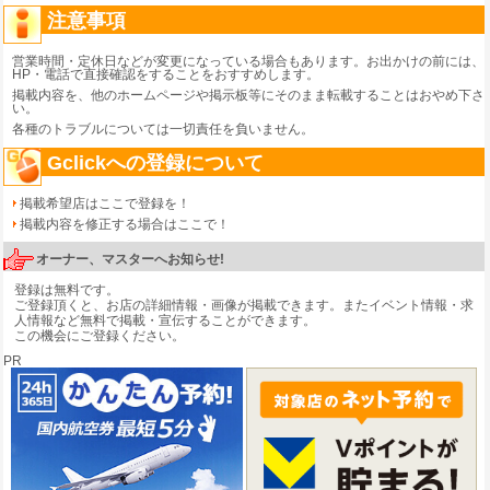
注意事項
営業時間・定休日などが変更になっている場合もあります。お出かけの前には、
HP・電話で直接確認をすることをおすすめします。
掲載内容を、他のホームページや掲示板等にそのまま転載することはおやめ下さ
い。
各種のトラブルについては一切責任を負いません。
Gclickへの登録について
掲載希望店はここで登録を！
掲載内容を修正する場合はここで！
オーナー、マスターへお知らせ!
登録は無料です。
ご登録頂くと、お店の詳細情報・画像が掲載できます。またイベント情報・求
人情報など無料で掲載・宣伝することができます。
この機会にご登録ください。
PR