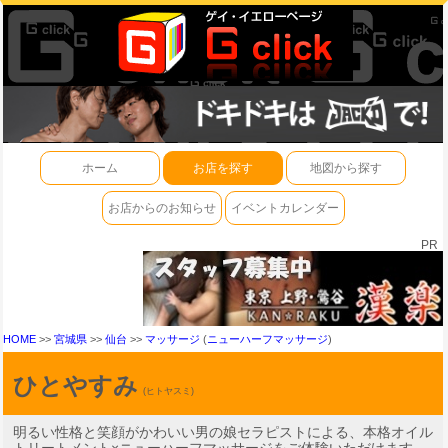
ホーム
お店を探す
地図から探す
お店からのお知らせ
イベントカレンダー
PR
HOME
>>
宮城県
>>
仙台
>>
マッサージ
(
ニューハーフマッサージ
)
ひとやすみ
(ヒトヤスミ)
明るい性格と笑顔がかわいい男の娘セラピストによる、本格オイル