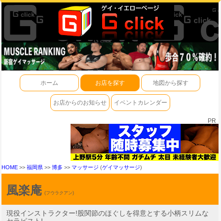
ホーム
お店を探す
地図から探す
お店からのお知らせ
イベントカレンダー
PR
HOME
>>
福岡県
>>
博多
>>
マッサージ
(
ゲイマッサージ
)
風楽庵
(フウラクアン)
現役インストラクター!股関節のほぐしを得意とする小柄スリムな