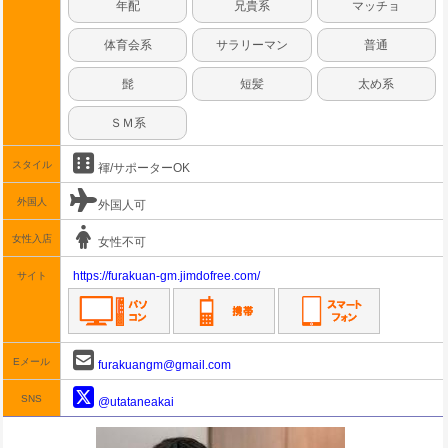
年配
兄貴系
マッチョ
体育会系
サラリーマン
普通
髭
短髪
太め系
ＳＭ系
スタイル
褌/サポーターOK
外国人
外国人可
女性入店
女性不可
https://furakuan-gm.jimdofree.com/
サイト
Eメール
furakuangm@gmail.com
SNS
@utataneakai