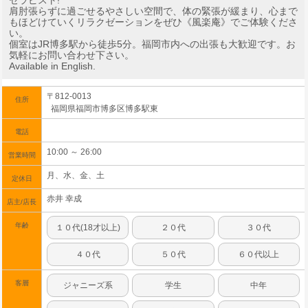
セラピスト!
肩肘張らずに過ごせるやさしい空間で、体の緊張が緩まり、心まで
もほどけていくリラクゼーションをぜひ《風楽庵》でご体験くださ
い。
個室はJR博多駅から徒歩5分。福岡市内への出張も大歓迎です。お
気軽にお問い合わせ下さい。
Available in English.
〒812-0013
住所
福岡県福岡市博多区博多駅東
電話
10:00 ～ 26:00
営業時間
月、水、金、土
定休日
赤井 幸成
店主/店長
年齢
１０代(18才以上)
２０代
３０代
４０代
５０代
６０代以上
客層
ジャニーズ系
学生
中年