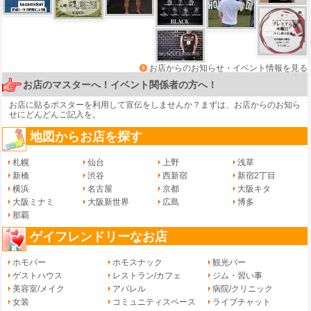
お店からのお知らせ・イベント情報を見る
お店のマスターへ！イベント関係者の方へ！
お店に貼るポスターを利用して宣伝をしませんか？まずは、
お店からのお知ら
せ
にどんどんご記入を。
地図からお店を探す
札幌
仙台
上野
浅草
新橋
渋谷
西新宿
新宿2丁目
横浜
名古屋
京都
大阪キタ
大阪ミナミ
大阪新世界
広島
博多
那覇
ゲイフレンドリーなお店
ホモバー
ホモスナック
観光バー
ゲストハウス
レストラン/カフェ
ジム・習い事
美容室/メイク
アパレル
病院/クリニック
女装
コミュニティスペース
ライブチャット