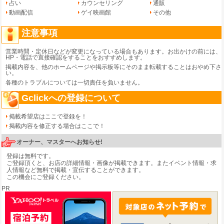
占い
カウンセリング
通販
動画配信
ゲイ映画館
その他
注意事項
営業時間・定休日などが変更になっている場合もあります。お出かけの前には、
HP・電話で直接確認をすることをおすすめします。
掲載内容を、他のホームページや掲示板等にそのまま転載することはおやめ下さ
い。
各種のトラブルについては一切責任を負いません。
Gclickへの登録について
掲載希望店はここで登録を！
掲載内容を修正する場合はここで！
オーナー、マスターへお知らせ!
登録は無料です。
ご登録頂くと、お店の詳細情報・画像が掲載できます。またイベント情報・求
人情報など無料で掲載・宣伝することができます。
この機会にご登録ください。
PR