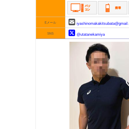
Eメール
iyashinomakakitsubata@gmail
SNS
@utatanekamiya