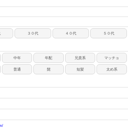
代
３０代
４０代
５０代
中年
年配
兄貴系
マッチョ
普通
髭
短髪
太め系
m/