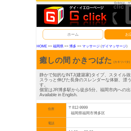
Gclick
ホーム
お
HOME
>>
福岡県
>>
博多
>>
マッサージ
(
ゲイマッサージ
)
癒しの間 かきつばた
(カキツバタ)
静かで知的なINTJ(建築家)タイプ、スタイ
スラっと伸びた長身のスレンダーな体躯、漂
す。
個室はJR博多駅から徒歩5分。福岡市内への
Available in English.
〒812-9999
住所
福岡県福岡市博多区
電話