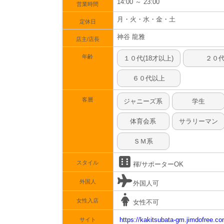
14:00 ～ 23:00
営業時間
月・火・水・金・土
定休日
神谷 龍雅
店主/店長
年齢
１０代(18才以上)
２０
６０代以上
客層
ジャニーズ系
学生
体育会系
サラリーマン
ＳＭ系
スタイル
褌/サポーターOK
外国人
外国人可
女性入店
女性不可
https://kakitsubata-gm.jimdofree.co
サイト