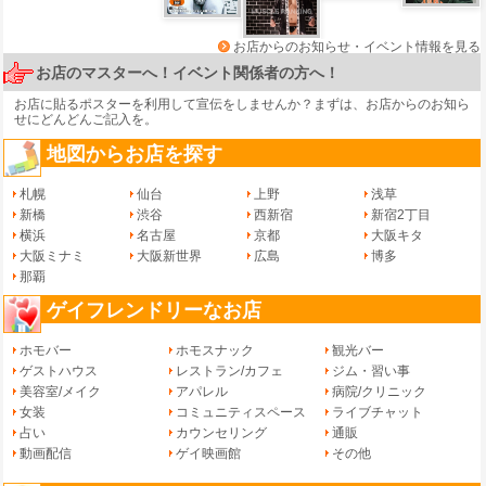
お店からのお知らせ・イベント情報を見る
お店のマスターへ！イベント関係者の方へ！
お店に貼るポスターを利用して宣伝をしませんか？まずは、
お店からのお知ら
せ
にどんどんご記入を。
地図からお店を探す
札幌
仙台
上野
浅草
新橋
渋谷
西新宿
新宿2丁目
横浜
名古屋
京都
大阪キタ
大阪ミナミ
大阪新世界
広島
博多
那覇
ゲイフレンドリーなお店
ホモバー
ホモスナック
観光バー
ゲストハウス
レストラン/カフェ
ジム・習い事
美容室/メイク
アパレル
病院/クリニック
女装
コミュニティスペース
ライブチャット
占い
カウンセリング
通販
動画配信
ゲイ映画館
その他