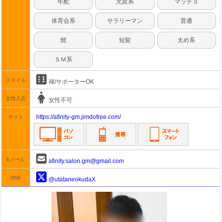
年配
兄貴系
マッチョ
体育会系
サラリーマン
普通
髭
短髪
太め系
ＳＭ系
スタイル
褌/サポーターOK
女性入店
女性不可
https://afinity-gm.jimdofree.com/
サイト
Eメール
afinity.salon.gm@gmail.com
SNS
@utataneokudaX