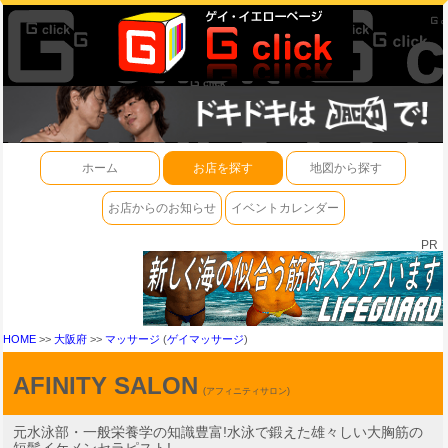
ホーム
お店を探す
地図から探す
お店からのお知らせ
イベントカレンダー
PR
HOME
>>
大阪府
>>
マッサージ
(
ゲイマッサージ
)
AFINITY SALON
(アフィニティサロン)
元水泳部・一般栄養学の知識豊富!水泳で鍛えた雄々しい大胸筋の