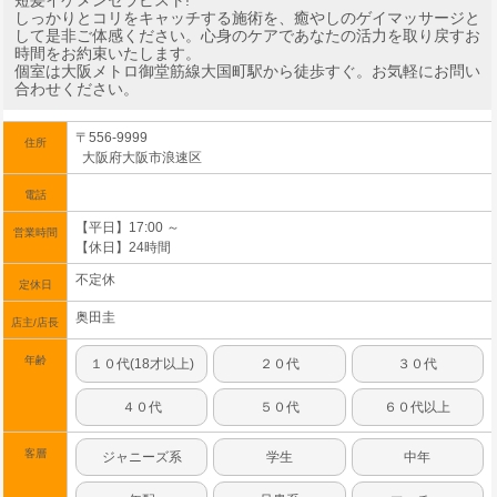
短髪イケメンセラピスト!
しっかりとコリをキャッチする施術を、癒やしのゲイマッサージと
して是非ご体感ください。心身のケアであなたの活力を取り戻すお
時間をお約束いたします。
個室は大阪メトロ御堂筋線大国町駅から徒歩すぐ。お気軽にお問い
合わせください。
〒556-9999
住所
大阪府大阪市浪速区
電話
【平日】17:00 ～
営業時間
【休日】24時間
不定休
定休日
奥田圭
店主/店長
年齢
１０代(18才以上)
２０代
３０代
４０代
５０代
６０代以上
客層
ジャニーズ系
学生
中年