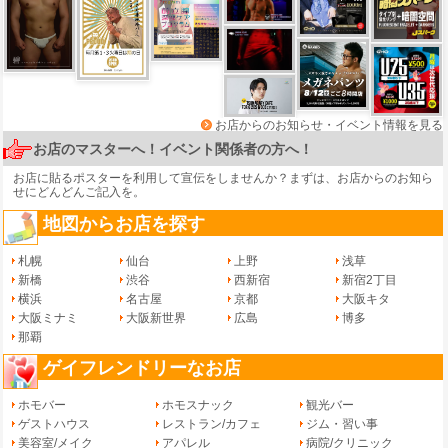
お店からのお知らせ・イベント情報を見る
お店のマスターへ！イベント関係者の方へ！
お店に貼るポスターを利用して宣伝をしませんか？まずは、
お店からのお知ら
せ
にどんどんご記入を。
地図からお店を探す
札幌
仙台
上野
浅草
新橋
渋谷
西新宿
新宿2丁目
横浜
名古屋
京都
大阪キタ
大阪ミナミ
大阪新世界
広島
博多
那覇
ゲイフレンドリーなお店
ホモバー
ホモスナック
観光バー
ゲストハウス
レストラン/カフェ
ジム・習い事
美容室/メイク
アパレル
病院/クリニック