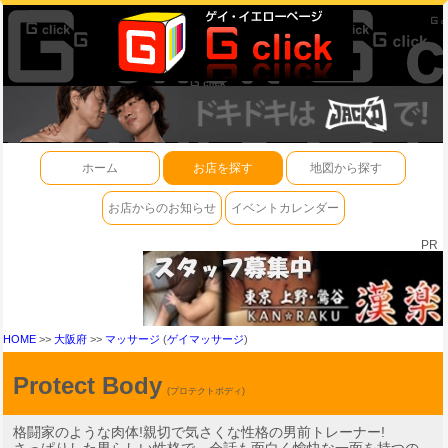
ホーム
お店を探す
地図から探す
お店からのお知らせ
イベントカレンダー
PR
HOME
>>
大阪府
>>
マッサージ
(
ゲイマッサージ
)
Protect Body
(プロテクトボディ)
格闘家のような肉体!親切で気さくな性格の男前トレーナー!