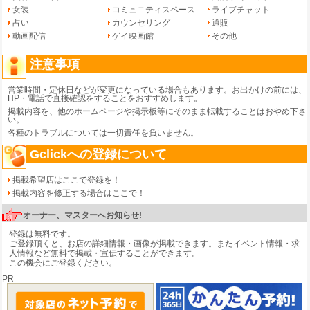
女装
コミュニティスペース
ライブチャット
占い
カウンセリング
通販
動画配信
ゲイ映画館
その他
注意事項
営業時間・定休日などが変更になっている場合もあります。お出かけの前には、
HP・電話で直接確認をすることをおすすめします。
掲載内容を、他のホームページや掲示板等にそのまま転載することはおやめ下さ
い。
各種のトラブルについては一切責任を負いません。
Gclickへの登録について
掲載希望店はここで登録を！
掲載内容を修正する場合はここで！
オーナー、マスターへお知らせ!
登録は無料です。
ご登録頂くと、お店の詳細情報・画像が掲載できます。またイベント情報・求
人情報など無料で掲載・宣伝することができます。
この機会にご登録ください。
PR