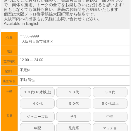
さっぱりした男らしい性格で、会話も面白く愉快な一面を持つの
で、肉体や施術、トークの全てをお楽しみいただけると思います!
何もしなくても気持ち良い、最高のお時間をお約束いたします!
個室は大阪メトロ御堂筋線大国町駅から徒歩すぐ。
大阪市内への出張もお気軽にお問い合わせください。
Available in English
〒556-9999
住所
大阪府大阪市浪速区
電話
12:00 ～ 24:00
営業時間
不定休
定休日
不動 智也
店主/店長
年齢
１０代(18才以上)
２０代
３０代
４０代
５０代
６０代以上
客層
ジャニーズ系
学生
中年
年配
兄貴系
マッチョ