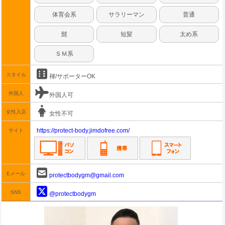
体育会系
サラリーマン
普通
髭
短髪
太め系
ＳＭ系
スタイル
褌/サポーターOK
外国人
外国人可
女性入店
女性不可
https://protect-body.jimdofree.com/
サイト
Eメール
protectbodygm@gmail.com
SNS
@protectbodygm