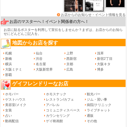
お店からのお知らせ・イベント情報を見る
お店のマスターへ！イベント関係者の方へ！
お店に貼るポスターを利用して宣伝をしませんか？まずは、
お店からのお知ら
せ
にどんどんご記入を。
地図からお店を探す
札幌
仙台
上野
浅草
新橋
渋谷
西新宿
新宿2丁目
横浜
名古屋
京都
大阪キタ
大阪ミナミ
大阪新世界
広島
博多
那覇
ゲイフレンドリーなお店
ホモバー
ホモスナック
観光バー
ゲストハウス
レストラン/カフェ
ジム・習い事
美容室/メイク
アパレル
病院/クリニック
女装
コミュニティスペース
ライブチャット
占い
カウンセリング
通販
動画配信
ゲイ映画館
その他