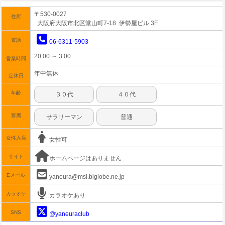
〒530-0027
住所
大阪府大阪市北区堂山町7-18 伊勢屋ビル 3F
電話
06-6311-5903
20:00 ～ 3:00
営業時間
年中無休
定休日
年齢
３０代
４０代
客層
サラリーマン
普通
女性入店
女性可
サイト
ホームページはありません
Eメール
yaneura@msi.biglobe.ne.jp
カラオケ
カラオケあり
SNS
@yaneuraclub