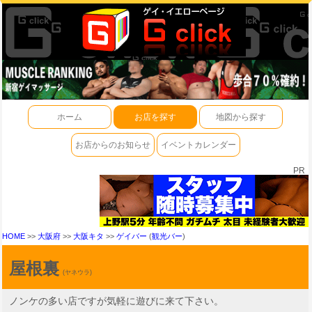
ホーム
お店を探す
地図から探す
お店からのお知らせ
イベントカレンダー
PR
HOME
>>
大阪府
>>
大阪キタ
>>
ゲイバー
(
観光バー
)
屋根裏
(ヤネウラ)
ノンケの多い店ですが気軽に遊びに来て下さい。