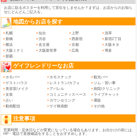
お店に貼るポスターを利用して宣伝をしませんか？まずは、
お店からのお知ら
せ
にどんどんご記入を。
地図からお店を探す
札幌
仙台
上野
浅草
新橋
渋谷
西新宿
新宿2丁目
横浜
名古屋
京都
大阪キタ
大阪ミナミ
大阪新世界
広島
博多
那覇
ゲイフレンドリーなお店
ホモバー
ホモスナック
観光バー
ゲストハウス
レストラン/カフェ
ジム・習い事
美容室/メイク
アパレル
病院/クリニック
女装
コミュニティスペース
ライブチャット
占い
カウンセリング
通販
動画配信
ゲイ映画館
その他
注意事項
営業時間・定休日などが変更になっている場合もあります。お出かけの前には、
HP・電話で直接確認をすることをおすすめします。