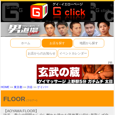
ホーム
お店を探す
地図から探す
お店からのお知らせ
イベントカレンダー
PR
HOME
>>
東京都
>>
渋谷
>>
ゲイバー
FLOOR
(フロアー)
【AOYAMA FLOOR】