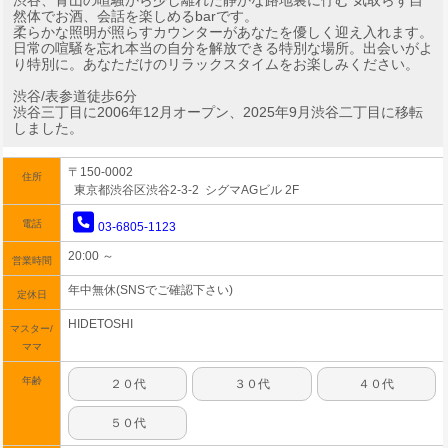
渋谷、青山の喧騒から少し離れた静かな路地裏に佇む 気取らず自
然体でお酒、会話を楽しめるbarです。
柔らかな照明が照らすカウンターがあなたを優しく迎え入れます。
日常の喧騒を忘れ本当の自分を解放できる特別な場所。出会いがよ
り特別に。あなただけのリラックスタイムをお楽しみください。
渋谷/表参道徒歩6分
渋谷三丁目に2006年12月オープン、2025年9月渋谷二丁目に移転
しました。
〒150-0002
住所
東京都渋谷区渋谷2-3-2 シグマAGビル 2F
電話
03-6805-1123
20:00 ～
営業時間
年中無休(SNSでご確認下さい)
定休日
HIDETOSHI
マスター/
ママ
年齢
２０代
３０代
４０代
５０代