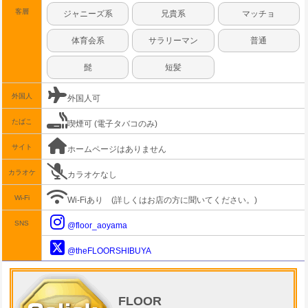
客層
ジャニーズ系
兄貴系
マッチョ
体育会系
サラリーマン
普通
髭
短髪
外国人
外国人可
たばこ
喫煙可 (電子タバコのみ)
サイト
ホームページはありません
カラオケ
カラオケなし
Wi-Fi
Wi-Fiあり
(詳しくはお店の方に聞いてください。)
SNS
@floor_aoyama
@theFLOORSHIBUYA
FLOOR