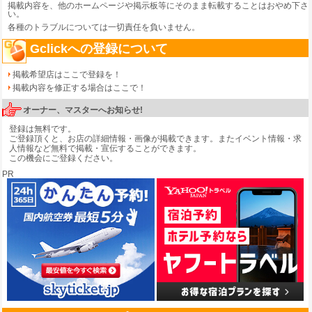
掲載内容を、他のホームページや掲示板等にそのまま転載することはおやめ下さ
い。
各種のトラブルについては一切責任を負いません。
Gclickへの登録について
掲載希望店はここで登録を！
掲載内容を修正する場合はここで！
オーナー、マスターへお知らせ!
登録は無料です。
ご登録頂くと、お店の詳細情報・画像が掲載できます。またイベント情報・求
人情報など無料で掲載・宣伝することができます。
この機会にご登録ください。
PR