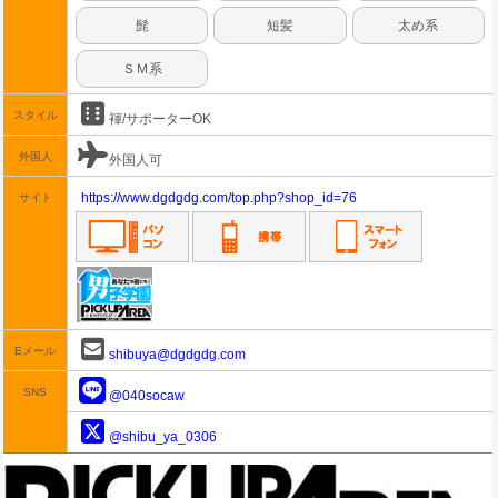
髭
短髪
太め系
ＳＭ系
スタイル
褌/サポーターOK
外国人
外国人可
https://www.dgdgdg.com/top.php?shop_id=76
サイト
Eメール
shibuya@dgdgdg.com
SNS
@040socaw
@shibu_ya_0306