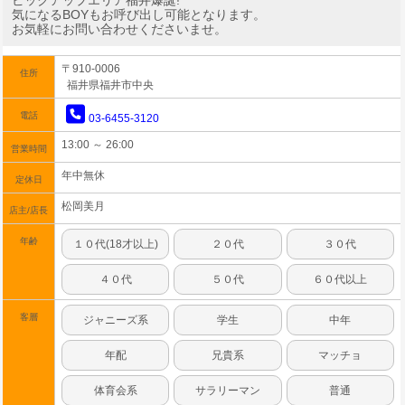
ピックアップエリア福井爆誕!
気になるBOYもお呼び出し可能となります。
お気軽にお問い合わせくださいませ。
〒910-0006
住所
福井県福井市中央
電話
03-6455-3120
13:00 ～ 26:00
営業時間
年中無休
定休日
松岡美月
店主/店長
年齢
１０代(18才以上)
２０代
３０代
４０代
５０代
６０代以上
客層
ジャニーズ系
学生
中年
年配
兄貴系
マッチョ
体育会系
サラリーマン
普通