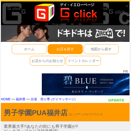
ホーム
お店を探す
地図から探す
お店からのお知らせ
イベントカレンダー
PR
HOME
>>
福井県
>>
出張 売り専
(
ゲイマッサージ
)
男子学園PUA福井店
(ピックアップエリアフクイ)
業界最大手!!あなたの街にも男子学園が!!