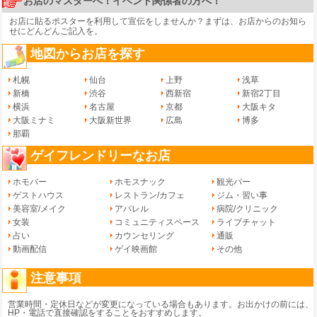
お店のマスターへ！イベント関係者の方へ！
お店に貼るポスターを利用して宣伝をしませんか？まずは、
お店からのお知ら
せ
にどんどんご記入を。
地図からお店を探す
札幌
仙台
上野
浅草
新橋
渋谷
西新宿
新宿2丁目
横浜
名古屋
京都
大阪キタ
大阪ミナミ
大阪新世界
広島
博多
那覇
ゲイフレンドリーなお店
ホモバー
ホモスナック
観光バー
ゲストハウス
レストラン/カフェ
ジム・習い事
美容室/メイク
アパレル
病院/クリニック
女装
コミュニティスペース
ライブチャット
占い
カウンセリング
通販
動画配信
ゲイ映画館
その他
注意事項
営業時間・定休日などが変更になっている場合もあります。お出かけの前には、
HP・電話で直接確認をすることをおすすめします。