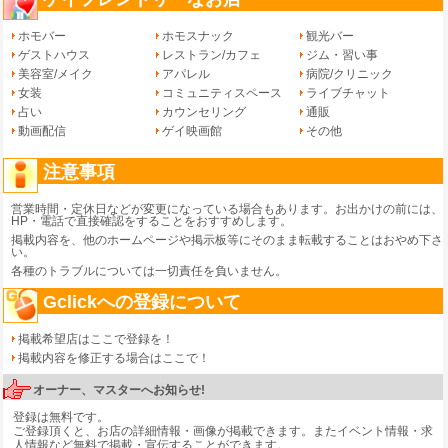
ホモバー
ホモスナック
観光バー
ゲストハウス
レストラン/カフェ
ジム・習い事
美容室/メイク
アパレル
病院/クリニック
女装
コミュニティスペース
ライブチャット
占い
カウンセリング
通販
動画配信
ゲイ映画館
その他
注意事項
営業時間・定休日などが変更になっている場合もあります。お出かけの前には、
HP・電話で直接確認をすることをおすすめします。
掲載内容を、他のホームページや掲示板等にそのまま転載することはおやめ下さ
い。
各種のトラブルについては一切責任を負いません。
Gclickへの登録について
掲載希望店はここで登録を！
掲載内容を修正する場合はここで！
オーナー、マスターへお知らせ!
登録は無料です。
ご登録頂くと、お店の詳細情報・画像が掲載できます。またイベント情報・求
人情報など無料で掲載・宣伝することができます。