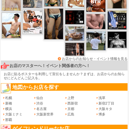
お店からのお知らせ・イベント情報を見る
お店のマスターへ！イベント関係者の方へ！
お店に貼るポスターを利用して宣伝をしませんか？まずは、
お店からのお知ら
せ
にどんどんご記入を。
地図からお店を探す
札幌
仙台
上野
浅草
新橋
渋谷
西新宿
新宿2丁目
横浜
名古屋
京都
大阪キタ
大阪ミナミ
大阪新世界
広島
博多
那覇
ゲイフレンドリーなお店