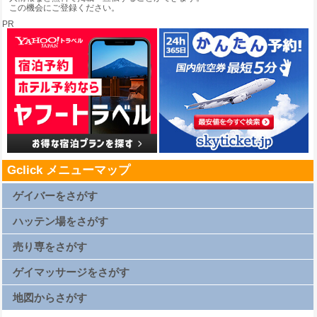
この機会にご登録ください。
PR
Gclick メニューマップ
ゲイバーをさがす
札幌ゲイバー一覧
仙台ゲイバー一覧
ハッテン場をさがす
上野ゲイバー一覧
浅草ゲイバー一覧
新橋ゲイバー一覧
札幌ハッテン場一覧
渋谷ゲイバー一覧
仙台ハッテン場一覧
売り専をさがす
新宿2丁目ゲイバー一覧
上野ハッテン場一覧
横浜ゲイバー一覧
浅草ハッテン場一覧
名古屋ゲイバー一覧
新橋ハッテン場一覧
札幌売り専一覧
京都ゲイバー一覧
渋谷ハッテン場一覧
仙台売り専一覧
ゲイマッサージをさがす
大阪キタゲイバー一覧
新宿2丁目ハッテン場一覧
上野売り専一覧
大阪ミナミゲイバー一覧
横浜ハッテン場一覧
浅草売り専一覧
大阪新世界ゲイバー一覧
名古屋ハッテン場一覧
新橋売り専一覧
札幌ゲイマッサージ一覧
広島ゲイバー一覧
京都ハッテン場一覧
渋谷売り専一覧
仙台ゲイマッサージ一覧
地図からさがす
博多ゲイバー一覧
大阪キタハッテン場一覧
新宿2丁目売り専一覧
上野ゲイマッサージ一覧
那覇ゲイバー一覧
大阪ミナミハッテン場一覧
西新宿ゲイマッサージ一覧
浅草ゲイマッサージ一覧