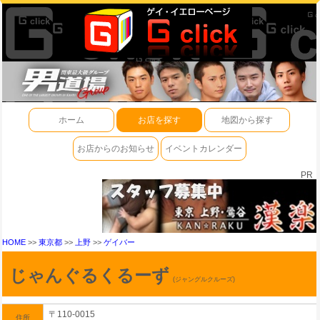
ホーム
お店を探す
地図から探す
お店からのお知らせ
イベントカレンダー
PR
HOME
>>
東京都
>>
上野
>>
ゲイバー
じゃんぐるくるーず
(ジャングルクルーズ)
〒110-0015
住所