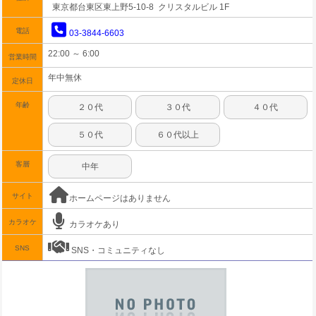
東京都台東区東上野5-10-8 クリスタルビル 1F
電話
03-3844-6603
22:00 ～ 6:00
営業時間
年中無休
定休日
年齢
２０代
３０代
４０代
５０代
６０代以上
客層
中年
サイト
ホームページはありません
カラオケ
カラオケあり
SNS
SNS・コミュニティなし