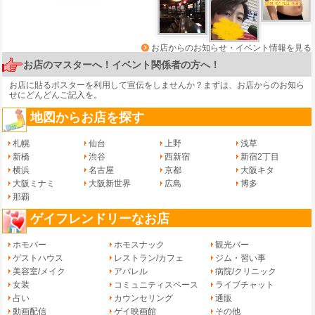
お店からのお知らせ・イベント情報を見る
お店のマスターへ！イベント関係者の方へ！
お店に貼るポスターを利用して宣伝をしませんか？まずは、
お店からのお知ら
せ
にどんどんご記入を。
地図からお店を探す
札幌
仙台
上野
浅草
新橋
渋谷
西新宿
新宿2丁目
横浜
名古屋
京都
大阪キタ
大阪ミナミ
大阪新世界
広島
博多
那覇
ゲイフレンドリーなお店
ホモバー
ホモスナック
観光バー
ゲストハウス
レストラン/カフェ
ジム・習い事
美容室/メイク
アパレル
病院/クリニック
女装
コミュニティスペース
ライブチャット
占い
カウンセリング
通販
動画配信
ゲイ映画館
その他