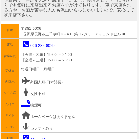
長野県で一番歴史のある店舗です。楽しい会話をモットーにおひと
りでも気軽に来店出来るお店を心がけております。 車で来店され
る方や、お酒が苦手な人方も沢山いらっしゃいますので、安心して
御来店下さい。
〒381-0036
住所
長野県長野市上千歳町1324-6 第1レジャーアイランドビル 3F
電話
026-232-0029
【火曜～木曜】19:00 ～ 24:00
営業時間
【金曜～土曜】19:00 ～ 25:00
毎週日曜日・月曜日
定休日
外国人
外国人可(日本語要)
女性入店
女性不可
たばこ
喫煙可
サイト
ホームページはありません
カラオケ
カラオケあり
SNS