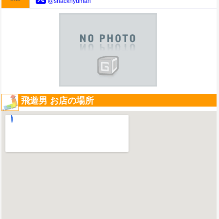
@snackhyuman
飛遊男 お店の場所