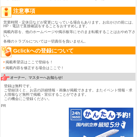
注意事項
営業時間・定休日などが変更になっている場合もあります。お出かけの前には、
HP・電話で直接確認をすることをおすすめします。
掲載内容を、他のホームページや掲示板等にそのまま転載することはおやめ下さ
い。
各種のトラブルについては一切責任を負いません。
Gclickへの登録について
掲載希望店はここで登録を！
掲載内容を修正する場合はここで！
オーナー、マスターへお知らせ!
登録は無料です。
ご登録頂くと、お店の詳細情報・画像が掲載できます。またイベント情報・求
人情報など無料で掲載・宣伝することができます。
この機会にご登録ください。
PR