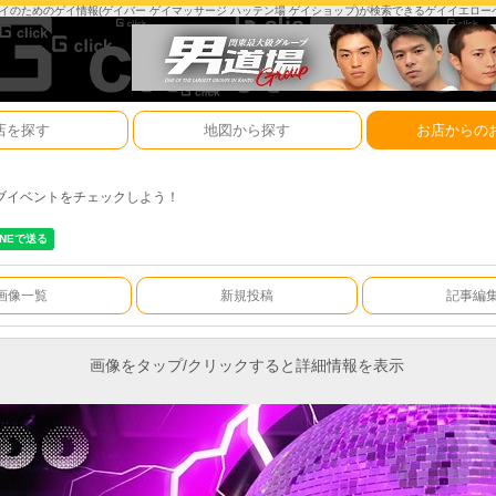
は、ゲイのためのゲイ情報(ゲイバー ゲイマッサージ ハッテン場 ゲイショップ)が検索できるゲイイエロ
店を探す
地図から探す
お店からの
ブイベントをチェックしよう！
画像一覧
新規投稿
記事編
画像をタップ/クリックすると詳細情報を表示