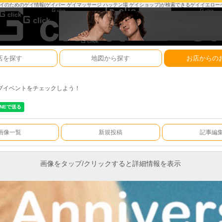
は、ゲイのためのゲイ情報(ゲイバー ゲイマッサージ ハッテン場 ゲイショップ)が検索できるゲイイエロ
店を探す
地図から探す
お店からの
ブイベントをチェックしよう！
画像一覧
新規投稿
記事編
画像をタップ/クリックすると詳細情報を表示