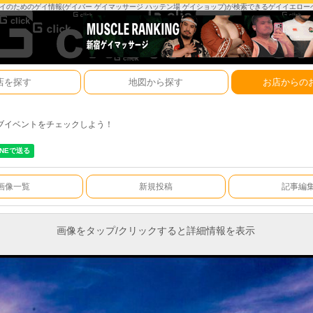
は、ゲイのためのゲイ情報(ゲイバー ゲイマッサージ ハッテン場 ゲイショップ)が検索できるゲイイエロ
店を探す
地図から探す
お店からの
ブイベントをチェックしよう！
画像一覧
新規投稿
記事編
画像をタップ/クリックすると詳細情報を表示