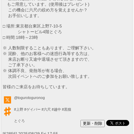
もご用意しています。(使用後はプレゼント)
この機会に六尺の絞め方を覚えませんか？
お手伝いします。
□ 場所:東京都台東区上野7-10-5
シャトービル4階とぐろ
□ 時間:18時～23時
※ 人数制限することもあります、ご理解下さい。
※ 泥酔、他のお客様への迷惑行為等する方は、
来店お断り又途中退場させて頂きますので、
ご了承下さい。
※ 体調不良、発熱等が有る場合、
次回イベントへのご参加をお願い致します。
皆様のご来店をお待ちしています。
@togurotoguronog
#上野
#ゲイバー
#六尺
#越中
#黒猫
とぐろ
[62856] 2025/08/29 Fri 17:55