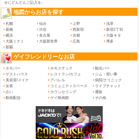
せ
にどんどんご記入を。
地図からお店を探す
札幌
仙台
上野
浅草
新橋
渋谷
西新宿
新宿2丁目
横浜
名古屋
京都
大阪キタ
大阪ミナミ
大阪新世界
広島
博多
那覇
ゲイフレンドリーなお店
ホモバー
ホモスナック
観光バー
ゲストハウス
レストラン/カフェ
ジム・習い事
美容室/メイク
アパレル
病院/クリニック
女装
コミュニティスペース
ライブチャット
占い
カウンセリング
通販
動画配信
ゲイ映画館
その他