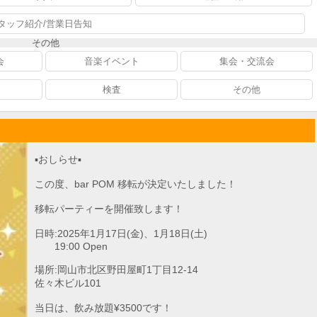
タッフ紹介/営業日告知
その他
会
音楽イベント
集会・交流会
検査
その他
▪️おしらせ▪️
この度、bar POM 移転が決定いたしました！
移転パーティーを開催致します！
日時:2025年1月17日(金)、1月18日(土)
19:00 Open
場所:岡山市北区野田屋町1丁目12-14
佐々木ビル101
当日は、飲み放題¥3500です！