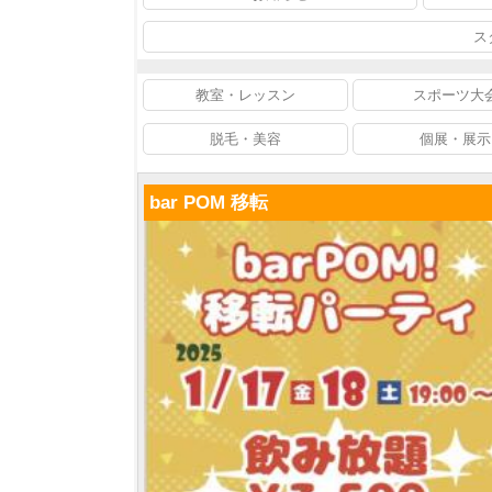
ス
教室・レッスン
スポーツ大
脱毛・美容
個展・展示
bar POM 移転