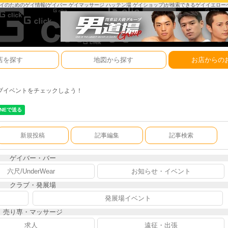
は、ゲイのためのゲイ情報(ゲイバー ゲイマッサージ ハッテン場 ゲイショップ)が検索できるゲイイエロ
店を探す
地図から探す
お店からの
ブイベントをチェックしよう！
新規投稿
記事編集
記事検索
ゲイバー・バー
六尺/UnderWear
お知らせ・イベント
クラブ・発展場
発展場イベント
売り専・マッサージ
求人
遠征・出張