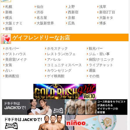
札幌
仙台
上野
浅草
新橋
渋谷
西新宿
新宿2丁目
横浜
名古屋
京都
大阪キタ
大阪ミナミ
大阪新世界
広島
博多
那覇
ゲイフレンドリーなお店
ホモバー
ホモスナック
観光バー
ゲストハウス
レストラン/カフェ
ジム・習い事
美容室/メイク
アパレル
病院/クリニック
女装
コミュニティスペース
ライブチャット
占い
カウンセリング
通販
動画配信
ゲイ映画館
その他