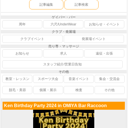
記事編集
記事検索
ゲイバー・バー
周年
六尺/UnderWear
お知らせ・イベント
クラブ・発展場
クラブイベント
発展場イベント
売り専・マッサージ
お知らせ
求人
遠征・出張
スタッフ紹介/営業日告知
その他
教室・レッスン
スポーツ大会
音楽イベント
集会・交流会
脱毛・美容
個展・展示
検査
その他
Ken Birthday Party 2024 in OMIYA Bar Raccoon