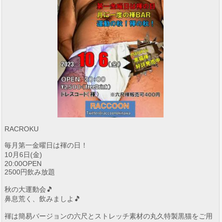
RACROKU
毎月第一金曜日は褌の日！
10月6日(金)
20:00OPEN
2500円飲み放題
秋の大運動会🎵
鼻息荒く、飲みましよ🎵
褌は簡易バージョンの六尺とストレッチ素材の丸久特製黒猫をご用