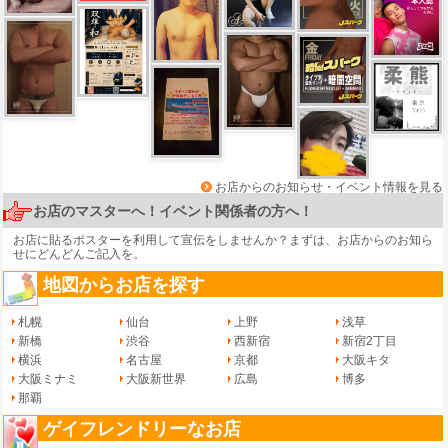
お店からのお知らせ・イベント情報を見る
お店のマスターへ！イベント関係者の方へ！
お店に貼るポスターを利用して宣伝をしませんか？まずは、
お店からのお知ら
せ
にどんどんご記入を。
地図からお店を探す
札幌
仙台
上野
浅草
新橋
渋谷
西新宿
新宿2丁目
横浜
名古屋
京都
大阪キタ
大阪ミナミ
大阪新世界
広島
博多
那覇
ゲイフレンドリーなお店