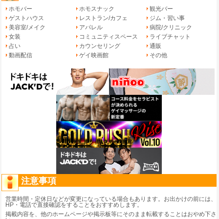
ホモバー
ホモスナック
観光バー
ゲストハウス
レストラン/カフェ
ジム・習い事
美容室/メイク
アパレル
病院/クリニック
女装
コミュニティスペース
ライブチャット
占い
カウンセリング
通販
動画配信
ゲイ映画館
その他
注意事項
営業時間・定休日などが変更になっている場合もあります。お出かけの前には、
HP・電話で直接確認をすることをおすすめします。
掲載内容を、他のホームページや掲示板等にそのまま転載することはおやめ下さ