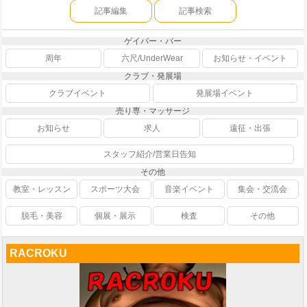
記事編集
記事検索
ゲイバー・バー
周年
六尺/UnderWear
お知らせ・イベント
クラブ・発展場
クラブイベント
発展場イベント
売り専・マッサージ
お知らせ
求人
遠征・出張
スタッフ紹介/営業日告知
その他
教室・レッスン
スポーツ大会
音楽イベント
集会・交流会
脱毛・美容
個展・展示
検査
その他
RACROKU