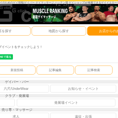
は、ゲイのためのゲイ情報(ゲイバー ゲイマッサージ ハッテン場 ゲイショップ)が検索できるゲイイエロ
店を探す
地図から探す
お店からの
ブイベントをチェックしよう！
新規投稿
記事編集
記事検索
ゲイバー・バー
六尺/UnderWear
お知らせ・イベント
クラブ・発展場
発展場イベント
売り専・マッサージ
求人
遠征・出張