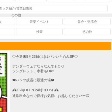
タッフ紹介/営業日告知
その他
会
音楽イベント
集会・交流会
検査
その他
🩲今週末9月23日(土)はパンいち呑みSP🩲
アンダーウェアならなんでもOK!
シングレット、水着もOK!!
❤️パンツ披露に最適の場❤️
🕰️15時OPEN 24時CLOSE🕰️
通常料金なので皆様お気軽にお越しくださいー😘