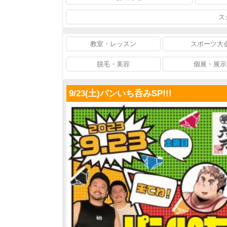
ス
教室・レッスン
スポーツ大
脱毛・美容
個展・展示
9/23(土)パンいち呑みSP!!!