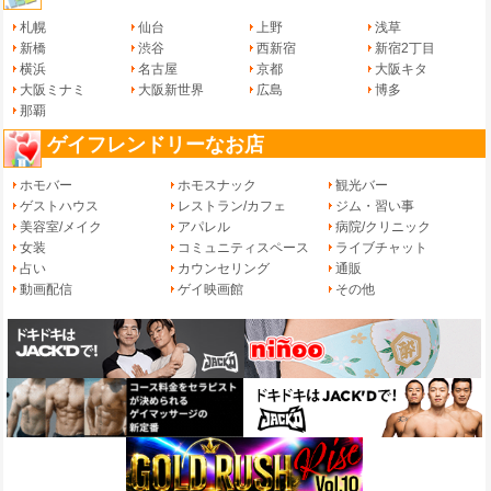
札幌
仙台
上野
浅草
新橋
渋谷
西新宿
新宿2丁目
横浜
名古屋
京都
大阪キタ
大阪ミナミ
大阪新世界
広島
博多
那覇
ゲイフレンドリーなお店
ホモバー
ホモスナック
観光バー
ゲストハウス
レストラン/カフェ
ジム・習い事
美容室/メイク
アパレル
病院/クリニック
女装
コミュニティスペース
ライブチャット
占い
カウンセリング
通販
動画配信
ゲイ映画館
その他