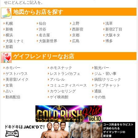
せ
にどんどんご記入を。
地図からお店を探す
札幌
仙台
上野
浅草
新橋
渋谷
西新宿
新宿2丁目
横浜
名古屋
京都
大阪キタ
大阪ミナミ
大阪新世界
広島
博多
那覇
ゲイフレンドリーなお店
ホモバー
ホモスナック
観光バー
ゲストハウス
レストラン/カフェ
ジム・習い事
美容室/メイク
アパレル
病院/クリニック
女装
コミュニティスペース
ライブチャット
占い
カウンセリング
通販
動画配信
ゲイ映画館
その他