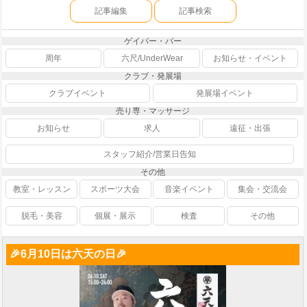
記事編集
記事検索
ゲイバー・バー
周年
六尺/UnderWear
お知らせ・イベント
クラブ・発展場
クラブイベント
発展場イベント
売り専・マッサージ
お知らせ
求人
遠征・出張
スタッフ紹介/営業日告知
その他
教室・レッスン
スポーツ大会
音楽イベント
集会・交流会
脱毛・美容
個展・展示
検査
その他
🎉6月10日は六天の日🎉