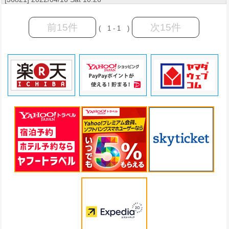
前15件
次15件
( 1 - 1 )