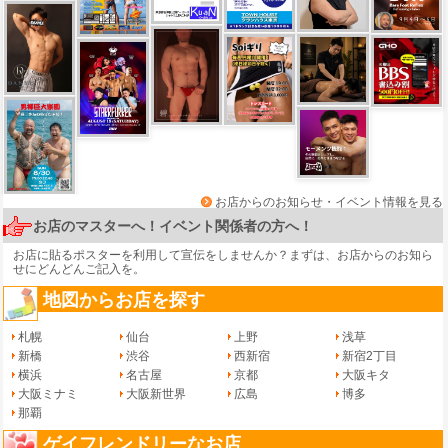
お店からのお知らせ・イベント情報を見る
お店のマスターへ！イベント関係者の方へ！
お店に貼るポスターを利用して宣伝をしませんか？まずは、
お店からのお知ら
せ
にどんどんご記入を。
地図からお店を探す
札幌
仙台
上野
浅草
新橋
渋谷
西新宿
新宿2丁目
横浜
名古屋
京都
大阪キタ
大阪ミナミ
大阪新世界
広島
博多
那覇
ゲイフレンドリーなお店