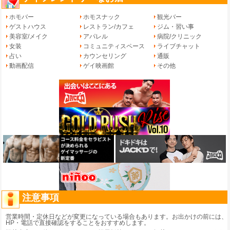
ホモバー
ホモスナック
観光バー
ゲストハウス
レストラン/カフェ
ジム・習い事
美容室/メイク
アパレル
病院/クリニック
女装
コミュニティスペース
ライブチャット
占い
カウンセリング
通販
動画配信
ゲイ映画館
その他
注意事項
営業時間・定休日などが変更になっている場合もあります。お出かけの前には、
HP・電話で直接確認をすることをおすすめします。