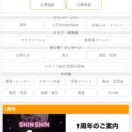
記事編集
記事検索
ゲイバー・バー
周年
六尺/UnderWear
お知らせ・イベント
クラブ・発展場
クラブイベント
発展場イベント
売り専・マッサージ
お知らせ
求人
遠征・出張
スタッフ紹介/営業日告知
その他
教室・レッスン
スポーツ大会
音楽イベント
集会・交流会
脱毛・美容
個展・展示
検査
その他
1周年