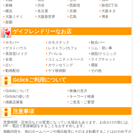
新橋
渋谷
西新宿
新宿2丁目
横浜
名古屋
京都
大阪キタ
大阪ミナミ
大阪新世界
広島
博多
那覇
ゲイフレンドリーなお店
ホモバー
ホモスナック
観光バー
ゲストハウス
レストラン/カフェ
ジム・習い事
美容室/メイク
アパレル
病院/クリニック
女装
コミュニティスペース
ライブチャット
占い
カウンセリング
通販
動画配信
ゲイ映画館
その他
Gclickご利用について
Gclickについて
映像の見方
Gclickの使い方
キーワード検索
掲載店募集
ご意見・ご要望
注意事項
営業時間・定休日などが変更になっている場合もあります。お出かけの前には、
HP・電話で直接確認をすることをおすすめします。
掲載内容を、他のホームページや掲示板等にそのまま転載することはおやめ下さ