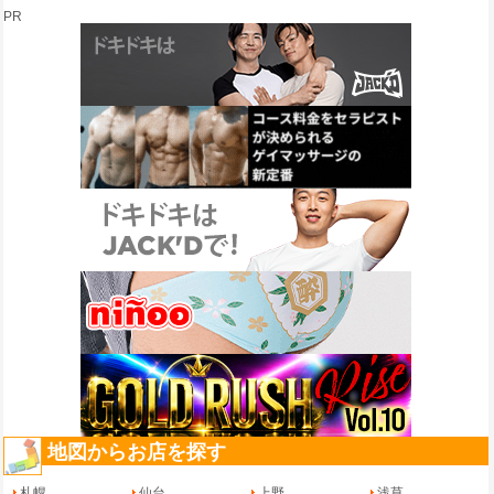
PR
地図からお店を探す
札幌
仙台
上野
浅草