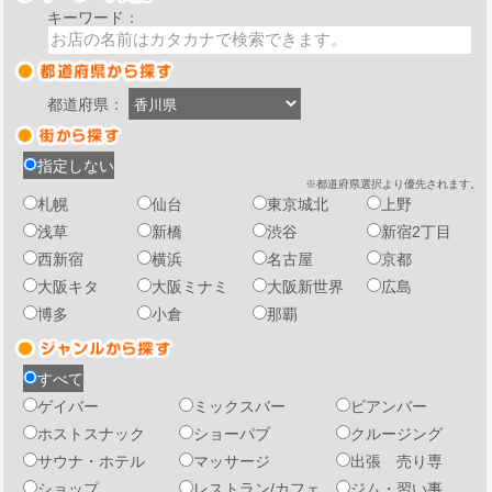
キーワード：
都道府県：
指定しない
※都道府県選択より優先されます。
札幌
仙台
東京城北
上野
浅草
新橋
渋谷
新宿2丁目
西新宿
横浜
名古屋
京都
大阪キタ
大阪ミナミ
大阪新世界
広島
博多
小倉
那覇
すべて
ゲイバー
ミックスバー
ビアンバー
ホストスナック
ショーパブ
クルージング
サウナ・ホテル
マッサージ
出張 売り専
ショップ
レストラン/カフェ
ジム・習い事