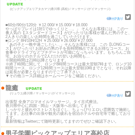
(ピックアップエリアタカマツ)
香川県 (高松) / マッサージ (ゲイマッサージ)
■60分/90分/120分 ￥12.000/￥15.000/￥18.000
やっぱりプレイは1対1でゆっくりと…。」 そんなお客様には、この一
番人気の【スタンダードコース】がぴったり!お客様が選んだ男の子と、
2人きりの楽しいお時間を過ごしていただけます。
■ロング 8H/10H/12H ￥25.000/￥26.000/￥27.000
「あの子と一晩中過ごしたい…」そんなお客様には、この【LONGコー
ス】がぴったり! お好みの男の子を長時間独占できるお得なコース。お
食事やドライブなどプチデートが可能になっちゃいます。もちろんご自
宅、お泊りのホテルで2人だけの甘いお時間も…
※開始時間は21時以降となります。
※終了時間に関して、ロング8時間コースは最大翌朝7時まで、ロング10
時間コース、ロング12時間コースは最大翌朝10時までとなり、それ以降
は延長が必要となりますのでご了承下さい。
▼その他コース詳細はホームぺージをご確認ください。
龍癒
(リュウユ)
香川県 / マッサージ (ゲイマッサージ)
出張型 全身アロマオイルマッサージ。タイ古式療法。
香川県中心に四国・岡山・大阪等へ出張してます。
しっかりと疲れやストレスをほぐし、ちょっぴりエロい雰囲気で施術し
てます。お仕事の出張や観光の疲れを宿泊ホテルや自宅等で癒しており
ます。
最新情報はTwitterにて随時更新してますのでぜひご確認下さい。
男子学園ピックアップエリア高松店