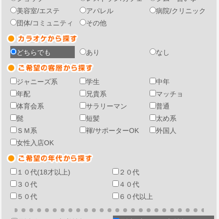
美容室/エステ
アパレル
病院/クリニック
団体/コミュニティ
その他
どちらでも
あり
なし
ジャニーズ系
学生
中年
年配
兄貴系
マッチョ
体育会系
サラリーマン
普通
髭
短髪
太め系
ＳＭ系
褌/サポーターOK
外国人
女性入店OK
１０代(18才以上)
２０代
３０代
４０代
５０代
６０代以上