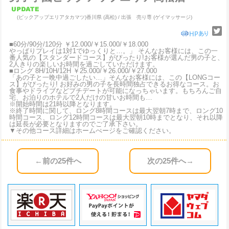
(ピックアップエリアタカマツ)
香川県 (高松) / 出張 売り専 (ゲイマッサージ)
■60分/90分/120分 ￥12.000/￥15.000/￥18.000
やっぱりプレイは1対1でゆっくりと…。」 そんなお客様には、この一
番人気の【スタンダードコース】がぴったり!お客様が選んだ男の子と、
2人きりの楽しいお時間を過ごしていただけます。
■ロング 8H/10H/12H ￥25.000/￥26.000/￥27.000
「あの子と一晩中過ごしたい…」そんなお客様には、この【LONGコー
ス】がぴったり! お好みの男の子を長時間独占できるお得なコース。お
食事やドライブなどプチデートが可能になっちゃいます。もちろんご自
宅、お泊りのホテルで2人だけの甘いお時間も…
※開始時間は21時以降となります。
※終了時間に関して、ロング8時間コースは最大翌朝7時まで、ロング10
時間コース、ロング12時間コースは最大翌朝10時までとなり、それ以降
は延長が必要となりますのでご了承下さい。
▼その他コース詳細はホームぺージをご確認ください。
←前の25件へ
次の25件へ→