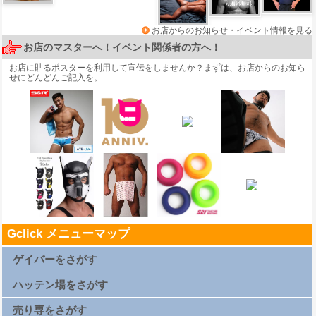
お店からのお知らせ・イベント情報を見る
お店のマスターへ！イベント関係者の方へ！
お店に貼るポスターを利用して宣伝をしませんか？まずは、
お店からのお知ら
せ
にどんどんご記入を。
Gclick メニューマップ
ゲイバーをさがす
札幌ゲイバー一覧
仙台ゲイバー一覧
ハッテン場をさがす
上野ゲイバー一覧
浅草ゲイバー一覧
新橋ゲイバー一覧
札幌ハッテン場一覧
渋谷ゲイバー一覧
仙台ハッテン場一覧
売り専をさがす