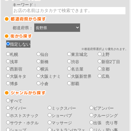
キーワード：
都道府県：
指定しない
※都道府県選択より優先されます。
札幌
仙台
東京城北
上野
浅草
新橋
渋谷
新宿2丁目
西新宿
横浜
名古屋
京都
大阪キタ
大阪ミナミ
大阪新世界
広島
博多
小倉
那覇
すべて
ゲイバー
ミックスバー
ビアンバー
ホストスナック
ショーパブ
クルージング
サウナ・ホテル
マッサージ
出張 売り専
ショップ
レストラン/カフェ
ジム・習い事