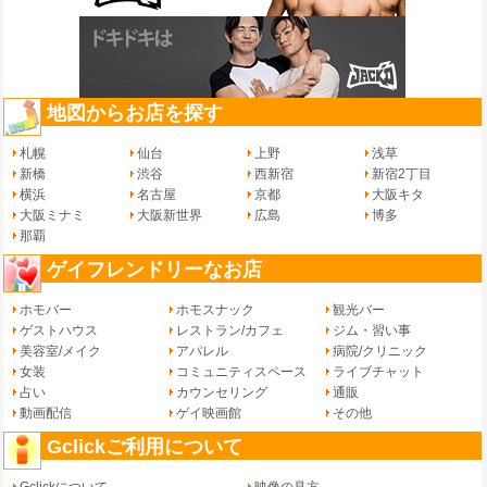
地図からお店を探す
札幌
仙台
上野
浅草
新橋
渋谷
西新宿
新宿2丁目
横浜
名古屋
京都
大阪キタ
大阪ミナミ
大阪新世界
広島
博多
那覇
ゲイフレンドリーなお店
ホモバー
ホモスナック
観光バー
ゲストハウス
レストラン/カフェ
ジム・習い事
美容室/メイク
アパレル
病院/クリニック
女装
コミュニティスペース
ライブチャット
占い
カウンセリング
通販
動画配信
ゲイ映画館
その他
Gclickご利用について
Gclickについて
映像の見方