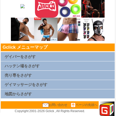
Gclick メニューマップ
ゲイバーをさがす
札幌ゲイバー一覧
仙台ゲイバー一覧
ハッテン場をさがす
上野ゲイバー一覧
浅草ゲイバー一覧
新橋ゲイバー一覧
札幌ハッテン場一覧
渋谷ゲイバー一覧
仙台ハッテン場一覧
売り専をさがす
新宿2丁目ゲイバー一覧
上野ハッテン場一覧
横浜ゲイバー一覧
浅草ハッテン場一覧
名古屋ゲイバー一覧
新橋ハッテン場一覧
札幌売り専一覧
京都ゲイバー一覧
渋谷ハッテン場一覧
仙台売り専一覧
ゲイマッサージをさがす
大阪キタゲイバー一覧
新宿2丁目ハッテン場一覧
上野売り専一覧
大阪ミナミゲイバー一覧
横浜ハッテン場一覧
浅草売り専一覧
大阪新世界ゲイバー一覧
名古屋ハッテン場一覧
新橋売り専一覧
札幌ゲイマッサージ一覧
広島ゲイバー一覧
京都ハッテン場一覧
渋谷売り専一覧
仙台ゲイマッサージ一覧
地図からさがす
博多ゲイバー一覧
大阪キタハッテン場一覧
新宿2丁目売り専一覧
上野ゲイマッサージ一覧
那覇ゲイバー一覧
大阪ミナミハッテン場一覧
西新宿ゲイマッサージ一覧
浅草ゲイマッサージ一覧
大阪新世界ハッテン場一覧
横浜売り専一覧
新橋ゲイマッサージ一覧
札幌地図
広島ハッテン場一覧
名古屋売り専一覧
渋谷ゲイマッサージ一覧
仙台地図
お問い合わせ
ページの先頭へ
博多ハッテン場一覧
京都売り専一覧
新宿2丁目ゲイマッサージ一覧
上野地図
那覇ハッテン場一覧
大阪キタ売り専一覧
西新宿ゲイマッサージ一覧
浅草地図
大阪ミナミ売り専一覧
横浜ゲイマッサージ一覧
新橋地図
大阪新世界売り専一覧
名古屋ゲイマッサージ一覧
渋谷地図
Copyright 2001-
2026 Gclick , All Rights Reserved.
広島売り専一覧
京都ゲイマッサージ一覧
新宿2丁目地図
博多売り専一覧
大阪キタゲイマッサージ一覧
西新宿地図