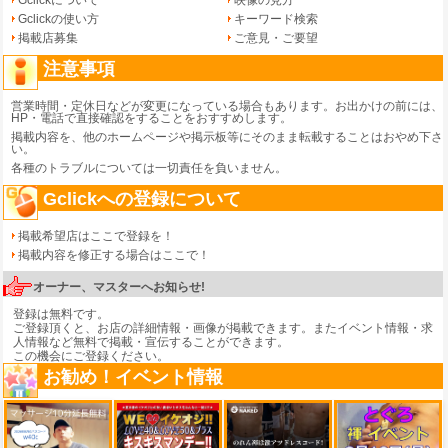
Gclickの使い方
キーワード検索
掲載店募集
ご意見・ご要望
注意事項
営業時間・定休日などが変更になっている場合もあります。お出かけの前には、
HP・電話で直接確認をすることをおすすめします。
掲載内容を、他のホームページや掲示板等にそのまま転載することはおやめ下さ
い。
各種のトラブルについては一切責任を負いません。
Gclickへの登録について
掲載希望店はここで登録を！
掲載内容を修正する場合はここで！
オーナー、マスターへお知らせ!
登録は無料です。
ご登録頂くと、お店の詳細情報・画像が掲載できます。またイベント情報・求
人情報など無料で掲載・宣伝することができます。
この機会にご登録ください。
お勧め！イベント情報