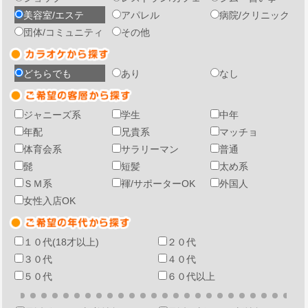
美容室/エステ
アパレル
病院/クリニック
団体/コミュニティ
その他
どちらでも
あり
なし
ジャニーズ系
学生
中年
年配
兄貴系
マッチョ
体育会系
サラリーマン
普通
髭
短髪
太め系
ＳＭ系
褌/サポーターOK
外国人
女性入店OK
１０代(18才以上)
２０代
３０代
４０代
５０代
６０代以上