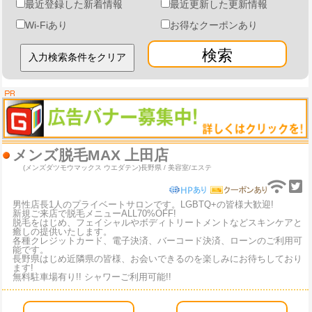
最近登録した新着情報
最近更新した更新情報
Wi-Fiあり
お得なクーポンあり
検索
メンズ脱毛MAX 上田店
(メンズダツモウマックス ウエダテン)
長野県 / 美容室/エステ
男性店長1人のプライベートサロンです。LGBTQ+の皆様大歓迎!
新規ご来店で脱毛メニューALL70%OFF!
脱毛をはじめ、フェイシャルやボディトリートメントなどスキンケアと
癒しの提供いたします。
各種クレジットカード、電子決済、バーコード決済、ローンのご利用可
能です。
長野県はじめ近隣県の皆様、お会いできるのを楽しみにお待ちしており
ます!
無料駐車場有り!! シャワーご利用可能!!