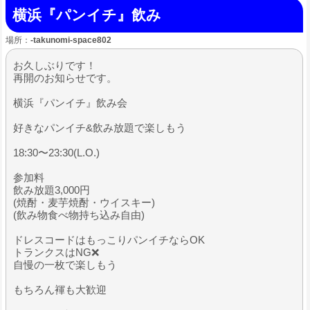
横浜『パンイチ』飲み
場所：
-takunomi-space802
お久しぶりです！
再開のお知らせです。
横浜『パンイチ』飲み会
好きなパンイチ&飲み放題で楽しもう
18:30〜23:30(L.O.)
参加料
飲み放題3,000円
(焼酎・麦芋焼酎・ウイスキー)
(飲み物食べ物持ち込み自由)
ドレスコードはもっこりパンイチならOK
トランクスはNG❌
自慢の一枚で楽しもう
もちろん褌も大歓迎