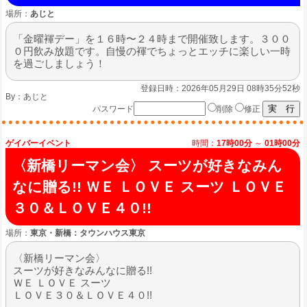
場所：
あじと
「金曜褌デー」を１６時〜２４時まで開催致します。３００
０円飲み放題です。自慢の褌でちょっとエッチに楽しい一時
を過ごしましょう！
登録日時：2026年05月29日 08時35分52秒
By：
あじと
パスワード
削除
修正
ゲイバーイベント
時間：
17時00分
～
01時00分
〈新橋リーマン会〉 スーツが好きなみん
なに贈る!! ＷＥ ＬＯＶＥ スーツ ＬＯＶＥ
３０＆ＬＯＶＥ４０!!
場所：
東京・新橋：タウンハウス東京
〈新橋リーマン会〉
スーツが好きなみんなに贈る!!
ＷＥ ＬＯＶＥ スーツ
ＬＯＶＥ３０＆ＬＯＶＥ４０!!