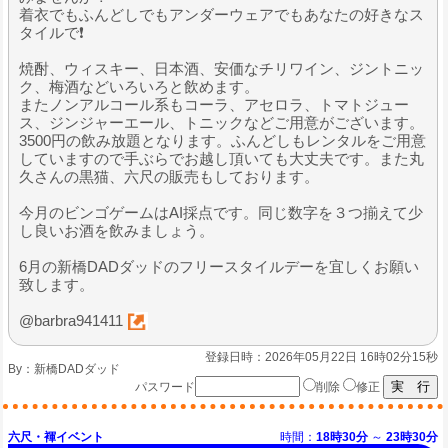
着衣でもふんどしでもアンダーウェアでもあなたの好きなス
タイルで❗️
焼酎、ウィスキー、日本酒、安価なチリワイン、ジントニッ
ク、梅酒などいろいろと飲めます。
またノンアルコール系もコーラ、アセロラ、トマトジュー
ス、ジンジャーエール、トニックなどご用意がございます。
3500円の飲み放題となります。ふんどしもレンタルをご用意
していますので手ぶらでお越し頂いても大丈夫です。また丸
久さんの黒猫、六尺の販売もしております。
今月のビンゴゲームはAI採点です。同じ数字を３つ揃えて少
し良いお酒を飲みましょう。
6月の新橋DADダッドのフリースタイルデーを宜しくお願い
致します。
@barbra941411
登録日時：2026年05月22日 16時02分15秒
By：
新橋DADダッド
パスワード
削除
修正
六尺・褌イベント
時間：
18時30分
～
23時30分