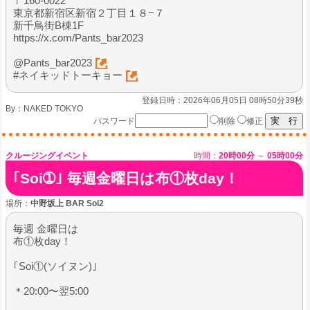
〒160-0022
東京都新宿区新宿２丁目１８−７
新千鳥街B棟1F
https://x.com/Pants_bar2023
@Pants_bar2023
#ネイキッドトーキョー
登録日時：2026年06月05日 08時50分39秒
By：
NAKED TOKYO
パスワード
削除
修正
クルージングイベント
時間：
20時00分
～
05時00分
｢Soi➀｣ 毎週金曜日は布①枚day！
場所：
中野坂上 BAR Soi2
毎週 金曜日は
布①枚day！
｢Soi①(ソイヌン)｣
＊20:00〜翌5:00