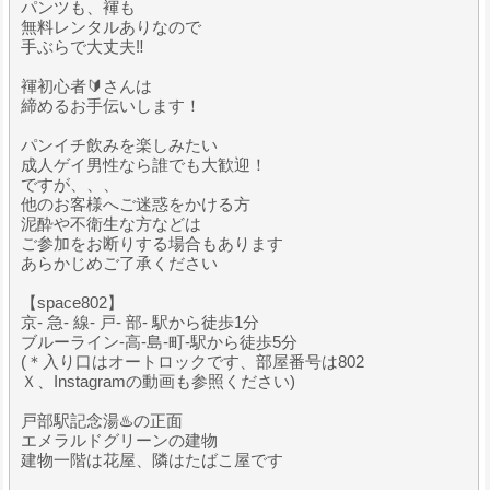
パンツも、褌も
無料レンタルありなので
手ぶらで大丈夫‼️
褌初心者🔰さんは
締めるお手伝いします！
パンイチ飲みを楽しみたい
成人ゲイ男性なら誰でも大歓迎！
ですが、、、
他のお客様へご迷惑をかける方
泥酔や不衛生な方などは
ご参加をお断りする場合もあります
あらかじめご了承ください
【space802】
京- 急- 線- 戸- 部- 駅から徒歩1分
ブルーライン-高-島-町-駅から徒歩5分
(＊入り口はオートロックです、部屋番号は802
Ｘ、Instagramの動画も参照ください)
戸部駅記念湯♨️の正面
エメラルドグリーンの建物
建物一階は花屋、隣はたばこ屋です