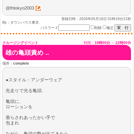
@thtokyo2003
登録日時：2026年05月16日 01時19分21秒
By：
タウンハウス東京
パスワード
削除
修正
クルージングイベント
時間：
18時00分
～
22時00分
雄の亀頭責め ..
場所：
complete
●スタイル：アンダーウェア
先走りで光る亀頭.
亀頭に、
ローションを
垂らされあったかい手で
包まれ
ながら、亀頭の艶が出てきたら…