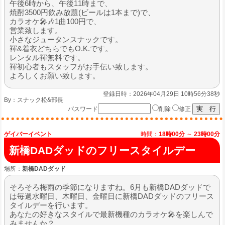
午後6時から、午後11時まで、
焼酎3500円飲み放題(ビールは1本まで)で、
カラオケ🎤🎶1曲100円で、
営業致します。
小さなジュータンスナックです。
褌&着衣どちらでもO.K.です。
レンタル褌無料です。
褌初心者もスタッフがお手伝い致します。
よろしくお願い致します。
登録日時：2026年04月29日 10時56分38秒
By：
スナック松&部長
パスワード
削除
修正
ゲイバーイベント
時間：
18時00分
～
23時00分
新橋DADダッドのフリースタイルデー
場所：
新橋DADダッド
そろそろ梅雨の季節になりますね。6月も新橋DADダッドで
は毎週水曜日、木曜日、金曜日に新橋DADダッドのフリース
タイルデーを行います。
あなたの好きなスタイルで最新機種のカラオケ🎤を楽しんで
みませんか？