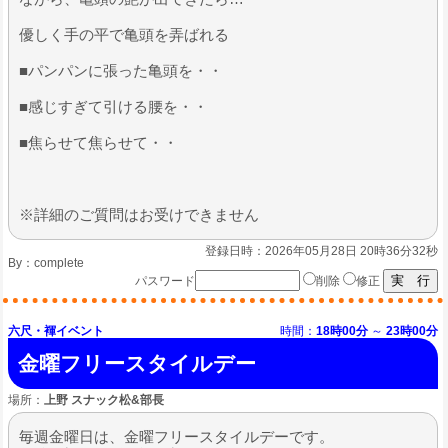
優しく手の平で亀頭を弄ばれる
​■パンパンに張った亀頭を・・
■感じすぎて引ける腰を・・
■焦らせて焦らせて・・
※詳細のご質問はお受けできません
登録日時：2026年05月28日 20時36分32秒
By：
complete
パスワード
削除
修正
六尺・褌イベント
時間：
18時00分
～
23時00分
金曜フリースタイルデー
場所：
上野 スナック松&部長
毎週金曜日は、金曜フリースタイルデーです。