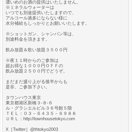
濃いめのお酒の提供はいたしません。
※ミネラルウォーターは
いつでも別途提供いたしますので、
アルコール過多にならない様に
水分補給もしっかりとお願いいたします。
※ショットガン、シャンパン等は、
別途料金を頂きます。
飲み放題＆歌い放題３５００円
※夜１１時からのご参加は
超お得な１０００円ＯＦＦの
飲み放題２５００円でどうぞ。
まだまだ盛り上がる後半からも
是非、ご参加下さい。
タウンハウス東京
東京都港区新橋３-８-６
ル・グラシエルビル３６号館５階
ＴＥＬ：０３－６４３５－６９８８
ＵＲＬ：http://townhousetokyo.com
X［Twitter］@thtokyo2003