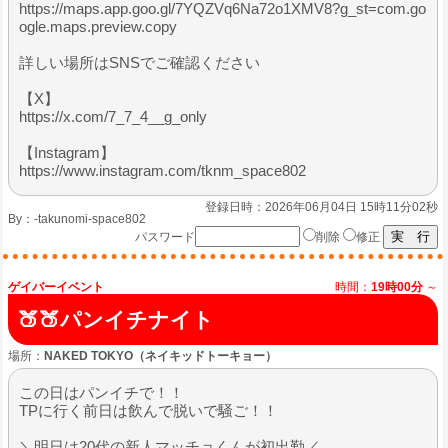
https://maps.app.goo.gl/7YQZVq6Na72o1XMV8?g_st=com.go
ogle.maps.preview.copy
詳しい場所はSNSでご確認ください
【X】
https://x.com/7_7_4__g_only
【Instagram】
https://www.instagram.com/tknm_space802
登録日時：2026年06月04日 15時11分02秒
By：
-takunomi-space802
パスワード
削除
修正
ゲイバーイベント
時間：
19時00分
～
🍑🍑パンイチナイト
場所：
NAKED TOKYO（ネイキッドトーキョー）
この日はパンイチで！！
TPに行く前日は飲んで脱いで騒ご！！
＼明日は20代の新人マッチョくんが初出勤／