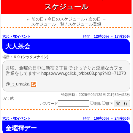
スケジュール
← 前の日
/
今日のスケジュール
/
次の日 →
スケジュール一覧
/
スケジュール登録
六尺・褌イベント
時間：
12時00分
～
17時30分
大人茶会
場所：
６９ (シックスナイン)
月曜、金曜の日中に新宿２丁目で ひっそりと淫靡なカフェ
営業をしてます♂ https://www.gclick.jp/bbs03.php?NO=71279
@_t_uraaka
登録日時：2026年05月25日 21時35分52秒
By：
武
パスワード
削除
修正
六尺・褌イベント
時間：
16時00分
～
24時00分
金曜褌デー