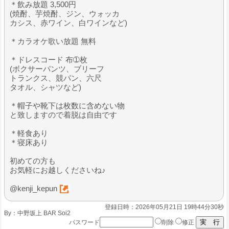
＊飲み放題 3,500円
(焼酎、芋焼酎、ジン、ウォッカ
カシス、赤ワイン、白ワインなど)
＊カラオケ歌い放題 無料
＊ドレスコード 布➀枚
(ボクサーパンツ、ブリーフ
トランクス、競パン、六尺
タオル、シャツなど)
＊帽子や靴下は枚数に含めない物
と致しますので着脱は自由です
＊軽食あり
＊寝床あり
初めての方も
お気軽にお越しくださいね♪
@kenji_kepun
登録日時：2026年05月21日 19時44分30秒
By：
中野坂上 BAR Soi2
パスワード
削除
修正