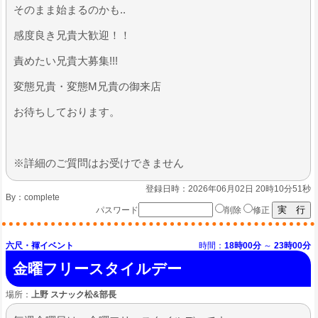
そのまま始まるのかも..
感度良き兄貴大歓迎！！
​責めたい兄貴大募集!!!
変態兄貴・変態M兄貴の御来店​​​
お待ちしております。
※詳細のご質問はお受けできません
登録日時：2026年06月02日 20時10分51秒
By：
complete
パスワード
削除
修正
六尺・褌イベント
時間：
18時00分
～
23時00分
金曜フリースタイルデー
場所：
上野 スナック松&部長