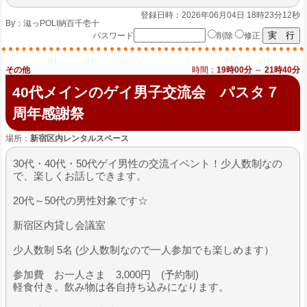
登録日時：2026年06月04日 18時23分12秒
By：
滋っPOLI納百千壱十
パスワード
削除
修正
その他
時間：
19時00分
～
21時40分
40代メインのゲイ男子交流会 パスタ７
周年感謝祭
場所：
新宿区内レンタルスペース
30代・40代・50代ゲイ男性の交流イベント！少人数制なの
で、楽しくお話しできます。
20代～50代の男性対象です☆
新宿区内貸し会議室
少人数制 5名 (少人数制なので一人参加でも楽しめます）
参加費 お一人さま 3,000円 (予約制)
軽食付き。飲み物は各自持ち込みになります。