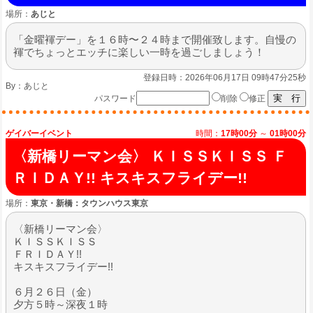
場所：
あじと
「金曜褌デー」を１６時〜２４時まで開催致します。自慢の
褌でちょっとエッチに楽しい一時を過ごしましょう！
登録日時：2026年06月17日 09時47分25秒
By：
あじと
パスワード
削除
修正
ゲイバーイベント
時間：
17時00分
～
01時00分
〈新橋リーマン会〉 ＫＩＳＳＫＩＳＳ Ｆ
ＲＩＤＡＹ!! キスキスフライデー!!
場所：
東京・新橋：タウンハウス東京
〈新橋リーマン会〉
ＫＩＳＳＫＩＳＳ
ＦＲＩＤＡＹ!!
キスキスフライデー!!
６月２６日（金）
夕方５時～深夜１時