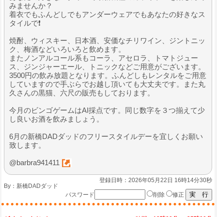
みませんか？
着衣でもふんどしでもアンダーウェアでもあなたの好きなス
タイルで❗️
焼酎、ウィスキー、日本酒、安価なチリワイン、ジントニッ
ク、梅酒などいろいろと飲めます。
またノンアルコール系もコーラ、アセロラ、トマトジュー
ス、ジンジャーエール、トニックなどご用意がございます。
3500円の飲み放題となります。ふんどしもレンタルをご用意
していますので手ぶらでお越し頂いても大丈夫です。また丸
久さんの黒猫、六尺の販売もしております。
今月のビンゴゲームはAI採点です。同じ数字を３つ揃えて少
し良いお酒を飲みましょう。
6月の新橋DADダッドのフリースタイルデーを宜しくお願い
致します。
@barbra941411
登録日時：2026年05月22日 16時14分30秒
By：
新橋DADダッド
パスワード
削除
修正