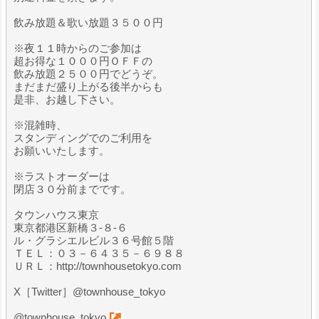
飲み放題＆歌い放題３５００円
※夜１１時からのご参加は
超お得な１０００円ＯＦＦの
飲み放題２５００円でどうぞ。
まだまだ盛り上がる後半からも
是非、お越し下さい。
※混雑時、
スタンディングでのご利用を
お願いいたします。
※ラストオーダーは
閉店３０分前までです。
タウンハウス東京
東京都港区新橋３-８-６
ル・グラシエルビル３６号館５階
ＴＥＬ：０３－６４３５－６９８８
ＵＲＬ：http://townhousetokyo.com
X［Twitter］@townhouse_tokyo
@townhouse_tokyo