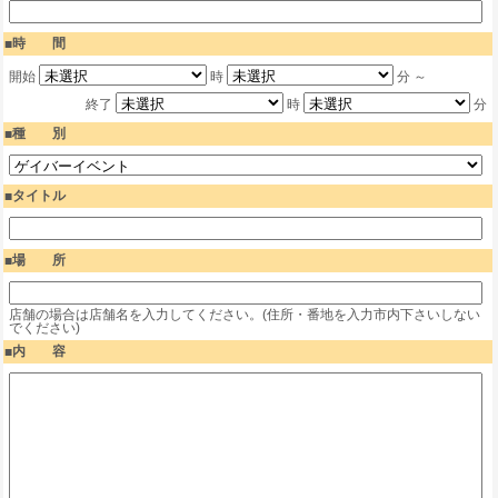
時 間
開始
時
分 ～
終了
時
分
種 別
タイトル
場 所
店舗の場合は店舗名を入力してください。(住所・番地を入力市内下さいしない
でください)
内 容