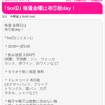
クルージングイベント
時間：
20時00分
～
05時00分
｢Soi➀｣ 毎週金曜は布①枚day！
場所：
中野坂上 BAR Soi2
毎週 金曜日は
布①枚day！
｢Soi①(ソイヌン)｣
＊20:00〜翌5:00
＊飲み放題 3,500円
(焼酎、芋焼酎、ジン、ウォッカ
カシス、赤ワイン、白ワインなど)
＊カラオケ歌い放題 無料
＊ドレスコード 布➀枚
(ボクサーパンツ、ブリーフ
トランクス、競パン、六尺
タオル、シャツなど)
＊帽子や靴下は枚数に含めない物