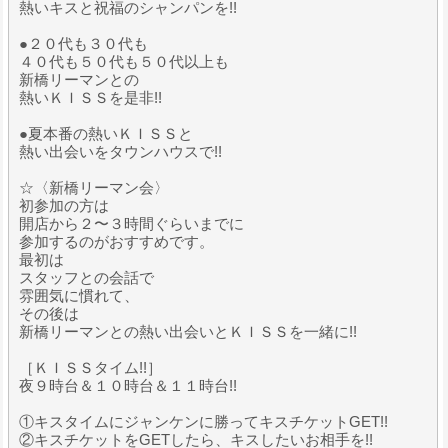
熱いキスと祝福のシャンパンを!!
●２０代も３０代も
４０代も５０代も５０代以上も
新橋リーマンとの
熱いＫＩＳＳを是非!!
●夏本番の熱いＫＩＳＳと
熱い出会いをタウンハウスで!!
☆〈新橋リーマン会〉
初参加の方は
開店から２〜３時間ぐらいまでに
参加するのがおすすめです。
最初は
スタッフとの会話で
雰囲気に慣れて、
その後は
新橋リーマンとの熱い出会いとＫＩＳＳを一緒に!!
［ＫＩＳＳタイム!!］
夜９時台＆１０時台＆１１時台!!
①キスタイムにジャンケンに勝ってキスチケットGET!!
②キスチケットをGETしたら、キスしたいお相手を!!