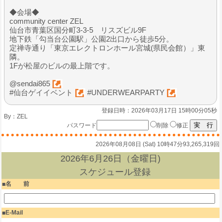
◆会場◆
community center ZEL
仙台市青葉区国分町3-3-5 リスズビル9F
地下鉄「勾当台公園駅」公園2出口から徒歩5分。
定禅寺通り「東京エレクトロンホール宮城(県民会館）」東
隣。
1Fが松屋のビルの最上階です。
@sendai865
#仙台ゲイイベント
#UNDERWEARPARTY
登録日時：2026年03月17日 15時00分05秒
By：
ZEL
パスワード
削除
修正
2026年08月08日 (Sat) 10時47分
93,265,319回
2026年6月26日（金曜日)
スケジュール登録
名 前
E-Mail