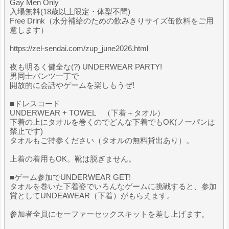
Gay Men Only
入場無料(18歳以上限定・体型不問)
Free Drink（水分補給のための飲みきりサイズ缶飲料をご用
意します）
https://zel-sendai.com/zup_june2026.html
夜も明るく健全な(?) UNDERWEAR PARTY!
男同士パンツ一丁で
開放的に会話やゲームを楽しもうぜ!
■ドレスコード
UNDERWEAR + TOWEL （下着＋タオル）
下着の上にタオルを巻くのでどんな下着でもOK(ノーパンは
禁止です)
タオルもご持参ください（タオルの無料貸出あり）。
上着の着用もOK。靴は脱ぎません。
■ゲーム参加でUNDERWEAR GET!
タオルを巻いた下着姿でいろんなゲームに挑戦すると、参加
賞としてUNDEAWEAR（下着）がもらえます。
参加者全員にセーファーセックスキットを差し上げます。