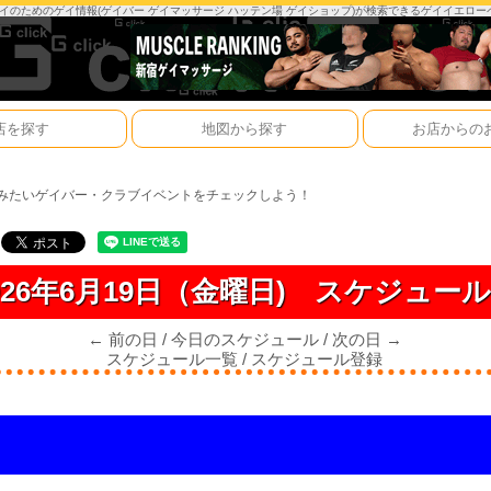
は、ゲイのためのゲイ情報(ゲイバー ゲイマッサージ ハッテン場 ゲイショップ)が検索できるゲイイエロ
店を探す
地図から探す
お店からの
みたいゲイバー・クラブイベントをチェックしよう！
026年6月19日（金曜日)
スケジュー
← 前の日
/
今日のスケジュール
/
次の日 →
スケジュール一覧
/
スケジュール登録