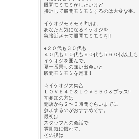
股間モミモミがしたいけど
接近して股間モミモミするのは大変な事。
イケオジモミモミ!!では、
あなたと気になるイケオジを
急接近させて股間モミモミを!!
●２０代も３０代も
４０代も５０代も６０代も５６０代以上も
イケオジを囲んで、
夏一番乗りの熱い出会いと
股間モミモミを是非!!
☆イケオジ大集合
ＬＯＶＥ４０＆ＬＯＶＥ５０＆プラス!!
初参加の方は
開店から２〜３時間ぐらいまでに
参加するのがおすすめです。
最初は
スタッフとの会話で
雰囲気に慣れて、
その後は