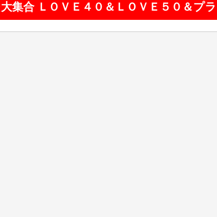
ジ大集合 ＬＯＶＥ４０＆ＬＯＶＥ５０＆プラ