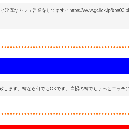
営業をしてます♂ https://www.gclick.jp/bbs03.ph
致します。褌なら何でもOKです。自慢の褌でちょっとエッチ