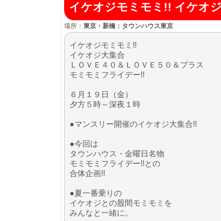
イケオジモミモミ!! イケオ
場所：
東京・新橋：タウンハウス東京
イケオジモミモミ!!
イケオジ大集合
ＬＯＶＥ４０＆ＬＯＶＥ５０＆プラス
モミモミフライデー!!
６月１９日（金）
夕方５時～深夜１時
●マンスリー開催のイケオジ大集合!!
●今回は
タウンハウス・金曜日名物
モミモミフライデー!!との
合体企画!!
●夏一番乗りの
イケオジとの股間モミモミを
みんなと一緒に。