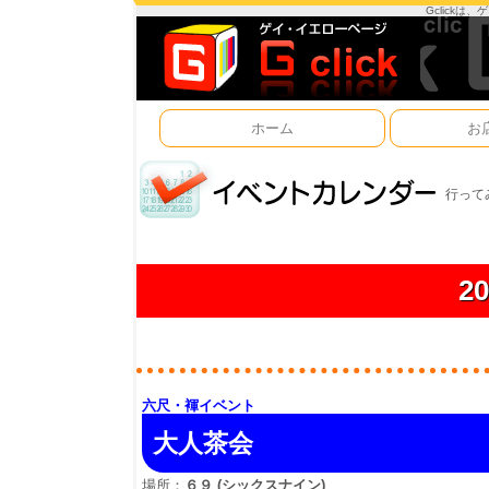
Gclick
ホーム
お
行って
2
六尺・褌イベント
大人茶会
場所：
６９ (シックスナイン)