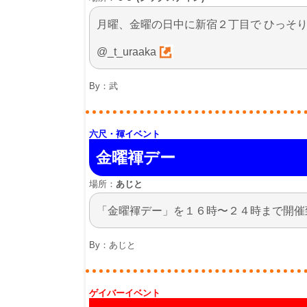
月曜、金曜の日中に新宿２丁目で ひっそりと淫靡なカフェ
@_t_uraaka
By：
武
六尺・褌イベント
金曜褌デー
場所：
あじと
「金曜褌デー」を１６時〜２４時まで開催
By：
あじと
ゲイバーイベント