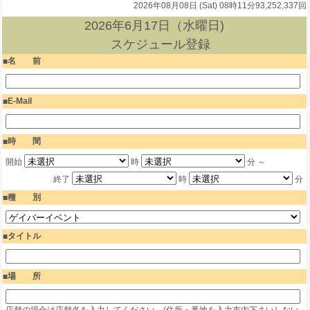
2026年08月08日 (Sat) 08時11分
93,252,337回
2026年6月17日（水曜日)
スケジュール登録
名 前
E-Mail
時 間
開始
時
分 ～
終了
時
分
種 別
タイトル
場 所