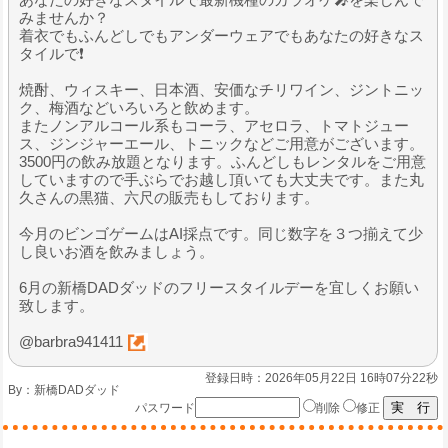
みませんか？
着衣でもふんどしでもアンダーウェアでもあなたの好きなス
タイルで❗️
焼酎、ウィスキー、日本酒、安価なチリワイン、ジントニッ
ク、梅酒などいろいろと飲めます。
またノンアルコール系もコーラ、アセロラ、トマトジュー
ス、ジンジャーエール、トニックなどご用意がございます。
3500円の飲み放題となります。ふんどしもレンタルをご用意
していますので手ぶらでお越し頂いても大丈夫です。また丸
久さんの黒猫、六尺の販売もしております。
今月のビンゴゲームはAI採点です。同じ数字を３つ揃えて少
し良いお酒を飲みましょう。
6月の新橋DADダッドのフリースタイルデーを宜しくお願い
致します。
@barbra941411
登録日時：2026年05月22日 16時07分22秒
By：
新橋DADダッド
パスワード
削除
修正