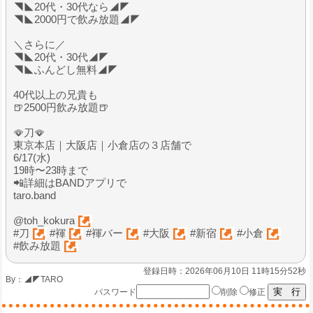
◥◣20代・30代なら◢◤
◥◣2000円で飲み放題◢◤
＼さらに／
◥◣20代・30代◢◤
◥◣ふんどし無料◢◤
40代以上の兄貴も
🍺2500円飲み放題🍺
🪭刀🪭
東京本店｜大阪店｜小倉店の３店舗で
6/17(水)
19時〜23時まで
📲詳細はBANDアプリで
taro.band
@toh_kokura
#刀
#褌
#褌バー
#大阪
#新宿
#小倉
#飲み放題
登録日時：2026年06月10日 11時15分52秒
By：
◢◤TARO
パスワード
削除
修正