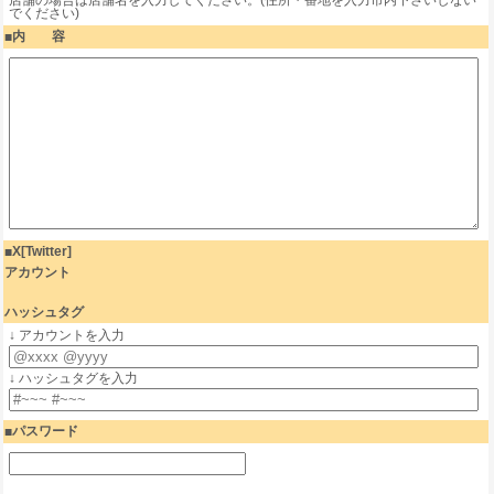
店舗の場合は店舗名を入力してください。(住所・番地を入力市内下さいしない
でください)
内 容
X[Twitter]
アカウント
ハッシュタグ
↓ アカウントを入力
↓ ハッシュタグを入力
パスワード