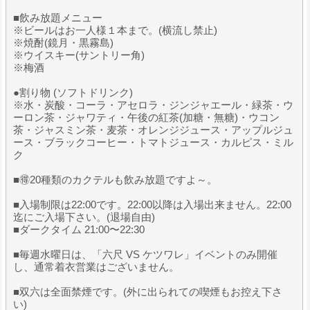
■飲み放題メニュー
※ビールはお一人様１本まで。(横流し禁止)
※焼酎(鏡月・黒霧島)
※ウイスキー(サントリー角)
※梅酒
●割り物 (ソフトドリンク)
※水・炭酸・コーラ・アセロラ・ジンジャエール・緑茶・ウ
ーロン茶・ジャワティ・午後の紅茶(加糖・無糖)・ウコン
茶・ジャスミン茶・麦茶・オレンジジュース・アップルジュ
ース・ブラックコーヒー・トマトジュース・カルピス・ミル
ク
■🉐20種類のカクテルも飲み放題ですよ～。
■入場制限は22:00です。22:00以降は入場出来ません。22:00
迄にご入場下さい。(退場自由)
■ダークタイム 21:00〜22:30
■毎週水曜日は、「六尺 VS ケツワレ」イベントのみ開催
し、通常着衣営業はございません。
■双六は全面禁煙です。(外に出られての喫煙もお控え下さ
い)