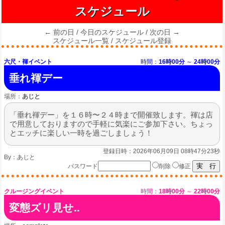
スケジュール
← 前の日
/
今日のスケジュール
/
次の日 →
スケジュール一覧
/
スケジュール登録
六尺・褌イベント
時間：
16時00分
～
24時00分
垂れ褌デー
場所：
あじと
「垂れ褌デー」を１６時〜２４時まで開催致します。褌は店
で用意しておりますので手軽に気楽にご参加下さい。ちょっ
とエッチに楽しい一時を過ごしましょう！
登録日時：2026年06月09日 08時47分23秒
By：
あじと
パスワード
削除
修正
クルージングイベント
時間：
18時00分
～
22時00分
変態ズリ見せ..