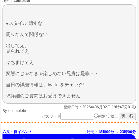
場所：
complete
●スタイル:隠すな
​周りなんて関係ない
出してえ、
見られてえ
ぶちまけてえ
​変態にじゃなきゃ楽しめない兄貴は是非・・
当日の詳細情報は、twitterをチェック!!
※詳細のご質問はお受けできません
登録日時：2026年06月02日 19時47分01秒
By：
complete
パスワード
削除
修正
六尺・褌イベント
時間：
18時00分
～
23時00分