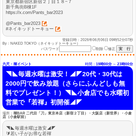
東京都新宿区新宿２丁目１８−７
新千鳥街B棟1F
https://x.com/Pants_bar2023
@Pants_bar2023
#ネイキッドトーキョー
登録日時：2026年06月06日 09時52分07秒
By：
NAKED TOKYO（ネイキッドトーキョー）
パスワード
削除
修正
六尺・褌イベント
時間：
19時00分
～
23時00分
◥◣毎週水曜は激安！◢◤20代・30代は
2000円で飲み放題（さらにふんどしも無
料でプレゼント！）◥◣小倉店でも水曜初
営業で『若褌』初開催◢◤
場所：
褌BAR 二代目「刀」東京本店（新宿２丁目）・大阪店（新世界）・小倉
店（小倉駅前）
◥◣毎週水曜は激安◢◤
🔰若い子がお🉐な若褌