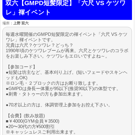
双六【GMPD短髪限定】「六尺 VS ケツワ
レ」褌イベント
場所：
上野 双六
毎週水曜開催のGMPD短髪限定の褌イベント「六尺 VS ケツ
ワレ」褌イベントです。
兄貴は六尺？ケツワレ？どっち？
1990年頃のケツワレブームが再来。六尺とケツワレのコラボ
をお楽しみ下さい。ケツワレもエロいですよね～。
【参加コード】
●短髪は坊主など、基本刈り上げ。(短いフェードやスキンヘ
ッドもOK)
※ロン毛・２ブロックの方はお断り致します。
●GMPDは身長ー体重が95以下(推奨90以下)の体型です。
●刺青・タトゥーの方も参加出来ます。
●70才以上の方は、体調管理上参加をお控え下さい。
【会費】(飲み放題)
■￥4000(GYM会員￥3500)
●20〜30代の方¥500割引
※キャッシュレスご利用出来ます。