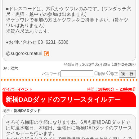
■ドレスコードは、六尺かケツワレのみです。(ワンタッチ六
尺・黒猫・越中での参加は出来ません)
※ケツワレで参加の方はケツワレをご持参下さい。(貸ケツ
ワレはありません)
※貸六尺はあります。
●お問い合わせ 03−6231−6386
@sugorokumaturi
登録日時：2026年05月30日 13時42分26秒
By：
双六
パスワード
削除
修正
ゲイバーイベント
時間：
18時00分
～
23時00分
新橋DADダッドのフリースタイルデー
場所：
新橋DADダッド
そろそろ梅雨の季節になりますね。6月も新橋DADダッドで
は毎週水曜日、木曜日、金曜日に新橋DADダッドのフリース
タイルデーを行います。
あなたの好きなスタイルで最新機種のカラオケ🎤を楽しんで