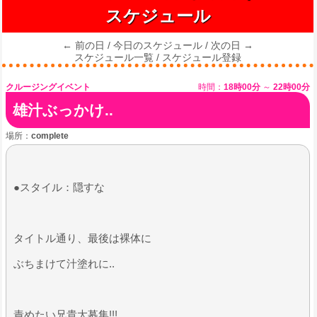
スケジュール
← 前の日
/
今日のスケジュール
/
次の日 →
スケジュール一覧
/
スケジュール登録
クルージングイベント
時間：
18時00分
～
22時00分
雄汁ぶっかけ..
場所：
complete
●スタイル：隠すな
​タイトル通り、最後は裸体に
ぶちまけて汁塗れに..
​責めたい兄貴大募集!!!