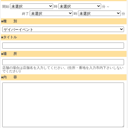
開始
時
分 ～
終了
時
分
種 別
タイトル
場 所
店舗の場合は店舗名を入力してください。(住所・番地を入力市内下さいしない
でください)
内 容