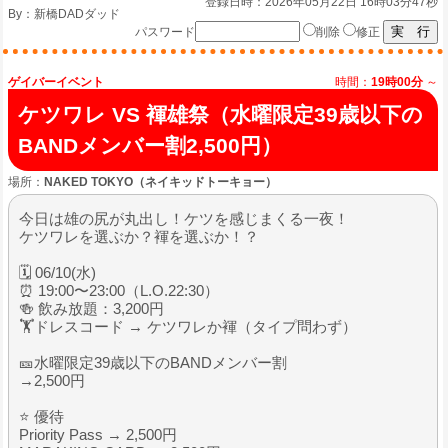
登録日時：2026年05月22日 16時03分47秒
By：
新橋DADダッド
パスワード
削除
修正
ゲイバーイベント
時間：
19時00分
～
ケツワレ VS 褌雄祭（水曜限定39歳以下の
BANDメンバー割2,500円）
場所：
NAKED TOKYO（ネイキッドトーキョー）
今日は雄の尻が丸出し！ケツを感じまくる一夜！
ケツワレを選ぶか？褌を選ぶか！？
🗓 06/10(水)
⏰ 19:00〜23:00（L.O.22:30）
🍻 飲み放題：3,200円
🏋️ドレスコード → ケツワレか褌（タイプ問わず）
🎫水曜限定39歳以下のBANDメンバー割
→2,500円
⭐ 優待
Priority Pass → 2,500円