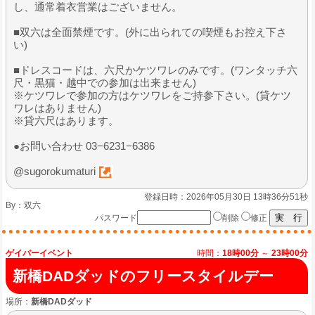
し、通常着衣営業はございません。
■双六は全面禁煙です。(外に出られての喫煙もお控え下さ
い)
■ドレスコードは、六尺かケツワレのみです。(ワンタッチ六
尺・黒猫・越中での参加は出来ません)
※ケツワレで参加の方はケツワレをご持参下さい。(貸ケツ
ワレはありません)
※貸六尺はあります。
●お問い合わせ 03−6231−6386
@sugorokumaturi
登録日時：2026年05月30日 13時36分51秒
By：
双六
パスワード
削除
修正
ゲイバーイベント
時間：
18時00分
～
23時00分
新橋DADダッドのフリースタイルデー
場所：
新橋DADダッド