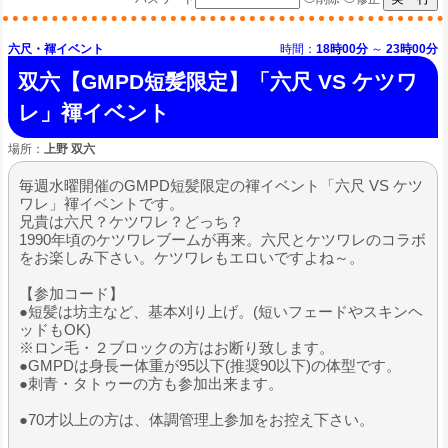
六尺・褌イベント
時間：
18時00分
～
23時00分
双六【GMPD短髪限定】「六尺 VS ケツワ
レ」褌イベント
場所：
上野 双六
毎週水曜開催のGMPD短髪限定の褌イベント「六尺 VS ケツ
ワレ」褌イベントです。
兄貴は六尺？ケツワレ？どっち？
1990年頃のケツワレブームが再来。六尺とケツワレのコラボ
をお楽しみ下さい。ケツワレもエロいですよね～。
【参加コード】
●短髪は坊主など、基本刈り上げ。(短いフェードやスキンヘ
ッドもOK)
※ロン毛・２ブロックの方はお断り致します。
●GMPDは身長ー体重が95以下(推奨90以下)の体型です。
●刺青・タトゥーの方も参加出来ます。
●70才以上の方は、体調管理上参加をお控え下さい。