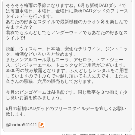
そろそろ梅雨の季節になりますね。6月も新橋DADダッドで
は毎週水曜日、木曜日、金曜日に新橋DADダッドのフリース
タイルデーを行います。
あなたの好きなスタイルで最新機種のカラオケ🎤を楽しんで
みませんか？
着衣でもふんどしでもアンダーウェアでもあなたの好きなス
タイルで❗️
焼酎、ウィスキー、日本酒、安価なチリワイン、ジントニッ
ク、梅酒などいろいろと飲めます。
またノンアルコール系もコーラ、アセロラ、トマトジュー
ス、ジンジャーエール、トニックなどご用意がございます。
3500円の飲み放題となります。ふんどしもレンタルをご用意
していますので手ぶらでお越し頂いても大丈夫です。また丸
久さんの黒猫、六尺の販売もしております。
今月のビンゴゲームはAI採点です。同じ数字を３つ揃えて少
し良いお酒を飲みましょう。
6月の新橋DADダッドのフリースタイルデーを宜しくお願い
致します。
@barbra941411