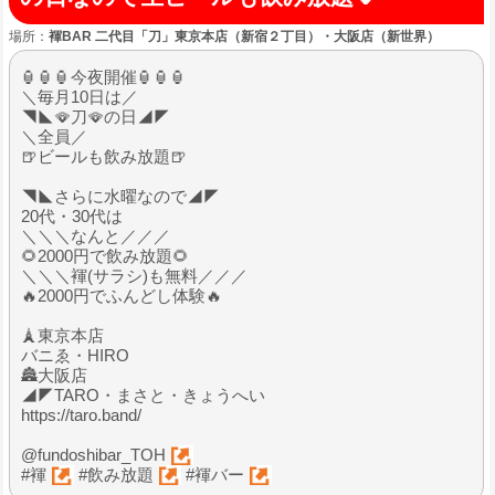
場所：
褌BAR 二代目「刀」東京本店（新宿２丁目）・大阪店（新世界）
🏮🏮🏮今夜開催🏮🏮🏮
＼毎月10日は／
◥◣🪭刀🪭の日◢◤
＼全員／
🍺ビールも飲み放題🍺
◥◣さらに水曜なので◢◤
20代・30代は
＼＼＼なんと／／／
🌻2000円で飲み放題🌻
＼＼＼褌(サラシ)も無料／／／
🔥2000円でふんどし体験🔥
🗼東京本店
バニゑ・HIRO
🏯大阪店
◢◤TARO・まさと・きょうへい
https://taro.band/
@fundoshibar_TOH
#褌
#飲み放題
#褌バー