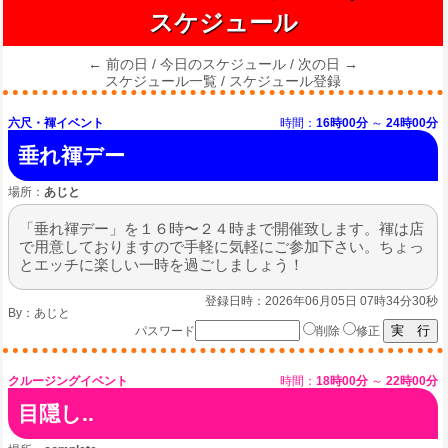
スケジュール
← 前の日
/
今日のスケジュール
/
次の日 →
スケジュール一覧
/
スケジュール登録
六尺・褌イベント
時間：
16時00分
～
24時00分
垂れ褌デー
場所：
あじと
「垂れ褌デー」を１６時〜２４時まで開催致します。褌は店
で用意しておりますので手軽に気軽にご参加下さい。ちょっ
とエッチに楽しい一時を過ごしましょう！
登録日時：2026年06月05日 07時34分30秒
By：
あじと
パスワード
削除
修正
クルージングイベント
時間：
18時00分
～
22時00分
目隠し..