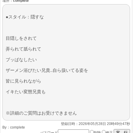
場所：
complete
●スタイル：隠すな
目隠しをされて
弄られて舐られて
ブッぱなしたい
ザーメン浴びたい兄貴..自ら扱いてる姿を
皆に見られながら
イキたい変態兄貴も
※詳細のご質問はお受けできません
登録日時：2026年05月28日 20時49分47秒
By：
complete
パスワード
削除
修正