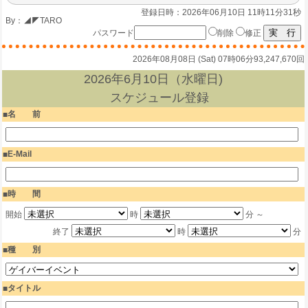
登録日時：2026年06月10日 11時11分31秒
By：
◢◤TARO
パスワード
削除
修正
2026年08月08日 (Sat) 07時06分
93,247,670回
2026年6月10日（水曜日)
スケジュール登録
名 前
E-Mail
時 間
開始
時
分 ～
終了
時
分
種 別
タイトル