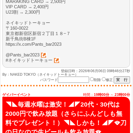
MARAKING CARD → 2,500円
VIP CARD → 2,400円
U23割 → 2,300円
ネイキッドトーキョー
〒160-0022
東京都新宿区新宿２丁目１８−７
新千鳥街B棟1F
https://x.com/Pants_bar2023
@Pants_bar2023
#ネイキッドトーキョー
登録日時：2026年06月06日 09時46分27秒
By：
NAKED TOKYO（ネイキッドトーキョー）
パスワード
削除
修正
ゲイバーイベント
時間：
19時00分
～
23時00分
◥◣毎週水曜は激安！◢◤20代・30代は
2000円で飲み放題（さらにふんどしも無
料でプレゼント！）◥◣しかも！◢◤🪭刀
の日なので生ビールも飲み放題🪭