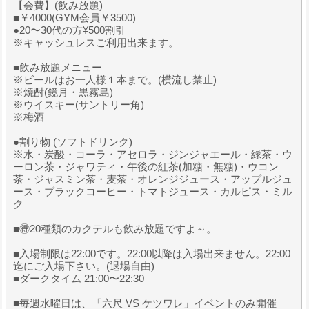
【会費】(飲み放題)
■￥4000(GYM会員￥3500)
●20〜30代の方¥500割引
※キャッシュレスご利用出来ます。
■飲み放題メニュー
※ビールはお一人様１本まで。(横流し禁止)
※焼酎(鏡月・黒霧島)
※ウイスキー(サントリー角)
※梅酒
●割り物 (ソフトドリンク)
※水・炭酸・コーラ・アセロラ・ジンジャエール・緑茶・ウ
ーロン茶・ジャワティ・午後の紅茶(加糖・無糖)・ウコン
茶・ジャスミン茶・麦茶・オレンジジュース・アップルジュ
ース・ブラックコーヒー・トマトジュース・カルピス・ミル
ク
■🉐20種類のカクテルも飲み放題ですよ～。
■入場制限は22:00です。22:00以降は入場出来ません。22:00
迄にご入場下さい。(退場自由)
■ダークタイム 21:00〜22:30
■毎週水曜日は、「六尺 VS ケツワレ」イベントのみ開催