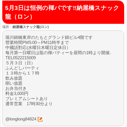
5月3日は恒例の褌パです‼️納屋橋スナック
龍（ロン）
場所：
納屋橋スナック龍(ロン)
堀川錦橋東岸のたもとグランド錦ビル4階です
營業時間PM5:00～PM11時半まで
中國語對応(水曜日木曜日定休日）
每月第一日曜日は龍の褌パティーを昼間の1時より開催.
TEL0522215009
５月３日（日）
ふんどしパーティ
１３時から１７時
飲み放題
唄い放題
お弁当付き
料金3,000円
プレミアムシートあり
通常営業 17時30分より
@longlong84824