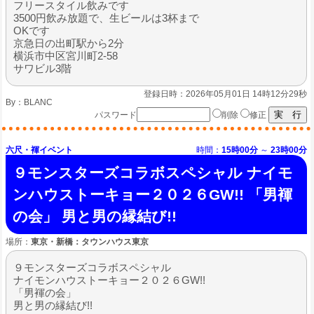
フリースタイル飲みです
3500円飲み放題で、生ビールは3杯まで
OKです
京急日の出町駅から2分
横浜市中区宮川町2-58
サワビル3階
登録日時：2026年05月01日 14時12分29秒
By：
BLANC
パスワード
削除
修正
六尺・褌イベント
時間：
15時00分
～
23時00分
９モンスターズコラボスペシャル ナイモ
ンハウストーキョー２０２６GW!! 「男褌
の会」 男と男の縁結び!!
場所：
東京・新橋：タウンハウス東京
９モンスターズコラボスペシャル
ナイモンハウストーキョー２０２６GW!!
「男褌の会」
男と男の縁結び!!