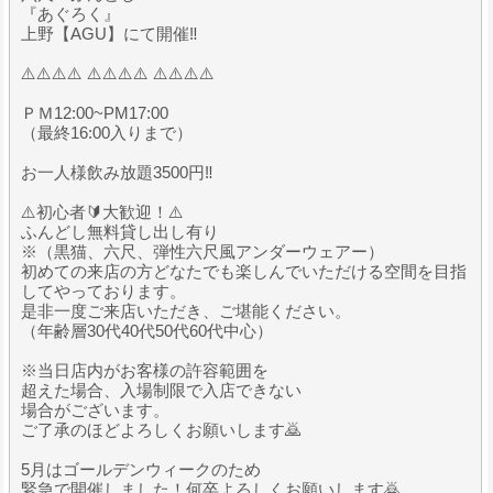
『あぐろく』
上野【AGU】にて開催‼️
⚠️⚠️⚠️⚠️ ⚠️⚠️⚠️⚠️ ⚠️⚠️⚠️⚠️
ＰＭ12:00~PM17:00
（最終16:00入りまで）
お一人様飲み放題3500円‼️
⚠️初心者🔰大歓迎！⚠️
ふんどし無料貸し出し有り
※（黒猫、六尺、弾性六尺風アンダーウェアー）
初めての来店の方どなたでも楽しんでいただける空間を目指
してやっております。
是非一度ご来店いただき、ご堪能ください。
（年齢層30代40代50代60代中心）
※当日店内がお客様の許容範囲を
超えた場合、入場制限で入店できない
場合がございます。
ご了承のほどよろしくお願いします🙇
5月はゴールデンウィークのため
緊急で開催しました！何卒よろしくお願いします🙇