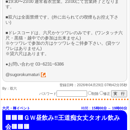
■19:30〜23:00 通常着衣営業。23:00にて営業終了となりま
す。
■双六は全面禁煙です。(外に出られての喫煙もお控え下さ
い)
■ドレスコードは、六尺かケツワレのみです。(ワンタッチ六
尺・黒猫・越中での参加は出来ません)
※ケツワレで参加の方はケツワレをご持参下さい。(貸ケツ
ワレはありません)
※貸六尺はあります。
●お問い合わせ 03−6231−6386
@sugorokumaturi
登録日時：2026年04月29日 07時42分35秒
By：
双六
パスワード
削除
修正
六尺・褌イベント
時間：
15時00分
～
19時00分
🟨🟨🟨ＧＷ昼飲み‼️王道痴女丈タオル飲み
会🟨🟨🟨