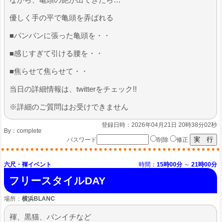
優しく手の平で亀頭を弄ばれる
​■パンパンに張った亀頭を・・
■感じすぎて引ける腰を・・
■焦らせて焦らせて・・
​当日の詳細情報は、twitterをチェック!!
※詳細のご質問はお受けできません
登録日時：2026年04月21日 20時38分02秒
By：
complete
パスワード
削除
修正
六尺・褌イベント
時間：
15時00分
～
21時00分
フリースタイルDAY
場所：
横浜BLANC
褌、黒猫、パンイチなど