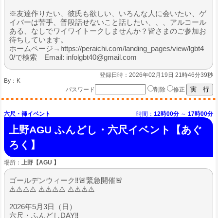
※友達作りたい、彼氏も欲しい、いろんな人に会いたい、ゲ
イバーは苦手、普段話せないこと話したい、、、アルコール
ある、なしでワイワイトークしませんか？皆さまのご参加お
待ちしています。
ホームページ→https://peraichi.com/landing_pages/view/lgbt4
0/で検索 Email: infolgbt40@gmail.com
登録日時：2026年02月19日 21時46分39秒
By：
K
パスワード
削除
修正
六尺・褌イベント
時間：
12時00分
～
17時00分
上野AGU ふんどし・六尺イベント【あぐ
ろく】
場所：
上野【AGU 】
ゴールデンウィーク‼️🚨緊急開催🚨
⚠️⚠️⚠️⚠️ ⚠️⚠️⚠️⚠️ ⚠️⚠️⚠️⚠️
2026年5月3日（日）
六尺・ふんどしDAY‼️