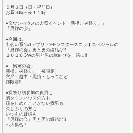
５月３日（日・祝前日）
お昼３時～夜１１時
●タウンハウスの人気イベント「新橋、裸祭り。」
「男褌の会」
●今回は、
出会い系No1アプリ・9モンスターズコラボスぺシャルの
「男褌の会」男と男の縁結び!!
２０２６GWの男と男の縁結びを一緒に!!
●「男褌の会」
新橋、裸祭り。［褌限定］
六尺・越中・黒猫・もっこなど
褌限定!!
●裸祭り初参加の貴男も
初タウンハウスの方も
褌をしめたことがない貴男も
久しぶりの方も
いつもの皆様も
「男褌の会」男と男の縁結び!!
へ大集合!!