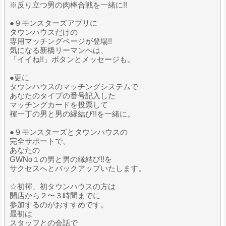
※反り立つ男の肉棒合戦を一緒に!!
●９モンスターズアプリに
タウンハウスだけの
専用マッチングページが登場!!
気になる新橋リーマンへは、
「イイね!!」ボタンとメッセージも。
●更に
タウンハウスのマッチングシステムで
あなたのタイプの番号記入した
マッチングカードを投票して
褌一丁の男と男の縁結び!!を一緒に。
●９モンスターズとタウンハウスの
完全サポートで、
あなたの
GWNo１の男と男の縁結び!!を
サクセスへとバックアップいたします。
☆初褌、初タウンハウスの方は
開店から２〜３時間までに
参加するのがおすすめです。
最初は
スタッフとの会話で