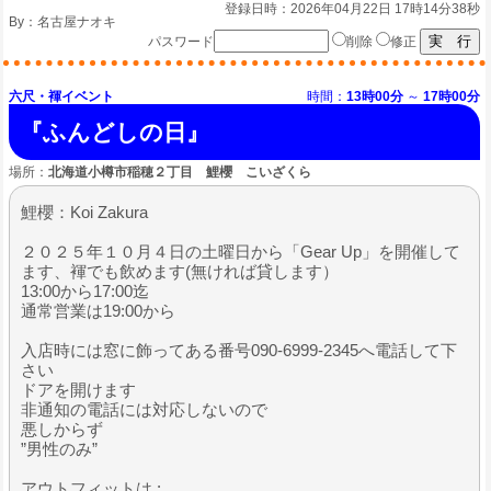
登録日時：2026年04月22日 17時14分38秒
By：
名古屋ナオキ
パスワード
削除
修正
六尺・褌イベント
時間：
13時00分
～
17時00分
『ふんどしの日』
場所：
北海道小樽市稲穂２丁目 鯉櫻 こいざくら
鯉櫻：Koi Zakura
２０２５年１０月４日の土曜日から「Gear Up」を開催して
ます、褌でも飲めます(無ければ貸します）
13:00から17:00迄
通常営業は19:00から
入店時には窓に飾ってある番号090-6999-2345へ電話して下
さい
ドアを開けます
非通知の電話には対応しないので
悪しからず
”男性のみ”
アウトフィットは :