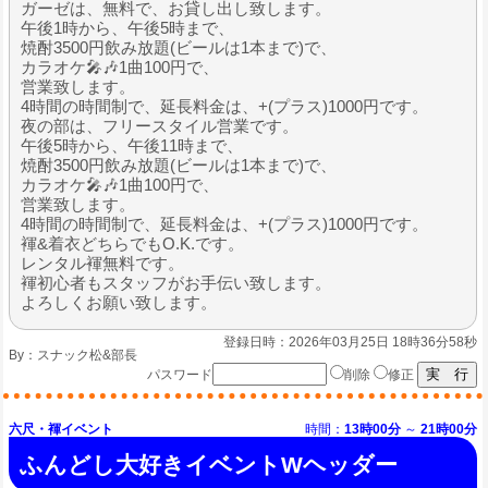
ガーゼは、無料で、お貸し出し致します。
午後1時から、午後5時まで、
焼酎3500円飲み放題(ビールは1本まで)で、
カラオケ🎤🎶1曲100円で、
営業致します。
4時間の時間制で、延長料金は、+(プラス)1000円です。
夜の部は、フリースタイル営業です。
午後5時から、午後11時まで、
焼酎3500円飲み放題(ビールは1本まで)で、
カラオケ🎤🎶1曲100円で、
営業致します。
4時間の時間制で、延長料金は、+(プラス)1000円です。
褌&着衣どちらでもO.K.です。
レンタル褌無料です。
褌初心者もスタッフがお手伝い致します。
よろしくお願い致します。
登録日時：2026年03月25日 18時36分58秒
By：
スナック松&部長
パスワード
削除
修正
六尺・褌イベント
時間：
13時00分
～
21時00分
ふんどし大好きイベントWヘッダー