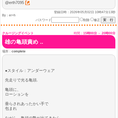
@erth7095
登録日時：2026年05月02日 10時47分13秒
By：
er+h
パスワード
削除
修正
クルージングイベント
時間：
15時00分
～
20時00分
雄の亀頭責め ..
場所：
complete
●スタイル：アンダーウェア
先走りで光る亀頭.
亀頭に、
ローションを
垂らされあったかい手で
包まれ
ながら、亀頭の艶が出てきたら…