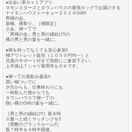
●出会い系Ｎｏ１アプリ
９モンスターズとタウンハウスの最強タッグでお届けする
ナイモンハウストーキョー２０２６GW!!
男褌の会。
新橋、裸祭り。［褌限定］
さあ、褌一丁で
「男褌の会」男と男の縁結び!!の
裸の男と男の宴を一緒に。
●褌を持ってなくても安心参加!!
褌アウトレット販売（１０００円均一）と
兄貴のサポート付きで気軽にご参加下さい。
上半身はＴシャツ着用等もＯＫです。
●褌一丁の昼飲み最高!!
買い物ついでに
夕方からも、仕事終わりにも
一杯飲んだ後からでも
タウンハウスで褌一丁の
熱い裸のGWの宴を一緒に。
［男と男の縁結び!!］夜８時
※夏へと続くマッチングを!!
［禁断のブラックルーム!!］
夜７時半＆９時半開催。