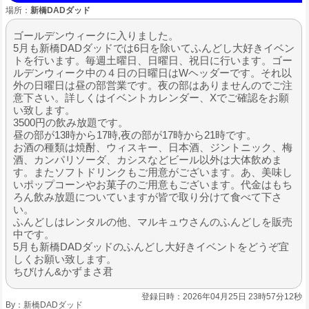
場所：
新橋DADダッド
ゴールデンウィークに入りました。
5月も新橋DADダッドでは6日を除いてふんどし大好きイベン
トを行います。毎週土曜日、日曜日、祝日に行います。ゴー
ルデンウィーク中の４日の日曜日はWヘッダーです。それ以
外の日曜日は昼の部営業です。夜の部はありませんのでご注
意下さい。詳しくはイベントカレンダー、Xでご確認をお願
い致します。
3500円の飲み放題です。
昼の部が13時から17時,夜の部が17時から21時です。
お酒の種類は焼酎、ウィスキー、日本酒、ジントニック、梅
酒、カンパリソーダ、カシスなどビール以外は大体飲めま
す。またソフトドリンクもご用意がございます。あ、美味し
いポップコーンやお菓子のご用意もございます。代金はもち
ろん飲み放題についていますが皆で取り分けて食べて下さ
い。
ふんどしはレンタルの他、マルキュウさんのふんどしを販売
中です。
5月も新橋DADダッドのふんどし大好きイベントをどうぞ宜
しくお願い致します。
ちびけん&かずまさ君
登録日時：2026年04月25日 23時57分12秒
By：
新橋DADダッド