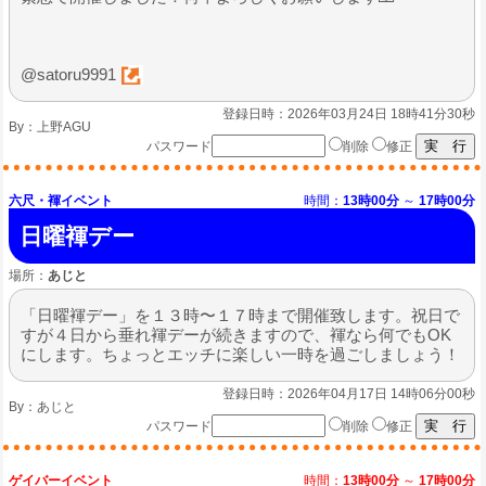
@satoru9991
登録日時：2026年03月24日 18時41分30秒
By：
上野AGU
パスワード
削除
修正
六尺・褌イベント
時間：
13時00分
～
17時00分
日曜褌デー
場所：
あじと
「日曜褌デー」を１３時〜１７時まで開催致します。祝日で
すが４日から垂れ褌デーが続きますので、褌なら何でもOK
にします。ちょっとエッチに楽しい一時を過ごしましょう！
登録日時：2026年04月17日 14時06分00秒
By：
あじと
パスワード
削除
修正
ゲイバーイベント
時間：
13時00分
～
17時00分