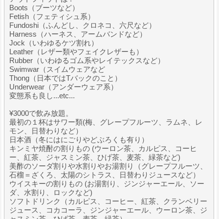
Boots（ブーツなど）
Fetish（フェティシュ系）
Fundoshi（ふんどし、クロネコ、六尺など）
Harness（ハーネス、アームバンドなど）
Jock（いわゆるケツ割れ）
Leather（レザー類やフェイクレザーも）
Rubber（いわゆるゴム系やレイテックスなど）
Swimwar（スイムウェアなど
Thong（日本ではTバックのこと）
Underwear（アンダーウェア系）
変態系も良し...etc...
¥3000で飲み放題。
最初の１杯はサワー類(梅、グレープフルーツ、ラムネ、レ
モン、日替わりなど）
日本酒（冬にはにごりやどぶろくも有り）
キンミヤ焼酎の割りもの (ウーロン茶、カルピス、コーヒ
ー、紅茶、ジャスミン茶、ひげ茶、麦茶、緑茶など)
美酢のソーダ割りや水割りやお湯割り（グレープフルーツ、
石榴＝ざくろ、太陽のシトラス、日替わりジュースなど）
ウイスキーの割りもの (お湯割り、ジンジャーエール、ソー
ダ、水割り、ロックなど)
ソフトドリンク（カルピス、コーヒー、紅茶、クランベリー
ジュース、コカコーラ、ジンジャーエール、ウーロン茶、ジ
ャスミン茶、ひげ茶、麦茶、緑茶）