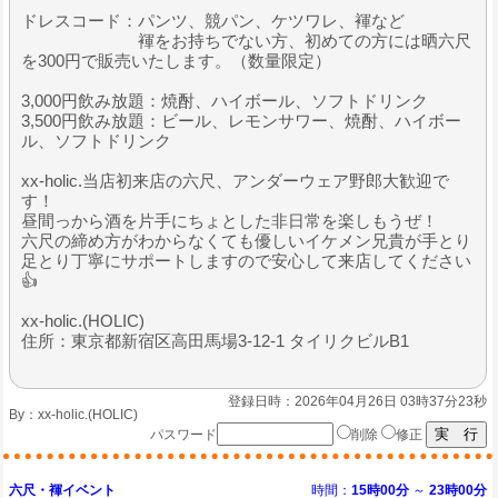
ドレスコード：パンツ、競パン、ケツワレ、褌など
褌をお持ちでない方、初めての方には晒六尺
を300円で販売いたします。（数量限定）
3,000円飲み放題：焼酎、ハイボール、ソフトドリンク
3,500円飲み放題：ビール、レモンサワー、焼酎、ハイボー
ル、ソフトドリンク
xx-holic.当店初来店の六尺、アンダーウェア野郎大歓迎で
す！
昼間っから酒を片手にちょとした非日常を楽しもうぜ！
六尺の締め方がわからなくても優しいイケメン兄貴が手とり
足とり丁寧にサポートしますので安心して来店してください
👍
xx-holic.(HOLIC)
住所：東京都新宿区高田馬場3-12-1 タイリクビルB1
登録日時：2026年04月26日 03時37分23秒
By：
xx-holic.(HOLIC)
パスワード
削除
修正
六尺・褌イベント
時間：
15時00分
～
23時00分