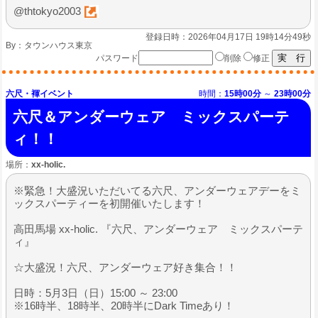
@thtokyo2003
登録日時：2026年04月17日 19時14分49秒
By：
タウンハウス東京
パスワード
削除
修正
六尺・褌イベント
時間：
15時00分
～
23時00分
六尺＆アンダーウェア ミックスパーテ
ィ！！
場所：
xx-holic.
※緊急！大盛況いただいてる六尺、アンダーウェアデーをミ
ックスパーティーを初開催いたします！
高田馬場 xx-holic. 『六尺、アンダーウェア ミックスパーテ
ィ』
☆大盛況！六尺、アンダーウェア好き集合！！
日時：5月3日（日）15:00 ～ 23:00
※16時半、18時半、20時半にDark Timeあり！