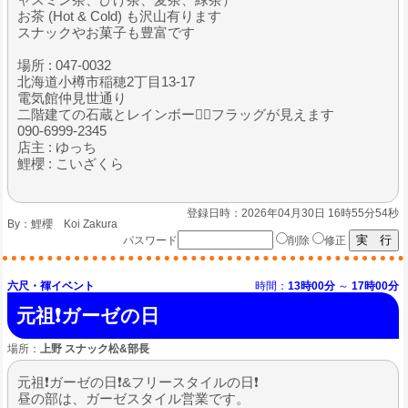
お茶 (Hot & Cold) も沢山有ります
スナックやお菓子も豊富です
場所 : 047-0032
北海道小樽市稲穂2丁目13-17
電気館仲見世通り
二階建ての石蔵とレインボー🏳️‍🌈フラッグが見えます
090-6999-2345
店主 : ゆっち
鯉櫻 : こいざくら
登録日時：2026年04月30日 16時55分54秒
By：
鯉櫻 Koi Zakura
パスワード
削除
修正
六尺・褌イベント
時間：
13時00分
～
17時00分
元祖❗ガーゼの日
場所：
上野 スナック松&部長
元祖❗ガーゼの日❗&フリースタイルの日❗
昼の部は、ガーゼスタイル営業です。