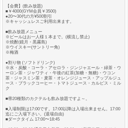
【会費】(飲み放題)
■￥4000(GYM会員￥3500)
●20〜30代の方¥500割引
※キャッシュレスご利用出来ます。
■飲み放題メニュー
※ビールはお一人様１本まで。(横流し禁止)
※焼酎(鏡月・黒霧島)
※ウイスキー(サントリー角)
※梅酒
●割り物 (ソフトドリンク)
※水・炭酸・コーラ・アセロラ・ジンジャエール・緑茶・ウ
ーロン茶・ジャワティ・午後の紅茶(加糖・無糖)・ウコン
茶・ジャスミン茶・麦茶・オレンジジュース・アップルジュ
ース・ブラックコーヒー・トマトジュース・カルピス・ミル
ク
■🉐20種類のカクテルも飲み放題ですよ～。
■入場制限は17:00です。17:00以降は入場出来ません。17:00
迄にご入場下さい。(退場自由)
■ダークタイム 17:00〜18:45