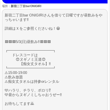
場所：
新宿二丁目barONIGIRI
新宿二丁目bar ONIGIRIさんを借りて日曜ですが昼飲みをや
っちゃいます‼️
詳細はＸをご参照くださいね！😁
🟦🟦🟦5/3(日)昼飲み‼️🟥🟪🟦
┏━━━━━━━━━━━━┓
ドレスコードは
😍ヌギノミ王道😍
【痴女丈タオル】‼️
┗━━━━━━━━━━━━┛
⚠️15:00-19:00
⚠️飲み放題
⚠️痴女丈タオルは持参orレンタル
🩵ハラリ、チラリ、ポロリ⁉️
🩵昼からヌギノミしちゃおうぜー‼️
お待ちしてます🙇