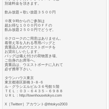
別途料金を頂きます。
飲み放題＋歌い放題３５００円
※夜９時からのご参加は
超お得な１０００円ＯＦＦの
飲み放題２５００円でどうぞ。
※クロークのご用意はありません。
着替え等を入れる専用バッグと
貴重品入れのウエストポーチを
お貸出しいたします。
バッグは備え付けの荷物置き場、
ご自身のお席等へ。
貴重品は、ウエストポーチに入れて
必ず携帯下さい。
タウンハウス東京
東京都港区新橋３-８-６
ル・グラシエルビル３６号館５階
ＴＥＬ：０３－６４３５－６９８８
ＵＲＬ：http://townhousetokyo.com
X［Twitterr］アカウント@thtokyo2003