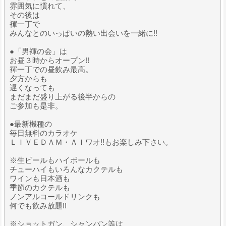
雰囲気に慣れて、
その後は
褌一丁で
みんなとのいっぱいの熱い出会いを一緒に!!
●「男褌の会」は
お昼３時からオープン!!
褌一丁での昼飲み最高。
夕方からも
遅くなっても
まだまだ盛り上がる後半からの
ご参加も是非。
●最新機種の
毎日無料のカラオケ
ＬＩＶＥＤＡＭ・ＡＩワオ!!もお楽しみ下さい。
※生ビールもハイボールも
チューハイもいろんなカクテルも
ワインも日本酒も
季節のカクテルも
ノンアルコールドリンクも
何でも飲み放題!!
※ショットガン、シャンパン等は