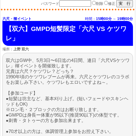
パスワード
削除
修正
六尺・褌イベント
時間：
15時00分
～
19時00分
【双六】GMPD短髪限定「六尺 VS ケツワ
レ」
場所：
上野 双六
双六はGW中、5月3日〜6日迄の4日間、連日「六尺VSケツワ
レ」褌イベントを開催致します。
兄貴は六尺？ケツワレ？どっち？
1990年頃のケツワレブームが再来。六尺とケツワレのコラボ
をお楽しみ下さい。ケツワレもエロいですよね～。
【参加コード】
●短髪は坊主など、基本刈り上げ。(短いフェードやスキンヘ
ッドもOK)
※ロン毛・２ブロックの方はお断り致します。
●GMPDは身長ー体重が95以下(推奨90以下)の体型です。
●刺青・タトゥーの方も参加出来ます。
●70才以上の方は、体調管理上参加をお控え下さい。