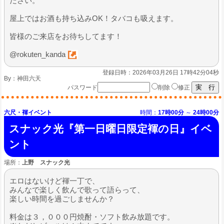
ださい。
屋上ではお酒も持ち込みOK！タバコも吸えます。
皆様のご来店をお待ちしてます！
@rokuten_kanda
登録日時：2026年03月26日 17時42分04秒
By：
神田六天
パスワード
削除
修正
六尺・褌イベント
時間：
17時00分
～
24時00分
スナック光『第一日曜日限定褌の日』イベ
ント
場所：
上野 スナック光
エロはないけど褌一丁で、
みんなで楽しく飲んで歌って語らって、
楽しい時間を過ごしませんか？
料金は３，０００円焼酎・ソフト飲み放題です。