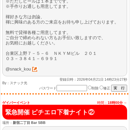
※ただしビールは１本までです。
※手作りお通しも用意してます。
褌好きな方は勿論、
褌に興味のある方のご来店をお待ち申し上げております。
無料で貸褌各種ご用意してます。
ご自分で締められない方もお手伝い致しますので、
お気軽にお越しください。
台東区上野７－５－６ ＮＫＹＭビル ２０１
０３－３８４１－６９９１
@snack_kou
登録日時：2026年04月21日 14時23分27秒
By：
スナック光
パスワード
削除
修正
ゲイバーイベント
時間：
18時00分
～
緊急開催 ピチエロ下着ナイト②
場所：
新宿二丁目 Bar SBB