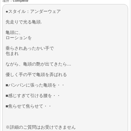
場所：
complete
●スタイル：アンダーウェア
先走りで光る亀頭.
亀頭に、
ローションを
垂らされあったかい手で
包まれ
ながら、亀頭の艶が出てきたら…
優しく手の平で亀頭を弄ばれる
​■パンパンに張った亀頭を・・
■感じすぎて引ける腰を・・
■焦らせて焦らせて・・
※詳細のご質問はお受けできません