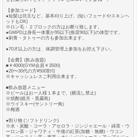
【参加コード】
●短髪は坊主など、基本刈り上げ。(短いフェードやスキンヘ
ッドもOK)
※ロン毛・２ブロックの方はお断り致します。
●GMPDは身長ー体重が95以下(推奨90以下)の体型です。
●刺青・タトゥーの方も参加出来ます。
●70才以上の方は、体調管理上参加をお控え下さい。
【会費】(飲み放題)
■￥4000(GYM会員￥3500)
●20〜30代の方¥500割引
※キャッシュレスご利用出来ます。
■飲み放題メニュー
※ビールはお一人様１本まで。(横流し禁止)
※焼酎(鏡月・黒霧島)
※ウイスキー(サントリー角)
※梅酒
●割り物 (ソフトドリンク)
※水・炭酸・コーラ・アセロラ・ジンジャエール・緑茶・ウ
ーロン茶・ジャワティ・午後の紅茶(加糖・無糖)・ウコン
茶・ジャスミン茶・麦茶・オレンジジュース・アップルジュ