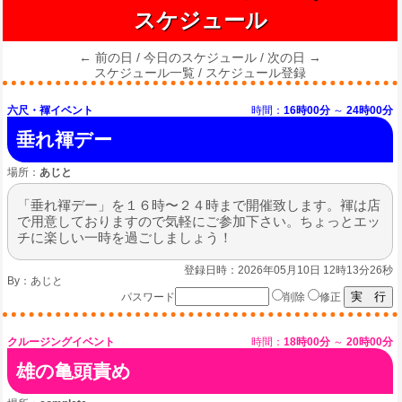
スケジュール
← 前の日
/
今日のスケジュール
/
次の日 →
スケジュール一覧
/
スケジュール登録
六尺・褌イベント
時間：
16時00分
～
24時00分
垂れ褌デー
場所：
あじと
「垂れ褌デー」を１６時〜２４時まで開催致します。褌は店
で用意しておりますので気軽にご参加下さい。ちょっとエッ
チに楽しい一時を過ごしましょう！
登録日時：2026年05月10日 12時13分26秒
By：
あじと
パスワード
削除
修正
クルージングイベント
時間：
18時00分
～
20時00分
雄の亀頭責め