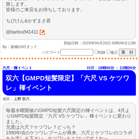
致します。
皆様のご来店をお待ちしております。
ちびけん&かずまさ君
@barbra941411
登録日時：2026年04月26日 00時46分12秒
By：
新橋DADダッド
パスワード
削除
修正
六尺・褌イベント
時間：
18時00分
～
23時00分
双六【GMPD短髪限定】「六尺 VS ケツワ
レ」褌イベント
場所：
上野 双六
毎週水曜開催のGMPD短髪六尺限定の褌イベントは、4月よ
りGMPD短髪限定「六尺 VS ケツワレ」褌イベントに変わり
ました。
兄貴は六尺？ケツワレ？どっち？
1990年頃のケツワレブームが再来。六尺とケツワレのコラボ
をお楽しみ下さい。ケツワレもエロいですよね～。