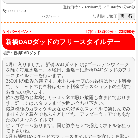
登録日時：2026年05月12日 04時51分46秒
By：
complete
パスワード
削除
修正
ゲイバーイベント
時間：
18時00分
～
23時00分
新橋DADダッドのフリースタイルデー
場所：
新橋DADダッド
5月に入りました。新橋DADダッドではゴールデンウィーク
を除く毎週水曜日、木曜日、金曜日に新橋DADダッドのフリ
ースタイルデーを行います。
3500円の飲み放題です。ボトルキープのお客様はセット料金
で、ショットのお客様はセット料金プラスショットの金額で
お支払い願います。
飲み放題のお客様はカラオケ🎤の歌い放題も含まれておりま
す。詳しくはスタッフまでお問い合わせ下さい。
最新機種のカラオケをあなたの好きなスタイルで楽しんでみ
ませんか？着衣でもふんどしでも、アンダーウェアでもあな
たの好きなスタイルで❗️
ビンゴゲームあります。同じ数字を３つ揃えてボトルを狙っ
て下さいね。
5月も新橋DADダッドのフリースタイルデーを宜しくお願い