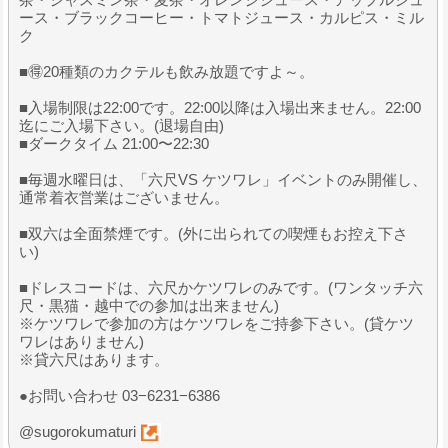
ース・ブラックコーヒー・トマトジュース・カルピス・ミル
ク
■🉐20種類のカクテルも飲み放題ですよ～。
■入場制限は22:00です。22:00以降は入場出来ません。22:00
迄にご入場下さい。(退場自由)
■ダークタイム 21:00〜22:30
■毎週水曜日は、「六尺VS ケツワレ」イベントのみ開催し、
通常着衣営業はございません。
■双六は全面禁煙です。(外に出られての喫煙もお控え下さ
い)
■ドレスコードは、六尺かケツワレのみです。(ワンタッチ六
尺・黒猫・越中での参加は出来ません)
※ケツワレで参加の方はケツワレをご持参下さい。(貸ケツ
ワレはありません)
※貸六尺はあります。
●お問い合わせ 03−6231−6386
@sugorokumaturi