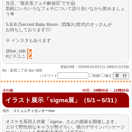
当店、"着衣系フェチ解放区"です🤗
気軽にいろいろなフェチについて語り合いながら飲みましょ
う🍻
S.B.B.(Second Baby Boom : 団塊Jr.)世代のオッさんが
お待ちしております🙇‍♂️
※ インスタもあります
@bar_sbb
#ピチユニ
登録日時：2026年04月01日 18時41分25秒
By：
新宿二丁目 Bar SBB
パスワード
削除
修正
その他
時間：
18時00分
～
22時00分
イラスト展示「sigma展」（5/1～5/31）
場所：
コミュニティセンターrise
オスケモ系同人作家「sigma」さんの個展を開催します。
エロで野性的なキャラが勢ぞろい。彼のデザインパッケージ