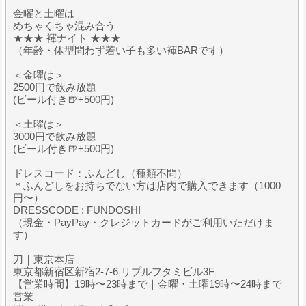
金曜と土曜は
めちゃくちゃ混み合う
★★★ 褌ナイト ★★★
（年齢・体型問わず若い子も多い褌BARです）
＜金曜は＞
2500円で飲み放題
(ビール付き🍺+500円)
＜土曜は＞
3000円で飲み放題
(ビール付き🍺+500円)
ドレスコード：ふんどし（種類不問）
＊ふんどしをお持ちでない方は店内で購入できます（1000
円〜）
DRESSCODE : FUNDOSHI
（現金・PayPay・クレジットカードがご利用いただけま
す）
刀｜東京本店
東京都新宿区新宿2-7-6 リプルフタミビル3F
【営業時間】19時〜23時まで｜金曜・土曜19時〜24時まで
営業