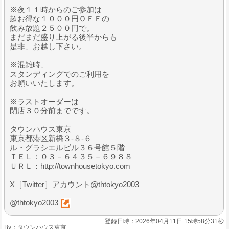
※夜１１時からのご参加は
超お得な１０００円ＯＦＦの
飲み放題２５００円で。
まだまだ盛り上がる後半からも
是非、お越し下さい。
※混雑時、
スタンディングでのご利用を
お願いいたします。
※ラストオーダーは
閉店３０分前までです。
タウンハウス東京
東京都港区新橋３-８-６
ル・グラシエルビル３６号館５階
ＴＥＬ：０３－６４３５－６９８８
ＵＲＬ：http://townhousetokyo.com
X［Twitter］アカウント@thtokyo2003
@thtokyo2003
登録日時：2026年04月11日 15時58分31秒
By：
タウンハウス東京