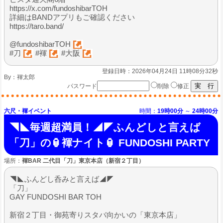
https://x.com/fundoshibarTOH
詳細はBANDアプリもご確認ください
https://taro.band/
@fundoshibarTOH
#刀
#褌
#大阪
登録日時：2026年04月24日 11時08分32秒
By：
褌太郎
パスワード
削除
修正
六尺・褌イベント
時間：
19時00分
～
24時00分
◥◣毎週超満員！◢◤ふんどしと言えば
「刀」の🏮褌ナイト🏮 FUNDOSHI PARTY
場所：
褌BAR 二代目「刀」東京本店（新宿２丁目）
◥◣ふんどし呑みと言えば◢◤
「刀」
GAY FUNDOSHI BAR TOH
新宿２丁目・御苑寄りスタバ向かいの「東京本店」