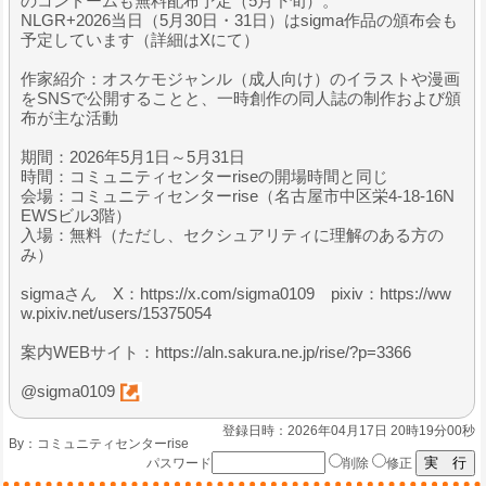
のコンドームも無料配布予定（5月下旬）。
NLGR+2026当日（5月30日・31日）はsigma作品の頒布会も
予定しています（詳細はXにて）
作家紹介：オスケモジャンル（成人向け）のイラストや漫画
をSNSで公開することと、一時創作の同人誌の制作および頒
布が主な活動
期間：2026年5月1日～5月31日
時間：コミュニティセンターriseの開場時間と同じ
会場：コミュニティセンターrise（名古屋市中区栄4-18-16N
EWSビル3階）
入場：無料（ただし、セクシュアリティに理解のある方の
み）
sigmaさん X：https://x.com/sigma0109 pixiv：https://ww
w.pixiv.net/users/15375054
案内WEBサイト：https://aln.sakura.ne.jp/rise/?p=3366
@sigma0109
登録日時：2026年04月17日 20時19分00秒
By：
コミュニティセンターrise
パスワード
削除
修正