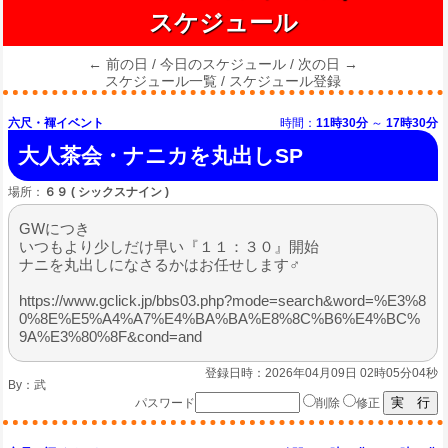
スケジュール
← 前の日
/
今日のスケジュール
/
次の日 →
スケジュール一覧
/
スケジュール登録
六尺・褌イベント
時間：
11時30分
～
17時30分
大人茶会・ナニカを丸出しSP
場所：
６９ ( シックスナイン )
GWにつき
いつもより少しだけ早い『１１：３０』開始
ナニを丸出しになさるかはお任せします♂
https://www.gclick.jp/bbs03.php?mode=search&word=%E3%8
0%8E%E5%A4%A7%E4%BA%BA%E8%8C%B6%E4%BC%
9A%E3%80%8F&cond=and
登録日時：2026年04月09日 02時05分04秒
By：
武
パスワード
削除
修正