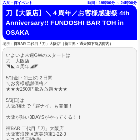
六尺・褌イベント
時間：
19時00分
～
24時00分
刀【大阪店】＼４周年／お客様感謝祭 4th
Anniversary!! FUNDOSHI BAR TOH in
OSAKA
場所：
褌BAR 二代目「刀」大阪店（新世界・通天閣下商店街内）
いよいよ来週GWのスタートは
刀｜大阪店
◥◣４周年◢◤
5/1[金]・2[土]の２日間
＼お客様感謝価格／
★★★2500円飲み放題★★★
5/3[日]は
大阪/梅田で『露ナイ』も開催！
大阪が熱い3DAYSがやってくる！！
褌BAR 二代目「刀」大阪店
大阪市浪速区恵美須東1-22-3
ビスタ通天閣6階