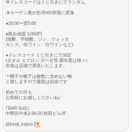
🎯ドレスコードはくじ引きにてランダム
🫱カーテン奥が拒否NG部屋に変身
●20:00〜翌5:00
●飲み放題 3,000円
(焼酎、芋焼酎、ジン、ウォッカ
カシス、赤ワイン、白ワインなど)
●ドレスコード くじ引きにて決定
(タオル エプロン ガーゼ等 露出度は様々)
衣装は店側で用意いたします。
＊帽子や靴下は枚数に含めない物
と致しますので着脱は自由です
初めての方も
お気軽にお越しくださいね♪
｢BAR Soi2｣
中野区中央2-58-20 村田ビル2F
@kenji_kepun