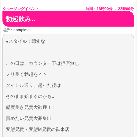
クルージングイベント
時間：
18時00分
～
22時00分
勃起飲み..
場所：
complete
●スタイル：隠すな
この日は、カウンター下は拒否無し
ノリ良く勃起を＾＾
​タイトル通り、起った後は
そのまま始まるのかも..
感度良き兄貴大歓迎！！
​責めたい兄貴大募集!!!
変態兄貴・変態M兄貴の御来店​​​