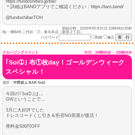
https://fundoshitaro.jp/bar/
＊詳細はBANDアプリでご確認ください：https://taro.band/
@fundoshibarTOH
登録日時：2026年05月01日 10時08分35秒
By：
褌BAR 二代目「刀」東京本店（新宿２丁目）
パスワード
削除
修正
クルージングイベント
時間：
20時00分
～
05時00分
｢Soi➀｣ 布①枚day！ゴールデンウィーク
スペシャル！
場所：
中野坂上 BAR Soi2
今回の｢Soi➀｣は…
GWということで…
3月に大好評でした
ドレスコードくじ引き＆拒否NG部屋が復活！
🉐料金500円OFF