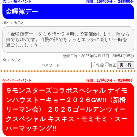
六尺・褌イベント
時間：
16時00分
～
24時00分
金曜褌デー
場所：
あじと
「金曜褌デー」を１６時〜２４時まで開催致します。褌なら
何でもOKです。自慢の褌でちょっとエッチに楽しい一時を
過ごしましょう！
登録日時：2026年04月17日 13時54分35秒
By：
あじと
パスワード
削除
修正
ゲイバーイベント
時間：
17時00分
～
01時00分
９モンスターズコラボスペシャル ナイモ
ンハウストーキョー２０２６GW!!〈新橋
リーマン会〉 ２０２６ゴールデンウィー
クスペシャル キスキス・モミモミ・スー
パーマッチング!!