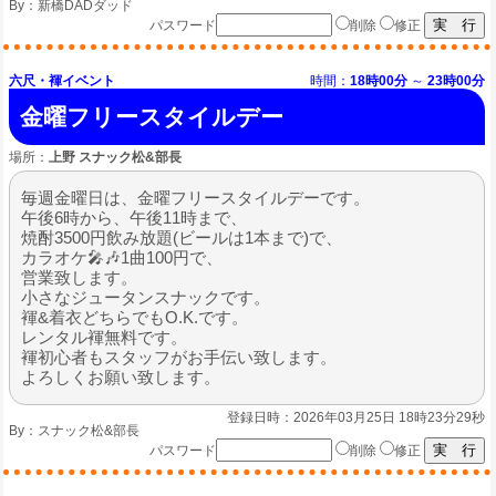
By：
新橋DADダッド
パスワード
削除
修正
六尺・褌イベント
時間：
18時00分
～
23時00分
金曜フリースタイルデー
場所：
上野 スナック松&部長
毎週金曜日は、金曜フリースタイルデーです。
午後6時から、午後11時まで、
焼酎3500円飲み放題(ビールは1本まで)で、
カラオケ🎤🎶1曲100円で、
営業致します。
小さなジュータンスナックです。
褌&着衣どちらでもO.K.です。
レンタル褌無料です。
褌初心者もスタッフがお手伝い致します。
よろしくお願い致します。
登録日時：2026年03月25日 18時23分29秒
By：
スナック松&部長
パスワード
削除
修正