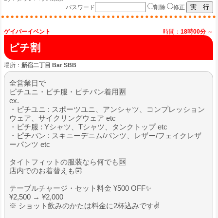
パスワード
削除
修正
ゲイバーイベント
時間：
18時00分
～
ピチ割
場所：
新宿二丁目 Bar SBB
全営業日で
ピチユニ・ピチ服・ピチパン着用🈹
ex.
・ピチユニ : スポーツユニ、アンシャツ、コンプレッション
ウェア、サイクリングウェア etc
・ピチ服 : Yシャツ、Tシャツ、タンクトップ etc
・ピチパン : スキニーデニム/パンツ、レザー/フェイクレザ
ーパンツ etc
タイトフィットの服装なら何でも🆗
店内でのお着替えも🉑
テーブルチャージ・セット料金 ¥500 OFF✨
¥2,500 → ¥2,000
※ ショット飲みのかたは料金に2杯込みです✌️