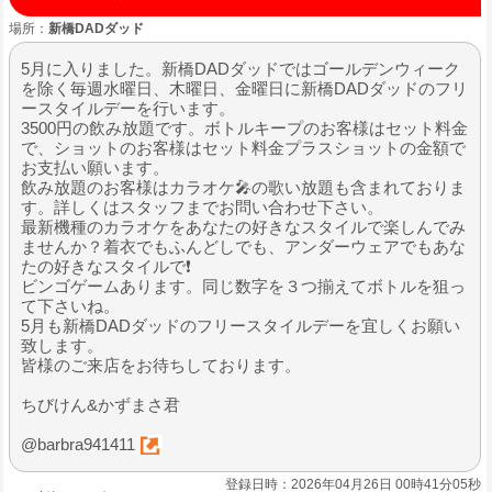
場所：
新橋DADダッド
5月に入りました。新橋DADダッドではゴールデンウィーク
を除く毎週水曜日、木曜日、金曜日に新橋DADダッドのフリ
ースタイルデーを行います。
3500円の飲み放題です。ボトルキープのお客様はセット料金
で、ショットのお客様はセット料金プラスショットの金額で
お支払い願います。
飲み放題のお客様はカラオケ🎤の歌い放題も含まれておりま
す。詳しくはスタッフまでお問い合わせ下さい。
最新機種のカラオケをあなたの好きなスタイルで楽しんでみ
ませんか？着衣でもふんどしでも、アンダーウェアでもあな
たの好きなスタイルで❗️
ビンゴゲームあります。同じ数字を３つ揃えてボトルを狙っ
て下さいね。
5月も新橋DADダッドのフリースタイルデーを宜しくお願い
致します。
皆様のご来店をお待ちしております。
ちびけん&かずまさ君
@barbra941411
登録日時：2026年04月26日 00時41分05秒