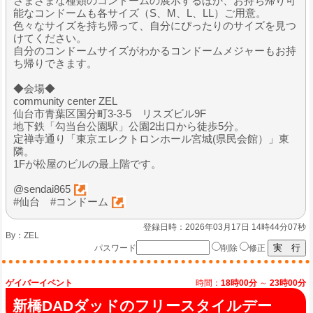
さまざまな種類のコンドームの展示するほか、お持ち帰り可
能なコンドームも各サイズ（S、M、L、LL）ご用意。
色々なサイズを持ち帰って、自分にぴったりのサイズを見つ
けてください。
自分のコンドームサイズがわかるコンドームメジャーもお持
ち帰りできます。
◆会場◆
community center ZEL
仙台市青葉区国分町3-3-5 リスズビル9F
地下鉄「勾当台公園駅」公園2出口から徒歩5分。
定禅寺通り「東京エレクトロンホール宮城(県民会館）」東
隣。
1Fが松屋のビルの最上階です。
@sendai865
#仙台 #コンドーム
登録日時：2026年03月17日 14時44分07秒
By：
ZEL
パスワード
削除
修正
ゲイバーイベント
時間：
18時00分
～
23時00分
新橋DADダッドのフリースタイルデー